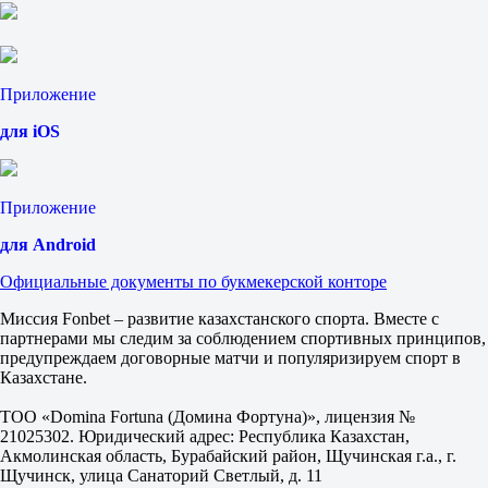
Приложение
для iOS
Приложение
для Android
Официальные документы по букмекерской конторе
Миссия Fonbet – развитие казахстанского спорта. Вместе с
партнерами мы следим за соблюдением спортивных принципов,
предупреждаем договорные матчи и популяризируем спорт в
Казахстане.
ТОО «Domina Fortuna (Домина Фортуна)», лицензия №
21025302. Юридический адрес: Республика Казахстан,
Акмолинская область, Бурабайский район, Щучинская г.а., г.
Щучинск, улица Санаторий Светлый, д. 11