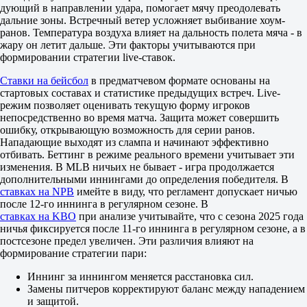
дующий в направлении удара, помогает мячу преодолевать
дальние зоны. Встречный ветер усложняет выбивание хоум-
ранов. Температура воздуха влияет на дальность полета мяча - в
жару он летит дальше. Эти факторы учитываются при
формировании стратегии live-ставок.
Ставки на бейсбол
в предматчевом формате основаны на
стартовых составах и статистике предыдущих встреч. Live-
режим позволяет оценивать текущую форму игроков
непосредственно во время матча. Защита может совершить
ошибку, открывающую возможность для серии ранов.
Нападающие выходят из слампа и начинают эффективно
отбивать. Беттинг в режиме реального времени учитывает эти
изменения. В MLB ничьих не бывает - игра продолжается
дополнительными иннингами до определения победителя. В
ставках на NPB
имейте в виду, что регламент допускает ничью
после 12-го иннинга в регулярном сезоне. В
ставках на KBO
при анализе учитывайте, что с сезона 2025 года
ничья фиксируется после 11-го иннинга в регулярном сезоне, а в
постсезоне предел увеличен. Эти различия влияют на
формирование стратегии пари:
Иннинг за иннингом меняется расстановка сил.
Замены питчеров корректируют баланс между нападением
и защитой.