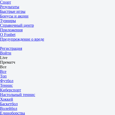
Спорт
Результаты
Быстрые игры
Бонусы и акции
Турниры
Справочный центр
Приложения
О Fonbet
Предупреждение о вреде
Регистрация
Войти
Live
Прематч
Все
Все
Топ
Футбол
Теннис
Киберспорт
Настольный теннис
Хоккей
Баскетбол
Волейбол
Единоборства