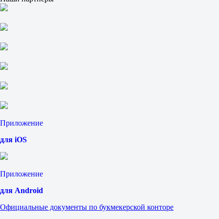
Приложение
для iOS
Приложение
для Android
Официальные документы по букмекерской конторе