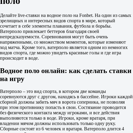
поло
Делайте live-ставки на водное поло на Fonbet. На один из самых
зрелищных и интересных видов спорта в мире, который
сочетает в себе элементы плавания, футбола и борьбы.
Ватерполо привлекает беттеров благодаря своей
непредсказуемости. Соревнования могут быть очень
напряженными, со множеством моментов, которые изменяют
ход матча. Кроме того, ватерполо является одним из немногих
видов спорта, где можно увидеть красивые голы и где игра
происходит в воде.
Водное поло онлайн: как сделать ставки
на игру
Ватерполо – это вид спорта, в котором две команды
соревнуются друг с другом, находясь в бассейне. Игроки каждой
сборной должны забить мяч в ворота соперника, не позволяя
при этом противнику попасть в свои. Состязание проводится
без физического контакта между игроками, и все действия
выполняются только в воде. Игроки, кроме вратаря, при
владении мячом должны использовать только одну руку.
Сборные состоят из 6 человек и вратаря. Ватерполо длится 4