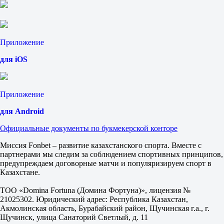
Приложение
для iOS
Приложение
для Android
Официальные документы по букмекерской конторе
Миссия Fonbet – развитие казахстанского спорта. Вместе с
партнерами мы следим за соблюдением спортивных принципов,
предупреждаем договорные матчи и популяризируем спорт в
Казахстане.
ТОО «Domina Fortuna (Домина Фортуна)», лицензия №
21025302. Юридический адрес: Республика Казахстан,
Акмолинская область, Бурабайский район, Щучинская г.а., г.
Щучинск, улица Санаторий Светлый, д. 11