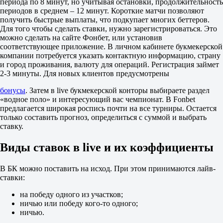
периода по 8 минут, но учитывая остановки, продолжительность
периодов в среднем – 12 минут. Короткие матчи позволяют
получить быстрые выплаты, что подкупает многих беттеров.
Для того чтобы сделать ставки, нужно зарегистрироваться. Это
можно сделать на сайте Фонбет, или установив
соответствующее приложение. В личном кабинете букмекерской
компании потребуется указать контактную информацию, страну
и город проживания, валюту для операций. Регистрация займет
2-3 минуты. Для новых клиентов предусмотрены
бонусы
. Затем в live букмекерской конторы выбираете раздел
«водное поло» и интересующий вас чемпионат. В Fonbet
предлагается широкая роспись почти на все турниры. Остается
только составить прогноз, определиться с суммой и выбрать
ставку.
Виды ставок в live и их коэффициенты
В БК можно поставить на исход. При этом принимаются лайв-
ставки:
на победу одного из участков;
ничью или победу кого-то одного;
ничью.