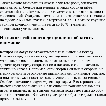
Также можно выбирать из исхода с учетом форы, заключать
пари на тотал больше или меньше, и какая сборная забьет
следующий гол. Лимиты ставок и комиссия зависят от важности
соревнований. Статусные чемпионаты позволяют делать ставки
на сумму 20-30 тыс. рублей, с маржой от 3 %. На менее крупные
турниры комиссия увеличивается до 10 %, а лимиты
значительно уменьшаются.
На какие особенности дисциплины обратить
внимание
Котировки могут не отражать реальные шансы на победу.
Поэтому перед ставками следует тщательно проанализировать
участников соревнования, их готовность к чемпионату,
физическую форму спортсменов и насколько состав команды
слаженно играет. Например, если сборная сильна в обороне, но
в конкретной игре основные защитники не принимают участие,
и она пропускает простые голы, лучше ставить на соперников.
Особое внимание следует уделять вратарям. В ватерполо они
имеют ключевое значение. Если сильный голкипер выбыл из
игры, например, из-за травмы, команда может потерять до 50%
своего потенциала. В таком случае целесообразнее делать ставки
против этой команды.