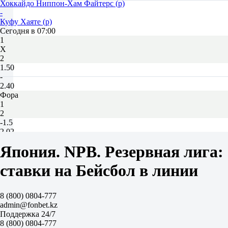
Хоккайдо Ниппон-Хам Файтерс (р)
-
Куфу Хаяте (р)
Сегодня в 07:00
1
Х
2
1.50
-
2.40
Фора
1
2
-1.5
2.02
+1.5
Япония. NPB. Резервная лига:
1.70
Тотал
ставки на Бейсбол в линии
Б
М
9.5
8 (800) 0804-777
1.95
admin@fonbet.kz
1.75
Поддержка 24/7
ИТ 1
8 (800) 0804-777
Б