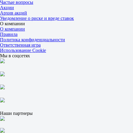
Десли Робинсон
Частые вопросы
9 августа в 02:00
Акции
1.20
Архив акций
27.00
Уведомление о риске и вреде ставок
4.20
О компании
Чернека Джонсон
О компании
-
Правила
Дина Торслунд
Политика конфиденциальности
9 августа в 04:00
Ответственная игра
1.80
Использование Cookie
16.00
Мы в соцсетях
2.03
Женщины. 8 раундов по 2 мин.
1
Х
2
Аманда Галле
-
Шуретта Меткалф
9 августа в 03:00
1.60
22.00
Наши партнеры
2.25