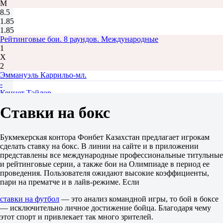
М
8.5
1.85
1.85
Рейтинговые бои. 8 раундов. Международные
1
Х
2
Эммануэль Каррильо-мл.
-
Кеннет Тэйлор
Завтра в 23:55
Ставки на бокс
1.09
17.00
8.50
Букмекерская контора Фонбет Казахстан предлагает игрокам
Мауру Силва
сделать ставку на бокс. В линии на сайте и в приложении
-
представлены все международные профессиональные титульные
Тайлер Кристофер
и рейтинговые серии, а также бои на Олимпиаде в период ее
8 августа в 18:00
проведения. Пользователя ожидают высокие коэффициенты,
1.18
пари на прематче и в лайв-режиме. Если
17.00
5.30
ставки на футбол
— это анализ командной игры, то бой в боксе
Стивен Маккенна
— исключительно личное достижение бойца. Благодаря чему
-
этот спорт и привлекает так много зрителей.
Оуэн О'Нил