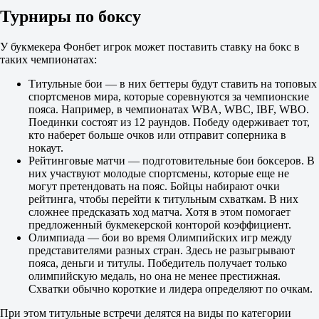
Рейтинговые бои. 6 раундов. Международные
Турниры по боксу
1
Х
2
У букмекера Фонбет игрок может поставить ставку на бокс в
Джон Паркер
таких чемпионатах:
-
Титульные бои — в них беттеры будут ставить на топовых
Николас Харалампус
спортсменов мира, которые соревнуются за чемпионские
8 августа в 06:30
пояса. Например, в чемпионатах WBA, WBC, IBF, WBO.
3.10
Поединки состоят из 12 раундов. Победу одерживает тот,
15.00
кто наберет больше очков или отправит соперника в
1.42
нокаут.
Алекс Леапай-мл.
Рейтинговые матчи — подготовительные бои боксеров. В
-
них участвуют молодые спортсмены, которые еще не
Арсен Фоссо
могут претендовать на пояс. Бойцы набирают очки
8 августа в 07:00
рейтинга, чтобы перейти к титульным схваткам. В них
1.08
сложнее предсказать ход матча. Хотя в этом помогает
16.00
предложенный букмекерской конторой коэффициент.
9.50
Олимпиада — бои во время Олимпийских игр между
Билли Пиклз
представителями разных стран. Здесь не разыгрывают
-
пояса, деньги и титулы. Победитель получает только
Макс Кертис
олимпийскую медаль, но она не менее престижная.
8 августа в 16:00
Схватки обычно короткие и лидера определяют по очкам.
1.57
13.00
При этом титульные встречи делятся на виды по категории
2.65