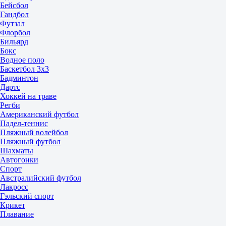
Бейсбол
Гандбол
Футзал
Флорбол
Бильярд
Бокс
Водное поло
Баскетбол 3x3
Бадминтон
Дартс
Хоккей на траве
Регби
Американский футбол
Падел-теннис
Пляжный волейбол
Пляжный футбол
Шахматы
Автогонки
Спорт
Австралийский футбол
Лакросс
Гэльский спорт
Крикет
Плавание