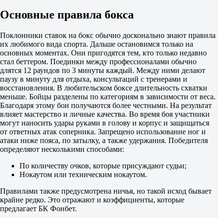
8 августа в 18:15
Основные правила бокса
1.07
28.00
8.30
Поклонники ставок на бокс обычно досконально знают правила
Хассан Азим
их любимого вида спорта. Дальше остановимся только на
-
основных моментах. Они пригодятся тем, кто только недавно
Джек Мартин
стал беттером. Поединки между профессионалами обычно
8 августа в 18:30
длятся 12 раундов по 3 минуты каждый. Между ними делают
1.15
паузу в минуту для отдыха, консультаций с тренерами и
22.00
восстановления. В любительском боксе длительность схватки
5.60
меньше. Бойцы разделены по категориям в зависимости от веса.
Диего Красимиров
Благодаря этому бои получаются более честными. На результат
-
влияет мастерство и личные качества. Во время боя участники
Эшли Илз
могут наносить удары руками в голову и корпус и защищаться
8 августа в 19:00
от ответных атак соперника. Запрещено использование ног и
1.40
атаки ниже пояса, по затылку, а также удержания. Победителя
20.00
определяют несколькими способами:
3.05
Сэм Хикки
По количеству очков, которые присуждают судьи;
-
Нокаутом или техническим нокаутом.
Брэд Акс
8 августа в 20:30
Правилами также предусмотрена ничья, но такой исход бывает
1.08
крайне редко. Это отражают и коэффициенты, которые
27.00
предлагает БК Фонбет.
8.00