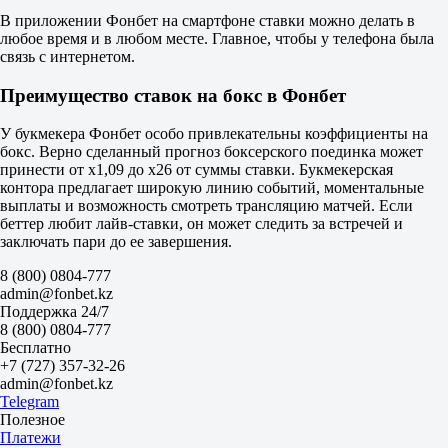
Тотал
В приложении Фонбет на смартфоне ставки можно делать в
Б
любое время и в любом месте. Главное, чтобы у телефона была
М
связь с интернетом.
8.5
1.23
Преимущество ставок на бокс в Фонбет
3.75
Женщины. Рейтинговые бои. 6 раундов по 2 мин.
У букмекера Фонбет особо привлекательны коэффициенты на
1
бокс. Верно сделанный прогноз боксерского поединка может
Х
принести от х1,09 до х26 от суммы ставки. Букмекерская
2
контора предлагает широкую линию событий, моментальные
Аянна Орона
выплаты и возможность смотреть трансляцию матчей. Если
-
беттер любит лайв-ставки, он может следить за встречей и
Мария Салинас
заключать пари до ее завершения.
Завтра в 23:00
1.05
8 (800) 0804-777
15.00
admin@fonbet.kz
12.00
Поддержка 24/7
Женщины. Титульные бои. 10 раундов по 2 мин.
8 (800) 0804-777
Международные
Бесплатно
1
+7 (727) 357-32-26
Х
admin@fonbet.kz
2
Telegram
Таммара Тибо
Полезное
-
Платежи