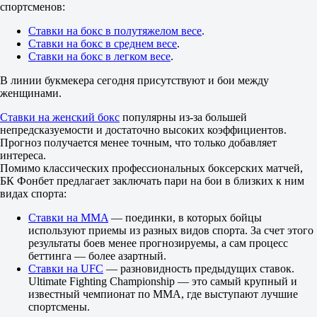
спортсменов:
Тед Джексон
-
Ставки на бокс в полутяжелом весе
.
Тодд Томпкинс
Ставки на бокс в среднем весе
.
8 августа в 16:00
Ставки на бокс в легком весе
.
1.05
17.00
В линии букмекера сегодня присутствуют и бои между
11.80
женщинами.
Бен Риз
-
Ставки на женский бокс
популярны из-за большей
Марвин Томлинсон
непредсказуемости и достаточно высоких коэффициентов.
8 августа в 16:00
Прогноз получается менее точным, что только добавляет
1.09
интереса.
16.00
Помимо классических профессиональных боксерских матчей,
8.60
БК Фонбет предлагает заключать пари на бои в близких к ним
Билли Дениз
видах спорта:
-
Алекс Картер
Ставки на MMA
— поединки, в которых бойцы
8 августа в 16:30
используют приемы из разных видов спорта. За счет этого
1.02
результаты боев менее прогнозируемы, а сам процесс
20.00
беттинга — более азартный.
15.00
Ставки на UFC
— разновидность предыдущих ставок.
Рейтинговые бои. 4 раунда. Международные
Ultimate Fighting Championship — это самый крупный и
1
известный чемпионат по MMA, где выступают лучшие
Х
спортсмены.
2