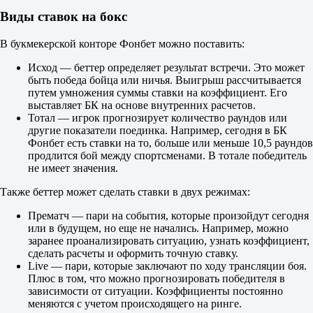
Кэссиди Торнберри
Виды ставок на бокс
-
Росс Мальтус
В букмекерской конторе Фонбет можно поставить:
8 августа в 05:30
1.10
Исход — беттер определяет результат встречи. Это может
16.00
быть победа бойца или ничья. Выигрыш рассчитывается
8.00
путем умножения суммы ставки на коэффициент. Его
Лиам Мессам
выставляет БК на основе внутренних расчетов.
-
Тотал — игрок прогнозирует количество раундов или
Люк Сиаки
другие показатели поединка. Например, сегодня в БК
8 августа в 06:00
Фонбет есть ставки на то, больше или меньше 10,5 раундов
1.22
продлится бой между спортсменами. В тотале победитель
15.00
не имеет значения.
4.50
Женщины. Титульные бои. 10 раундов по 2 мин.
Также беттер может сделать ставки в двух режимах:
1
Х
Прематч — пари на события, которые произойдут сегодня
2
или в будущем, но еще не начались. Например, можно
Шейла Яма
заранее проанализировать ситуацию, узнать коэффициент,
-
сделать расчеты и оформить точную ставку.
Джессика Мессина
Live — пари, которые заключают по ходу трансляции боя.
8 августа в 10:00
Плюс в том, что можно прогнозировать победителя в
1.30
зависимости от ситуации. Коэффициенты постоянно
18.00
меняются с учетом происходящего на ринге.
3.90