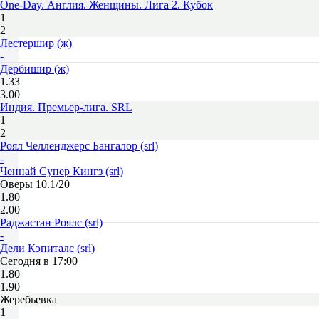
One-Day. Англия. Женщины. Лига 2. Кубок
1
2
Лестершир (ж)
-
Дербишир (ж)
1.33
3.00
Индия. Премьер-лига. SRL
1
2
Роял Челленджерс Бангалор (srl)
-
Ченнай Супер Кингз (srl)
Оверы 10.1/20
1.80
2.00
Раджастан Роялс (srl)
-
Дели Кэпиталс (srl)
Сегодня в 17:00
1.80
1.90
Жеребьевка
1