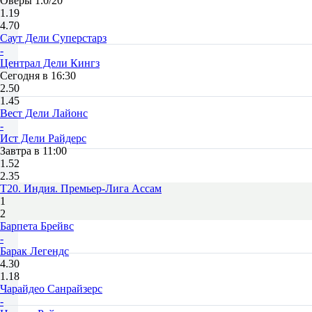
Оверы 1.0/20
1.19
4.70
Саут Дели Суперстарз
-
Централ Дели Кингз
Сегодня в 16:30
2.50
1.45
Вест Дели Лайонс
-
Ист Дели Райдерс
Завтра в 11:00
1.52
2.35
T20. Индия. Премьер-Лига Ассам
1
2
Барпета Брейвс
-
Барак Легендс
4.30
1.18
Чарайдео Санрайзерс
-