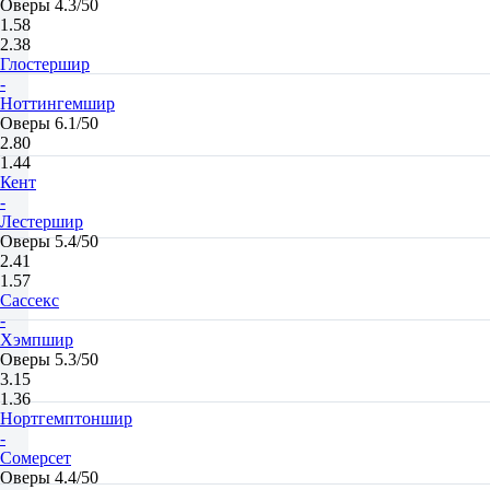
Оверы 4.3/50
1.58
2.38
Глостершир
-
Ноттингемшир
Оверы 6.1/50
2.80
1.44
Кент
-
Лестершир
Оверы 5.4/50
2.41
1.57
Сассекс
-
Хэмпшир
Оверы 5.3/50
3.15
1.36
Нортгемптоншир
-
Сомерсет
Оверы 4.4/50