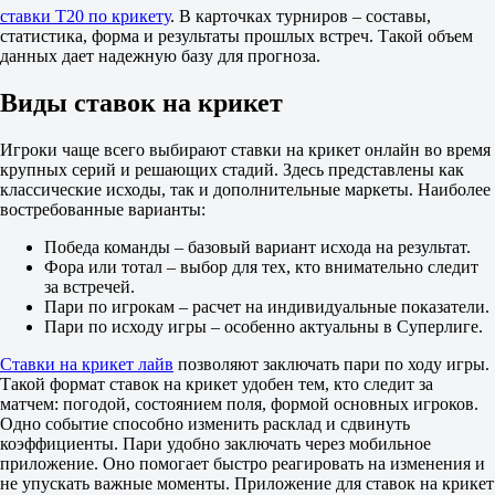
Сидней Сиксерс (srl)
ставки T20 по крикету
. В карточках турниров – составы,
-
статистика, форма и результаты прошлых встреч. Такой объем
Брисбен Хит (srl)
данных дает надежную базу для прогноза.
Сегодня в 14:00
Сидней Тандер (srl)
Виды ставок на крикет
-
Хобарт Харрикейнз (srl)
Игроки чаще всего выбирают ставки на крикет онлайн во время
Сегодня в 21:00
крупных серий и решающих стадий. Здесь представлены как
Мельбурн Старз (srl)
классические исходы, так и дополнительные маркеты. Наиболее
-
востребованные варианты:
Мельбурн Ренегейтс (srl)
Завтра в 02:00
Победа команды – базовый вариант исхода на результат.
Аделаида Страйкерс (srl)
Фора или тотал – выбор для тех, кто внимательно следит
-
за встречей.
Перт Скорчерс (srl)
Пари по игрокам – расчет на индивидуальные показатели.
Завтра в 08:00
Пари по исходу игры – особенно актуальны в Суперлиге.
Сборные. T20. SRL
1
Ставки на крикет лайв
позволяют заключать пари по ходу игры.
2
Такой формат ставок на крикет удобен тем, кто следит за
Австралия (srl)
матчем: погодой, состоянием поля, формой основных игроков.
-
Одно событие способно изменить расклад и сдвинуть
Вест-Индия (srl)
коэффициенты. Пари удобно заключать через мобильное
Сегодня в 15:00
приложение. Оно помогает быстро реагировать на изменения и
Индия (srl)
не упускать важные моменты. Приложение для ставок на крикет
-