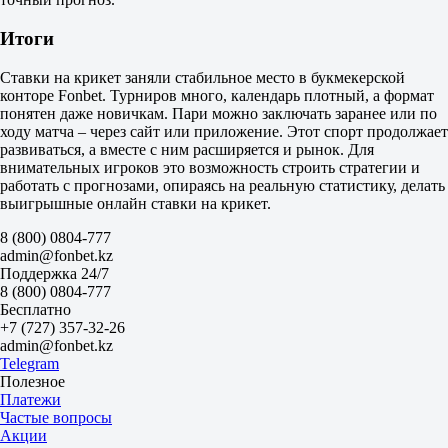
Санрайзерс Истерн Кейп (srl)
-
Итоги
Паарл Роялс (srl)
Завтра в 05:00
Ставки на крикет заняли стабильное место в букмекерской
Дурбан Супер Джайентс (srl)
конторе Fonbet. Турниров много, календарь плотный, а формат
-
понятен даже новичкам. Пари можно заключать заранее или по
Йобург Супер Кингз (srl)
ходу матча – через сайт или приложение. Этот спорт продолжает
Завтра в 10:00
развиваться, а вместе с ним расширяется и рынок. Для
Пакистан. Суперлига. SRL
внимательных игроков это возможность строить стратегии и
1
работать с прогнозами, опираясь на реальную статистику, делать
2
выигрышные онлайн ставки на крикет.
Мултан Султанс (srl)
-
8 (800) 0804-777
Пехавар Залми (srl)
admin@fonbet.kz
Оверы 8.3/20
Поддержка 24/7
Лахор Каландерс (srl)
8 (800) 0804-777
-
Бесплатно
Хайдарабад Кингсмен (srl)
+7 (727) 357-32-26
Сегодня в 19:00
admin@fonbet.kz
Мултан Султанс (srl)
Telegram
-
Полезное
Исламабад Юнайтед (srl)
Платежи
Завтра в 01:00
Частые вопросы
Пехавар Залми (srl)
Акции
-