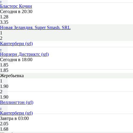
-
Бластерс Кочин
Сегодня в 20:30
1.28
3.35
Новая Зеландия. Super Smash. SRL
1
2
Кантербери (srl)
-
Норзерн Дистриктс (srl)
Сегодня в 18:00
1.85
1.85
Жеребьевка
1
1.90
2
1.90
Веллингтон (srl)
-
Кантербери (srl)
Завтра в 03:00
2.05
1.68