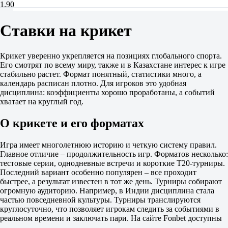
1.90
2
1.90
Ставки на крикет
Кингс XI Пенджаб (srl)
-
Гуджарат Титанс (srl)
Крикет уверенно укрепляется на позициях глобального спорта.
Сегодня в 22:00
Его смотрят по всему миру, также и в Казахстане интерес к игре
1.95
стабильно растет. Формат понятный, статистики много, а
1.75
календарь расписан плотно. Для игроков это удобная
Жеребьевка
дисциплина: коэффициенты хорошо проработаны, а событий
1
хватает на круглый год.
1.90
2
О крикете и его форматах
1.90
Мумбаи Индианс (srl)
-
Игра имеет многолетнюю историю и четкую систему правил.
Колката Найт Райдерс (srl)
Главное отличие – продолжительность игр. Форматов несколько:
Завтра в 07:00
тестовые серии, однодневные встречи и короткие T20-турниры.
Санрайзерс Хайдарабад (srl)
Последний вариант особенно популярен – все проходит
-
быстрее, а результат известен в тот же день. Турниры собирают
Лакхнау Супер Джайнтс (srl)
огромную аудиторию. Например, в Индии дисциплина стала
Завтра в 12:00
частью повседневной культуры. Турниры транслируются
Австралия. Биг Баш League. SRL
круглосуточно, что позволяет игрокам следить за событиями в
1
реальном времени и заключать пари. На сайте Fonbet доступны
2