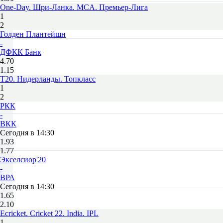
One-Day. Шри-Ланка. MCA. Премьер-Лига
1
2
Голден Плантейшн
-
ДФКК Банк
4.70
1.15
T20. Нидерланды. Топкласс
1
2
РКК
-
ВКК
Сегодня в 14:30
1.93
1.77
Экселсиор'20
-
ВРА
Сегодня в 14:30
1.65
2.10
Ecricket. Cricket 22. India. IPL
1