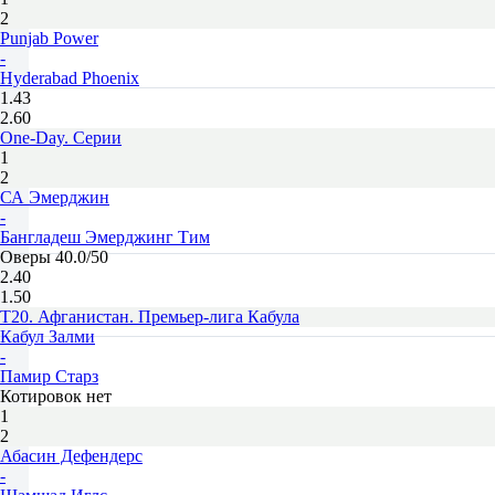
2
Punjab Power
-
Hyderabad Phoenix
1.43
2.60
One-Day. Серии
1
2
СА Эмерджин
-
Бангладеш Эмерджинг Тим
Оверы 40.0/50
2.40
1.50
T20. Афганистан. Премьер-лига Кабула
Кабул Залми
-
Памир Старз
Котировок нет
1
2
Абасин Дефендерс
-