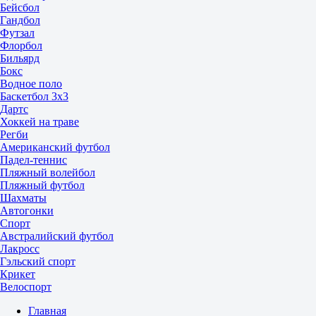
Бейсбол
Гандбол
Футзал
Флорбол
Бильярд
Бокс
Водное поло
Баскетбол 3x3
Дартс
Хоккей на траве
Регби
Американский футбол
Падел-теннис
Пляжный волейбол
Пляжный футбол
Шахматы
Автогонки
Спорт
Австралийский футбол
Лакросс
Гэльский спорт
Крикет
Велоспорт
Главная