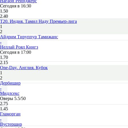
Нагаон Рейнджерс
Сегодня в 16:30
1.50
2.40
T20. Индия. Тамил Наду Премьер-лига
1
2
Айдрим Тируппур Тамижанс
-
Неллай Роял Кингз
Сегодня в 17:00
1.70
2.15
One-Day. Англия. Кубок
1
2
Дербишир
-
Мидлсекс
Оверы 5.5/50
2.75
1.45
Гламорган
-
Вустершир