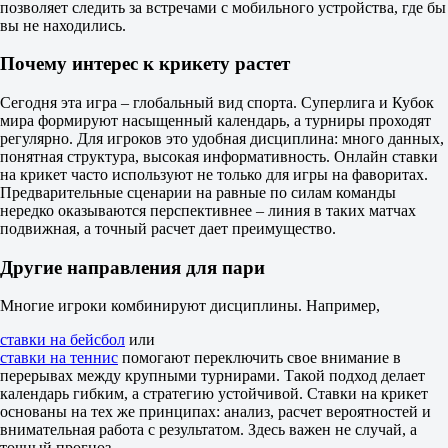
позволяет следить за встречами с мобильного устройства, где бы
ЮАР (srl)
вы не находились.
Сегодня в 20:00
Англия (srl)
Почему интерес к крикету растет
-
Новая Зеландия (srl)
Сегодня эта игра – глобальный вид спорта. Суперлига и Кубок
Завтра в 00:00
мира формируют насыщенный календарь, а турниры проходят
Вест-Индия (srl)
регулярно. Для игроков это удобная дисциплина: много данных,
-
понятная структура, высокая информативность. Онлайн ставки
Пакистан (srl)
на крикет часто используют не только для игры на фаворитах.
Завтра в 04:00
Предварительные сценарии на равные по силам команды
Австралия (srl)
нередко оказываются перспективнее – линия в таких матчах
-
подвижная, а точный расчет дает преимущество.
Индия (srl)
Завтра в 09:00
ЮАР. SA T20 League. SRL
Другие направления для пари
1
2
Многие игроки комбинируют дисциплины. Например,
Преториа Кэпиталс (srl)
-
ставки на бейсбол
или
Дурбан Супер Джайентс (srl)
ставки на теннис
помогают переключить свое внимание в
Сегодня в 16:00
перерывах между крупными турнирами. Такой подход делает
Ми Кейп Таун (srl)
календарь гибким, а стратегию устойчивой. Ставки на крикет
-
основаны на тех же принципах: анализ, расчет вероятностей и
Йобург Супер Кингз (srl)
внимательная работа с результатом. Здесь важен не случай, а
Сегодня в 23:00
точный прогноз.