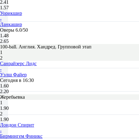
2.41
1.57
Уорикшир
-
Ланкашир
Оверы 6.0/50
1.48
2.65
100-ball. Англия. Хандред. Групповой этап
1
2
Санрайзерс Лидс
-
Уэлш Файер
Сегодня в 16:30
1.60
2.20
Жеребьевка
1
1.90
2
1.90
Лондон Спирит
-
Бирмингем Финикс