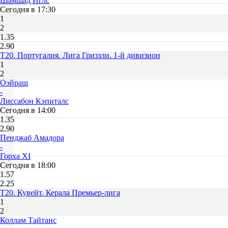
Шамшад Иглс
Сегодня в 17:30
1
2
1.35
2.90
T20. Португалия. Лига Гриззли. 1-й дивизион
1
2
Оэйраш
-
Лиссабон Кэпиталс
Сегодня в 14:00
1.35
2.90
Пенджаб Амадора
-
Горха XI
Сегодня в 18:00
1.57
2.25
T20. Кувейт. Керала Премьер-лига
1
2
Коллам Тайтанс