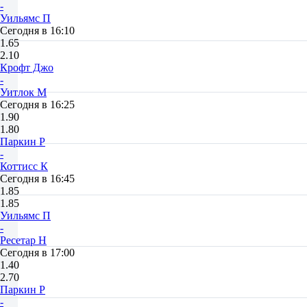
-
Уильямс П
Сегодня в 16:10
1.65
2.10
Крофт Джо
-
Уитлок М
Сегодня в 16:25
1.90
1.80
Паркин Р
-
Коттисс К
Сегодня в 16:45
1.85
1.85
Уильямс П
-
Ресетар Н
Сегодня в 17:00
1.40
2.70
Паркин Р
-