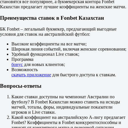
становятся все популярнее, а букмекерская контора Fonbet
Нет
Казахстан предлагает лучшие коэффициенты на женские матчи.
1.95
ИТ 1
Преимущества ставок в Fonbet Казахстан
Б
М
0.5
БК Fonbet – легальный букмекер, предлагающий выгодные
1.62
условия для ставок на австралийский футбол:
2.15
ИТ 2
Высокие коэффициенты на все матчи;
Б
Широкая линия событий, включая женские соревнования;
М
Удобный функционал Live ставок;
0.5
Программа
1.03
бонус
для новых клиентов;
8.50
Возможность
Сент-Джордж Сити
скачать приложение
для быстрого доступа к ставкам.
-
Рокдейл Илинден
Вопросы-ответы
Сегодня в 12:15
3.55
Какие ставки доступны на чемпионат Австралии по
3.50
футболу? В Fonbet Казахстан можно ставить на исходы
1.85
матчей, тоталы, форы, индивидуальные показатели
1X
игроков и Live ставки.
12
Какой коэффициент на австралийскую А-лигу предлагает
X2
Fonbet? Коэффициенты в Fonbet конкурентоспособны и
1.75
зависят от конкретного матча и рыночной ситуации.