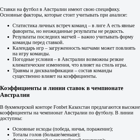
М
2.5
Ставки на футбол в Австралии имеют свою специфику.
1.72
Основные факторы, которые стоит учитывать при анализе:
2.00
Обе забьют
Статистика личных встреч команд – в лиге А есть явные
Да
фавориты, но неожиданные результаты не редкость.
1.60
Результаты последних матчей – важно учитывать форму
Нет
команды перед ставкой.
2.20
Календарь игр – загруженность матчами может повлиять
ИТ 1
на игру команды.
Б
Погодные условия – в Австралии возможны резкие
М
климатические изменения, что влияет на стиль игры.
0.5
Травмы и дисквалификации – состав команды
1.23
существенно влияет на коэффициенты.
3.70
ИТ 2
Коэффициенты и линии ставок в чемпионате
Б
Австралии
М
0.5
В букмекерской конторе Fonbet Казахстан предлагаются высокие
1.25
коэффициенты на чемпионат Австралии по футболу. В линии
3.45
доступны:
Сент-Джордж Сэйнтс
-
Основные исходы (победа, ничья, поражение);
АПИА Тайгерз
Тоталы голов (больше/меньше);
Сегодня в 11:30