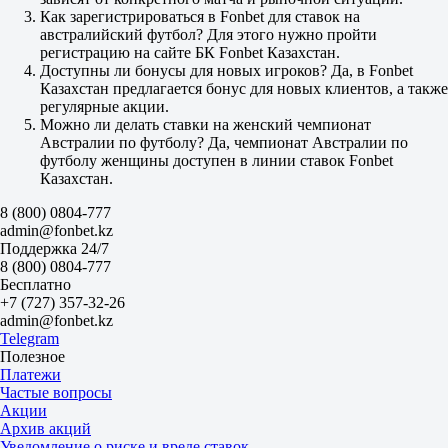
1.20
Как зарегистрироваться в Fonbet для ставок на
1.20
австралийский футбол? Для этого нужно пройти
Фора
регистрацию на сайте БК Fonbet Казахстан.
1
Доступны ли бонусы для новых игроков? Да, в Fonbet
2
Казахстан предлагается бонус для новых клиентов, а также
+1
регулярные акции.
1.43
Можно ли делать ставки на женский чемпионат
-1
Австралии по футболу? Да, чемпионат Австралии по
2.65
футболу женщины доступен в линии ставок Fonbet
Тотал
Казахстан.
Б
М
8 (800) 0804-777
2.5
admin@fonbet.kz
1.80
Поддержка 24/7
1.90
8 (800) 0804-777
Обе забьют
Бесплатно
Да
+7 (727) 357-32-26
1.70
admin@fonbet.kz
Нет
Telegram
2.02
Полезное
ИТ 1
Платежи
Б
Частые вопросы
М
Акции
0.5
Архив акций
1.42
Уведомление о риске и вреде ставок