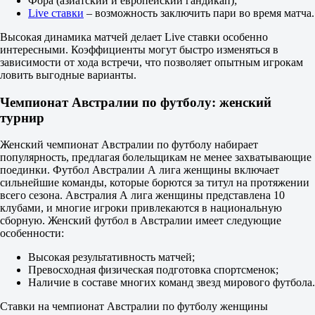
Фора (азиатский и европейский гандикап);
6.30
Live ставки
– возможность заключить пари во время матча.
4.60
1.35
Высокая динамика матчей делает Live ставки особенно
1X
интересными. Коэффициенты могут быстро изменяться в
12
зависимости от хода встречи, что позволяет опытным игрокам
X2
ловить выгодные варианты.
2.70
1.12
Чемпионат Австралии по футболу: женский
1.05
турнир
Фора
1
2
Женский чемпионат Австралии по футболу набирает
+1.5
популярность, предлагая болельщикам не менее захватывающие
1.68
поединки. Футбол Австралии А лига женщины включает
-1.5
сильнейшие команды, которые борются за титул на протяжении
2.05
всего сезона. Австралия А лига женщины представлена 10
Тотал
клубами, и многие игроки привлекаются в национальную
Б
сборную. Женский футбол в Австралии имеет следующие
М
особенности:
2.5
Высокая результативность матчей;
1.55
Превосходная физическая подготовка спортсменок;
2.30
Наличие в составе многих команд звезд мирового футбола.
Обе забьют
Да
Ставки на чемпионат Австралии по футболу женщины
1.75