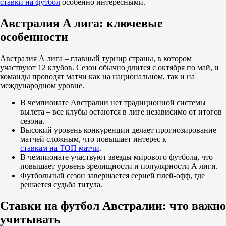
0.5
ставки на футбол
особенно интересными.
1.30
3.25
Австралия А лига: ключевые
НВС Спирит
особенности
-
Блэктаун Сити
Сегодня в 10:30
Австралия А лига – главный турнир страны, в котором
2.35
участвуют 12 клубов. Сезон обычно длится с октября по май, и
3.45
команды проводят матчи как на национальном, так и на
2.55
международном уровне.
1X
12
В чемпионате Австралии нет традиционной системы
X2
вылета – все клубы остаются в лиге независимо от итогов
1.40
сезона.
1.22
Высокий уровень конкуренции делает прогнозирование
1.45
матчей сложным, что повышает интерес к
Фора
ставкам на ТОП матчи
.
1
В чемпионате участвуют звезды мирового футбола, что
2
повышает уровень зрелищности и популярности А лиги.
0
Футбольный сезон завершается серией плей-офф, где
1.80
решается судьба титула.
0
1.90
Ставки на футбол Австралии: что важно
Тотал
учитывать
Б