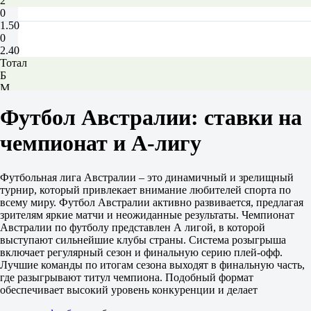
2
0
1.50
0
2.40
Тотал
Б
М
2.5
Футбол Австралии: ставки на
1.60
2.20
чемпионат и А-лигу
Обе забьют
Да
1.55
Нет
Футбольная лига Австралии – это динамичный и зрелищный
2.30
турнир, который привлекает внимание любителей спорта по
ИТ 1
всему миру. Футбол Австралии активно развивается, предлагая
Б
зрителям яркие матчи и неожиданные результаты. Чемпионат
М
Австралии по футболу представлен А лигой, в которой
0.5
выступают сильнейшие клубы страны. Система розыгрыша
1.13
включает регулярный сезон и финальную серию плей-офф.
4.80
Лучшие команды по итогам сезона выходят в финальную часть,
ИТ 2
где разыгрывают титул чемпиона. Подобный формат
Б
обеспечивает высокий уровень конкуренции и делает
М