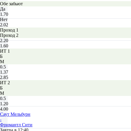
Обе забьют
Да
1.70
Нет
2.02
Проход 1
Проход 2
2.20
1.60
ИТ 1
Б
М
0.5
1.37
2.85
ИТ 2
Б
М
0.5
1.20
4.00
Саут Мельбурн
-
Фримантл Сити
Завтра в 12:40