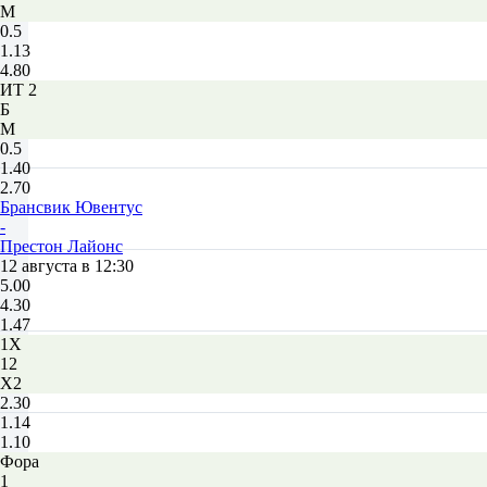
М
0.5
1.13
4.80
ИТ 2
Б
М
0.5
1.40
2.70
Брансвик Ювентус
-
Престон Лайонс
12 августа в 12:30
5.00
4.30
1.47
1X
12
X2
2.30
1.14
1.10
Фора
1