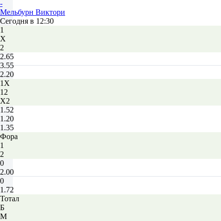
-
Мельбурн Виктори
Сегодня в 12:30
1
Х
2
2.65
3.55
2.20
1X
12
X2
1.52
1.20
1.35
Фора
1
2
0
2.00
0
1.72
Тотал
Б
М