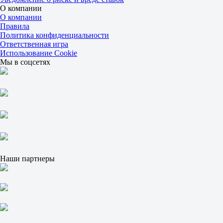
2.65
О компании
ИТ 2
О компании
Б
Правила
М
Политика конфиденциальности
0.5
Ответственная игра
1.16
Использование Cookie
4.30
Мы в соцсетях
Вуллонгонг Вульвз
-
Сидней Юнайтед
Завтра в 08:00
4.00
3.85
1.65
1X
12
X2
1.98
Наши партнеры
1.17
1.16
Фора
1
2
+1
1.60