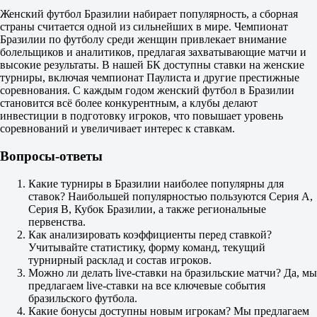
Фора
Женский футбол Бразилии набирает популярность, а сборная
1
страны считается одной из сильнейших в мире. Чемпионат
2
Бразилии по футболу среди женщин привлекает внимание
0
болельщиков и аналитиков, предлагая захватывающие матчи и
1.70
высокие результаты. В нашей БК доступны ставки на женские
0
турниры, включая чемпионат Паулиста и другие престижные
2.10
соревнования. С каждым годом женский футбол в Бразилии
Тотал
становится всё более конкурентным, а клубы делают
Б
инвестиции в подготовку игроков, что повышает уровень
М
соревнований и увеличивает интерес к ставкам.
2.5
1.97
Вопросы-ответы
1.80
Мирасол
-
Какие турниры в Бразилии наиболее популярны для
Фламенго РЖ
ставок? Наибольшей популярностью пользуются Серия A,
17 августа в 00:30
Серия B, Кубок Бразилии, а также региональные
4.05
первенства.
3.45
Как анализировать коэффициенты перед ставкой?
1.88
Учитывайте статистику, форму команд, текущий
1X
турнирный расклад и состав игроков.
12
Можно ли делать live-ставки на бразильские матчи? Да, мы
X2
предлагаем live-ставки на все ключевые события
1.88
бразильского футбола.
1.30
Какие бонусы доступны новым игрокам? Мы предлагаем