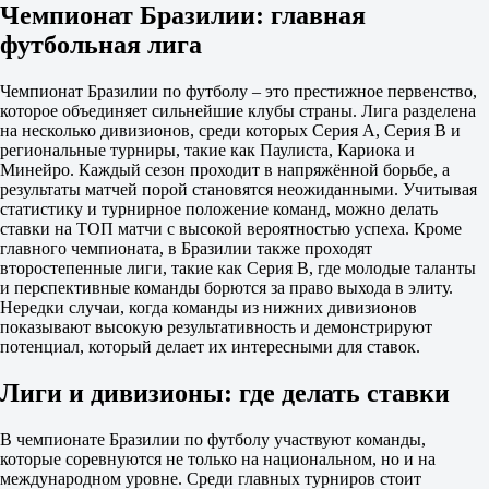
Чемпионат Бразилии: главная
0
2.60
футбольная лига
Тотал
Б
Чемпионат Бразилии по футболу – это престижное первенство,
М
которое объединяет сильнейшие клубы страны. Лига разделена
2.5
на несколько дивизионов, среди которых Серия A, Серия B и
2.15
региональные турниры, такие как Паулиста, Кариока и
1.67
Минейро. Каждый сезон проходит в напряжённой борьбе, а
Сан-Паулу
результаты матчей порой становятся неожиданными. Учитывая
-
статистику и турнирное положение команд, можно делать
Коритиба Парана
ставки на ТОП матчи с высокой вероятностью успеха. Кроме
16 августа в 03:00
главного чемпионата, в Бразилии также проходят
1.65
второстепенные лиги, такие как Серия B, где молодые таланты
3.60
и перспективные команды борются за право выхода в элиту.
5.40
Нередки случаи, когда команды из нижних дивизионов
1X
показывают высокую результативность и демонстрируют
12
потенциал, который делает их интересными для ставок.
X2
1.13
Лиги и дивизионы: где делать ставки
1.27
2.17
Фора
В чемпионате Бразилии по футболу участвуют команды,
1
которые соревнуются не только на национальном, но и на
2
международном уровне. Среди главных турниров стоит