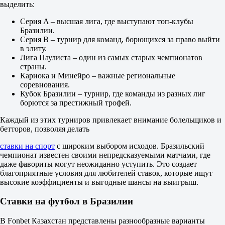
-1
выделить:
2.18
+1
Серия A – высшая лига, где выступают топ-клубы
1.65
Бразилии.
Тотал
Серия B – турнир для команд, борющихся за право выйти
Б
в элиту.
М
Лига Паулиста – один из самых старых чемпионатов
2.5
страны.
1.98
Кариока и Минейро – важные региональные
1.78
соревнования.
Шапекоенсе
Кубок Бразилии – турнир, где команды из разных лиг
-
борются за престижный трофей.
Баия
16 августа в 17:00
Каждый из этих турниров привлекает внимание болельщиков и
3.45
бетторов, позволяя делать
3.45
2.05
ставки на спорт
с широким выбором исходов. Бразильский
1X
чемпионат известен своими непредсказуемыми матчами, где
12
даже фавориты могут неожиданно уступить. Это создает
X2
благоприятные условия для любителей ставок, которые ищут
1.73
высокие коэффициенты и выгодные шансы на выигрыш.
1.30
1.30
Ставки на футбол в Бразилии
Фора
1
В Fonbet Казахстан представлены разнообразные варианты