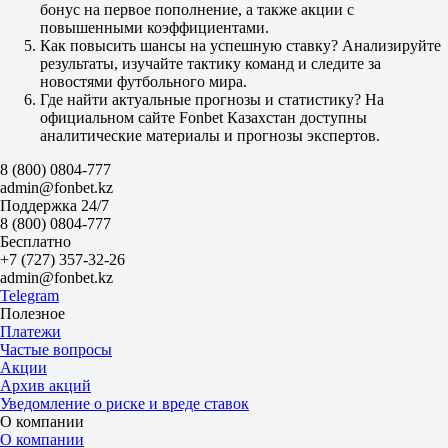
1.22
бонус на первое пополнение, а также акции с
Фора
повышенными коэффициентами.
1
Как повысить шансы на успешную ставку? Анализируйте
2
результаты, изучайте тактику команд и следите за
+1
новостями футбольного мира.
1.40
Где найти актуальные прогнозы и статистику? На
-1
официальном сайте Fonbet Казахстан доступны
2.85
аналитические материалы и прогнозы экспертов.
Тотал
8 (800) 0804-777
Б
admin@fonbet.kz
М
Поддержка 24/7
2.5
8 (800) 0804-777
2.10
Бесплатно
1.70
+7 (727) 357-32-26
Коринтианс СП
admin@fonbet.kz
-
Telegram
Крузейро
Полезное
17 августа в 01:30
Платежи
2.25
Частые вопросы
3.25
Акции
3.15
Архив акций
1X
Уведомление о риске и вреде ставок
12
О компании
X2
О компании
1.33