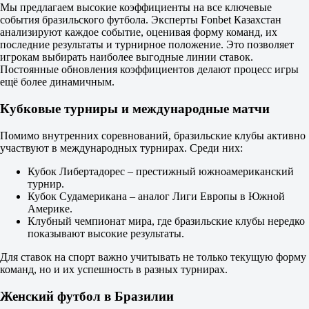
1
Мы предлагаем высокие коэффициенты на все ключевые
2
события бразильского футбола. Эксперты Fonbet Казахстан
-1
анализируют каждое событие, оценивая форму команд, их
2.65
последние результаты и турнирное положение. Это позволяет
+1
игрокам выбирать наиболее выгодные линии ставок.
1.45
Постоянные обновления коэффициентов делают процесс игры
Тотал
ещё более динамичным.
Б
М
Кубковые турниры и международные матчи
2.5
1.97
Помимо внутренних соревнований, бразильские клубы активно
1.80
участвуют в международных турнирах. Среди них:
Витория Салвадор
-
Кубок Либертадорес – престижный южноамериканский
Ботафого РЖ
турнир.
17 августа в 00:30
Кубок Судамерикана – аналог Лиги Европы в Южной
2.30
Америке.
3.30
Клубный чемпионат мира, где бразильские клубы нередко
3.00
показывают высокие результаты.
1X
12
Для ставок на спорт важно учитывать не только текущую форму
X2
команд, но и их успешность в разных турнирах.
1.35
1.30
Женский футбол в Бразилии
1.58