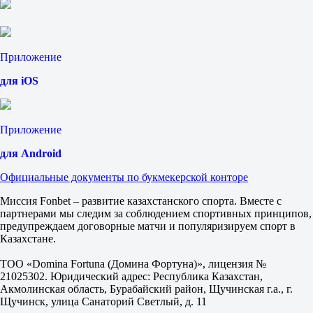
1.12
1.25
2.25
Фора
Приложение
1
2
для iOS
-1
2.10
+1
1.70
Приложение
Тотал
Б
для Android
М
2.5
Официальные документы по букмекерской конторе
1.92
1.83
Миссия Fonbet – развитие казахстанского спорта. Вместе с
Серия В
партнерами мы следим за соблюдением спортивных принципов,
1
предупреждаем договорные матчи и популяризируем спорт в
Х
Казахстане.
2
Операрио Ферровиарио
ТОО «Domina Fortuna (Домина Фортуна)», лицензия №
-
21025302. Юридический адрес: Республика Казахстан,
Сан-Бернарду
Акмолинская область, Бурабайский район, Щучинская г.а., г.
Завтра в 01:30
Щучинск, улица Санаторий Светлый, д. 11
1.83