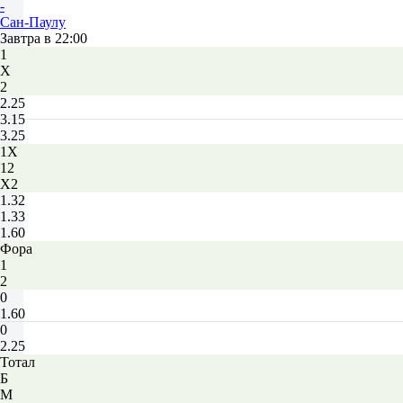
-
Сан-Паулу
Завтра в 22:00
1
Х
2
2.25
3.15
3.25
1X
12
X2
1.32
1.33
1.60
Фора
1
2
0
1.60
0
2.25
Тотал
Б
М