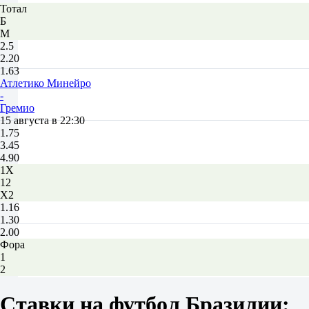
Тотал
Б
М
2.5
2.20
1.63
Атлетико Минейро
-
Гремио
15 августа в 22:30
1.75
3.45
4.90
1X
12
X2
1.16
1.30
2.00
Фора
1
2
-1
2.35
Ставки на футбол Бразилии:
+1