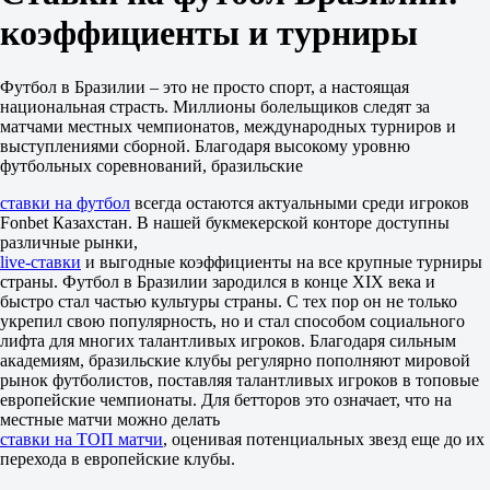
1.57
коэффициенты и турниры
Тотал
Б
М
Футбол в Бразилии – это не просто спорт, а настоящая
2.5
национальная страсть. Миллионы болельщиков следят за
1.97
матчами местных чемпионатов, международных турниров и
1.80
выступлениями сборной. Благодаря высокому уровню
Атлетико Паранаэнсе
футбольных соревнований, бразильские
-
Брагантино
ставки на футбол
всегда остаются актуальными среди игроков
16 августа в 00:30
Fonbet Казахстан. В нашей букмекерской конторе доступны
2.00
различные рынки,
3.30
live-ставки
и выгодные коэффициенты на все крупные турниры
3.75
страны. Футбол в Бразилии зародился в конце XIX века и
1X
быстро стал частью культуры страны. С тех пор он не только
12
укрепил свою популярность, но и стал способом социального
X2
лифта для многих талантливых игроков. Благодаря сильным
1.25
академиям, бразильские клубы регулярно пополняют мировой
1.30
рынок футболистов, поставляя талантливых игроков в топовые
1.75
европейские чемпионаты. Для бетторов это означает, что на
Фора
местные матчи можно делать
1
ставки на ТОП матчи
, оценивая потенциальных звезд еще до их
2
перехода в европейские клубы.
0
1.47