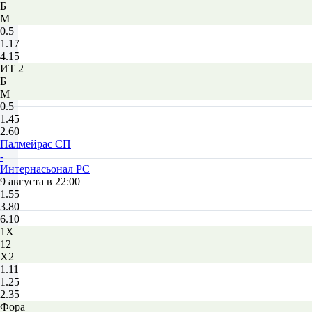
Б
М
0.5
1.17
4.15
ИТ 2
Б
М
0.5
1.45
2.60
Палмейрас СП
-
Интернасьонал РС
9 августа в 22:00
1.55
3.80
6.10
1X
12
X2
1.11
1.25
2.35
Фора