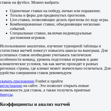
2
ставок на футбол. Можно выбрать:
0
2.45
Одиночные ставки на победу, ничью или поражение.
0
Тоталы и форы для продвинутых прогнозов.
1.52
Live-ставки, позволяющие делать прогнозы по ходу игры.
Тотал
Комбинированные ставки, объединяющие несколько
Б
событий.
М
Специальные ставки, включая индивидуальные
2.5
достижения игроков.
1.83
1.93
Использование аналитики, изучение турнирной таблицы и
Васко да Гама РЖ
статистики матчей помогут повысить шансы на выигрыш. Для
-
успешных ставок необходимо учитывать тактические
Сантос СП
особенности команд, уровень подготовки игроков и даже
16 августа в 22:00
климатические условия, так как матчи проходят в разных
1.92
регионах страны, где климат может значительно отличаться. Для
3.50
удобства совершения ставок рекомендуем
3.90
1X
скачать приложение
Fonbet и пройти
12
регистрацию
на сайте. Это позволит открыть новые
X2
возможности для ставок, а также получить приятные
1.23
бонусы
.
1.28
1.82
Коэффициенты и анализ матчей
Фора