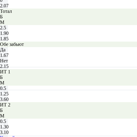
0
2.07
Тотал
Б
М
2.5
1.90
1.85
Обе забьют
Да
1.67
Нет
2.15
ИТ 1
Б
М
0.5
1.25
3.60
ИТ 2
Б
М
0.5
1.30
3.10