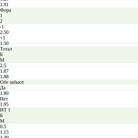
1.91
Фора
1
2
-1
2.50
+1
1.50
Тотал
Б
М
2.5
1.87
1.88
Обе забьют
Да
1.80
Нет
1.95
ИТ 1
Б
М
0.5
1.15
4.40