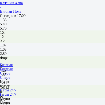
Каяанин Хака
-
Виллан Поят
Сегодня в 17:00
1.33
5.40
5.70
1X
12
X2
1.07
1.08
2.80
Фора
1
Главная
2
Главная
-1.5
Спорт
1.85
Спорт
+1.5
Купон
1.85
Купон
Тотал
Игры 24/7
Б
Игры 24/7
М
Меню
4.5
Меню
2.25