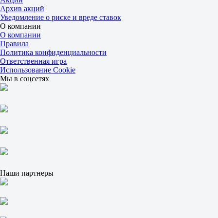
+1.5
Архив акций
1.91
Уведомление о риске и вреде ставок
Тотал
О компании
Б
О компании
М
Правила
3.5
Политика конфиденциальности
2.07
Ответственная игра
1.70
Использование Cookie
Обе забьют
Мы в соцсетях
Да
1.75
Нет
2.00
ИТ 1
Б
М
1
1.06
6.60
ИТ 2
Наши партнеры
Б
М
0.5
1.65
2.10