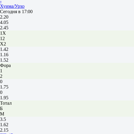
-
Хуима/Урхо
Сегодня в 17:00
2.20
4.05
2.45
1X
12
X2
1.42
1.16
1.52
Фора
1
2
0
1.75
0
1.95
Тотал
Б
М
3.5
1.62
2.15