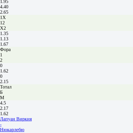
1.95
4.40
2.65
1X
12
X2
1.35
1.13
1.67
Фора
1
2
0
1.62
0
2.15
Тотал
Б
М
4.5
2.17
1.62
Лапуан Виркия
-
Нюкарлебю