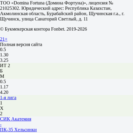
2.07
ТОО «Domina Fortuna (Домина Фортуна)», лицензия №
Обе забьют
21025302. Юридический адрес: Республика Казахстан,
Да
Акмолинская область, Бурабайский район, Щучинская г.а., г.
1.60
Щучинск, улица Санаторий Светлый, д. 11
Нет
2.25
© Букмекерская контора Fonbet. 2019-2026
ИТ 1
Б
21+
М
Полная версия сайта
0.5
1.30
3.25
ИТ 2
Б
М
0.5
1.17
4.20
1-я лига
1
Х
2
СИК Акатемия
-
ПК-35 Хельсинки