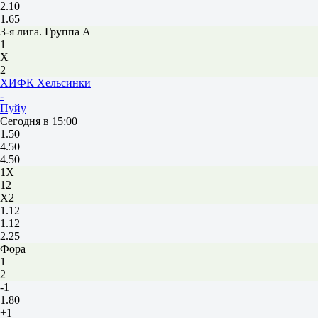
2.10
1.65
3-я лига. Группа А
1
Х
2
ХИФК Хельсинки
-
Пуйу
Сегодня в 15:00
1.50
4.50
4.50
1X
12
X2
1.12
1.12
2.25
Фора
1
2
-1
1.80
+1