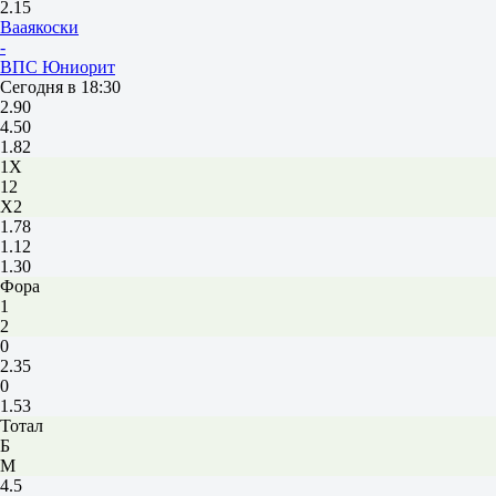
2.15
Вааякоски
-
ВПС Юниорит
Сегодня в 18:30
2.90
4.50
1.82
1X
12
X2
1.78
1.12
1.30
Фора
1
2
0
2.35
0
1.53
Тотал
Б
М
4.5