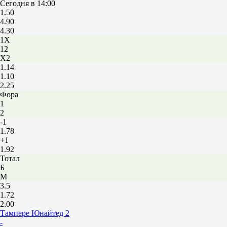
Сегодня в 14:00
1.50
4.90
4.30
1X
12
X2
1.14
1.10
2.25
Фора
1
2
-1
1.78
+1
1.92
Тотал
Б
М
3.5
1.72
2.00
Тампере Юнайтед 2
-