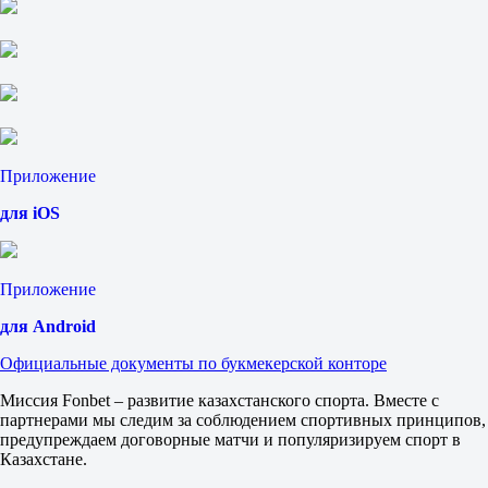
Оулу
-
ХИК Хельсинки
Завтра в 19:00
3.10
3.55
2.15
1X
12
Приложение
X2
1.65
для iOS
1.27
1.35
Фора
1
Приложение
2
0
для Android
2.25
0
Официальные документы по букмекерской конторе
1.60
Тотал
Миссия Fonbet – развитие казахстанского спорта. Вместе с
Б
партнерами мы следим за соблюдением спортивных принципов,
М
предупреждаем договорные матчи и популяризируем спорт в
2.5
Казахстане.
1.70