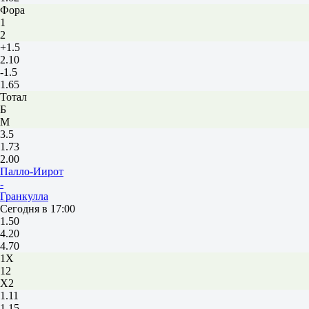
Фора
1
2
+1.5
2.10
-1.5
1.65
Тотал
Б
М
3.5
1.73
2.00
Палло-Иирот
-
Гранкулла
Сегодня в 17:00
1.50
4.20
4.70
1X
12
X2
1.11
1.15