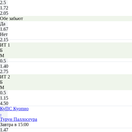
2.5
1.72
2.05
Обе забьют
Да
1.67
Нет
2.15
ИТ 1
Б
М
0.5
1.40
2.75
ИТ 2
Б
М
0.5
1.15
4.50
КуПС Куопио
-
Турун Паллосеура
Завтра в 15:00
1.47