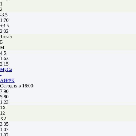
1
2
-3.5
1.70
+3.5
2.02
Тотал
Б
М
4.5
1.63
2.15
МуСа
-
АИФК
Сегодня в 16:00
7.90
5.80
1.23
1X
12
X2
3.35
1.07
1.02