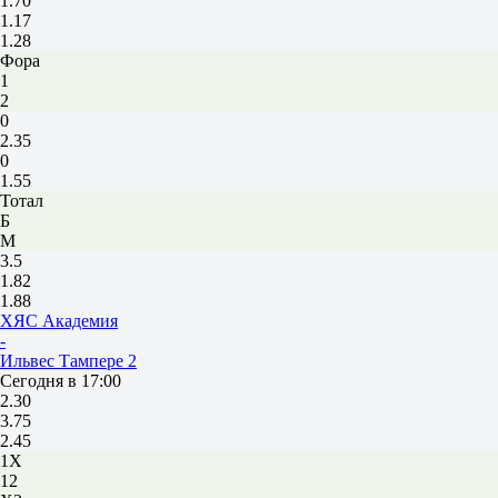
1.70
1.17
1.28
Фора
1
2
0
2.35
0
1.55
Тотал
Б
М
3.5
1.82
1.88
ХЯС Академия
-
Ильвес Тампере 2
Сегодня в 17:00
2.30
3.75
2.45
1X
12