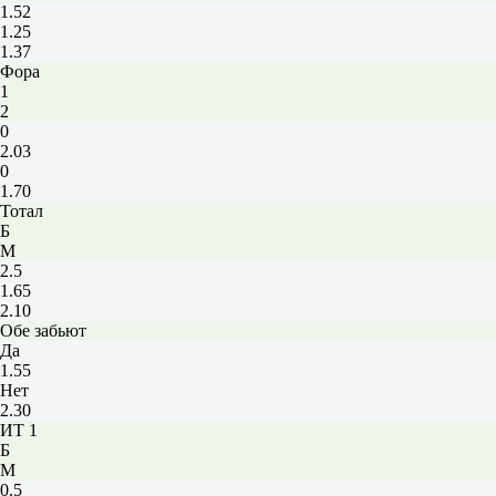
1.52
1.25
1.37
Фора
1
2
0
2.03
0
1.70
Тотал
Б
М
2.5
1.65
2.10
Обе забьют
Да
1.55
Нет
2.30
ИТ 1
Б
М
0.5