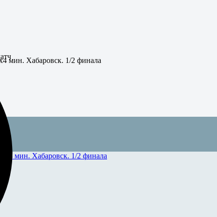
атч
4 мин. Хабаровск. 1/2 финала
3х4 мин. Хабаровск. 1/2 финала