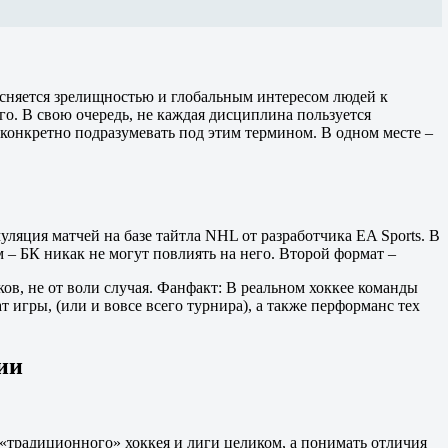
ясняется зрелищностью и глобальным интересом людей к
о. В свою очередь, не каждая дисциплина пользуется
 конкретно подразумевать под этим термином. В одном месте –
яция матчей на базе тайтла NHL от разработчика EA Sports. В
 – БК никак не могут повлиять на него. Второй формат –
ков, не от воли случая. Фанфакт: В реальном хоккее команды
т игры, (или и вовсе всего турнира), а также перформанс тех
ии
 «традиционного» хоккея и лиги целиком, а понимать отличия