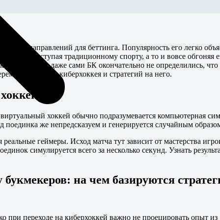
ованных направлений для беттинга. Популярность его легко объ
ию, не уступая традиционному спорту, а то и вовсе обгоняя ег
к? Потому что даже сами БК окончательно не определились, что
еремся в вопросы киберхоккея и стратегий на него.
 хоккей
виртуальный хоккей обычно подразумевается компьютерная симул
од поединка же непредсказуем и генерируется случайным образом
я реальные геймеры. Исход матча тут зависит от мастерства игро
единок симулируется всего за несколько секунд. Узнать результа
 букмекеров: на чем базируются стратег
ако при переходе на киберхоккей важно не проецировать опыт из