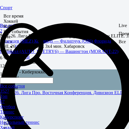
Спорт
Быстрые игры
Все время
Приложения
Хоккей
Результаты
Все время
Все события
Live
Киберхоккей
Правила
2
Все события
Спорт
1 час
Прем
NHL 26. Лига Про. Восточная Конференция. Дивизион ELITE. 3х
Все
Быстрые игры
Мезенцев (MEZ) Колорадо — Филипчук (O86) Флорида
2 часа
Все
Приложения
NHL 26. H2H-3 LIGA. 3x4 мин. Хабаровск
Главная
Результаты
4 часа
Нэшвилл (AUTO_POETRY6) — Вашингтон (MORANT-22)
Спорт
Правила
Хоккей
6 часов
...
Киберхоккей
12 часов
Промо
Хоккей - Киберхоккей
1 день
Справка
Исходы
2 дня
Форы
Все события
Тоталы
3527
NHL 26. Лига Про. Восточная Конференция. Дивизион ELITE. 
Топ
1
Войти
87
Х
Регистрация
Футбол
2
Теннис
ФОРА 1
Киберспорт
ФОРА 2
Настольный теннис
Тотал
Хоккей
Б