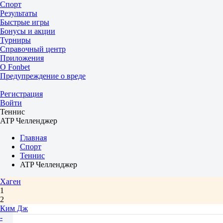
Спорт
Результаты
Быстрые игры
Бонусы и акции
Турниры
Справочный центр
Приложения
О Fonbet
Предупреждение о вреде
Регистрация
Войти
Теннис
ATP Челленджер
Главная
Спорт
Теннис
ATP Челленджер
Хаген
1
2
Ким Дж
-