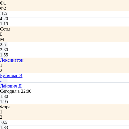
Ф1
Ф2
-1.5
4.20
1.19
Сеты
Б
М
2.5
2.30
1.55
Лексингтон
1
2
Бутвилас Э
-
Лайович Д
Сегодня в 22:00
1.80
1.95
Фора
1
2
-0.5
1.83