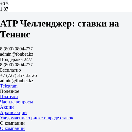
+0.5
1.87
Тотал
Б
ATP Челленджер: ставки на
М
22.5
Теннис
1.85
1.85
Сеты
8 (800) 0804-777
Ф1
admin@fonbet.kz
Ф2
Поддержка 24/7
-1.5
8 (800) 0804-777
2.85
Бесплатно
1.37
+7 (727) 357-32-26
Сеты
admin@fonbet.kz
Б
Telegram
М
Полезное
2.5
Платежи
2.25
Частые вопросы
1.58
Акции
Джонсон Спенсер
Архив акций
-
Уведомление о риске и вреде ставок
Илаган А
О компании
Сегодня в 22:00
О компании
1.47