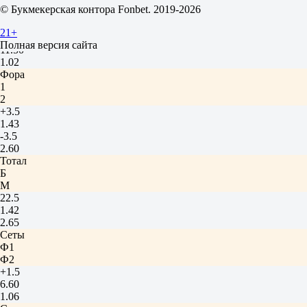
2
© Букмекерская контора Fonbet. 2019-2026
Гибодо А
-
21+
Симакин И
Полная версия сайта
11.50
1.02
Фора
1
2
+3.5
1.43
-3.5
2.60
Тотал
Б
М
22.5
1.42
2.65
Сеты
Ф1
Ф2
+1.5
6.60
1.06