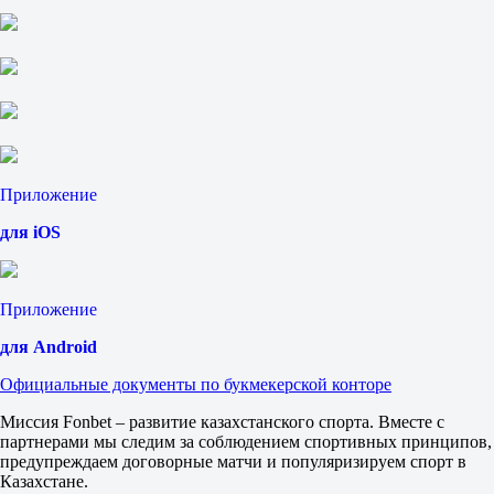
Приложение
для iOS
Приложение
для Android
Официальные документы по букмекерской конторе
Миссия Fonbet – развитие казахстанского спорта. Вместе с
партнерами мы следим за соблюдением спортивных принципов,
предупреждаем договорные матчи и популяризируем спорт в
Казахстане.