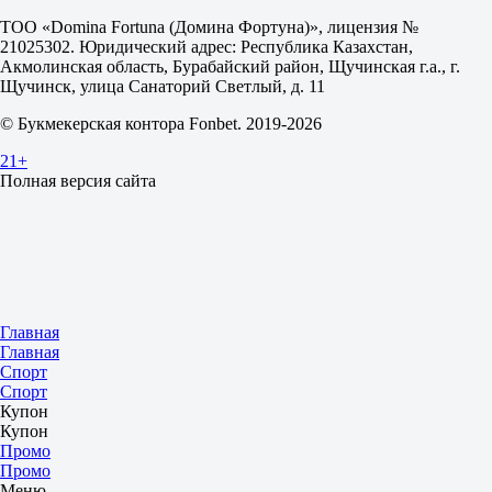
ТОО «Domina Fortuna (Домина Фортуна)», лицензия №
21025302. Юридический адрес: Республика Казахстан,
Акмолинская область, Бурабайский район, Щучинская г.а., г.
Щучинск, улица Санаторий Светлый, д. 11
© Букмекерская контора Fonbet. 2019-2026
21+
Полная версия сайта
Главная
Главная
Спорт
Спорт
Купон
Купон
Промо
Промо
Меню