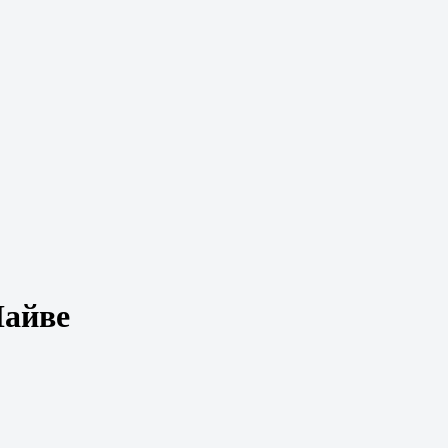
Лайве