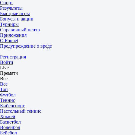
Спорт
Результаты
Быстрые игры
Бонусы и акции
Турниры
Справочный центр
Приложения
О Fonbet
Предупреждение о вреде
Регистрация
Войти
Live
Прематч
Все
Все
Топ
Футбол
Теннис
Киберспорт
Настольный теннис
Хоккей
Баскетбол
Волейбол
Бейсбол