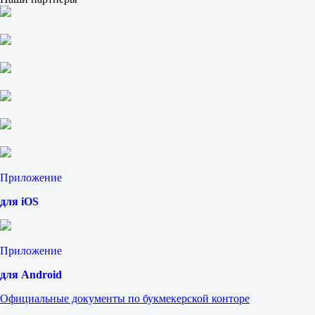
Приложение
для iOS
Приложение
для Android
Официальные документы по букмекерской конторе