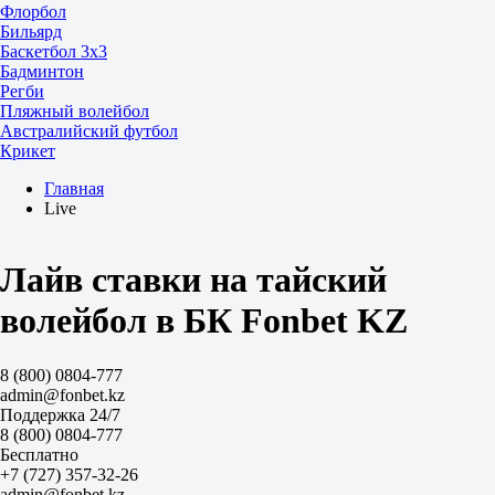
Флорбол
Бильярд
Баскетбол 3x3
Бадминтон
Регби
Пляжный волейбол
Австралийский футбол
Крикет
Главная
Live
Лайв ставки на тайский
волейбол в БК Fonbet KZ
8 (800) 0804-777
admin@fonbet.kz
Поддержка 24/7
8 (800) 0804-777
Бесплатно
+7 (727) 357-32-26
admin@fonbet.kz