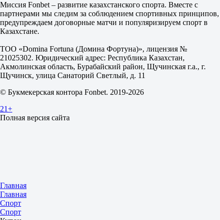
Миссия Fonbet – развитие казахстанского спорта. Вместе с
партнерами мы следим за соблюдением спортивных принципов,
предупреждаем договорные матчи и популяризируем спорт в
Казахстане.
ТОО «Domina Fortuna (Домина Фортуна)», лицензия №
21025302. Юридический адрес: Республика Казахстан,
Акмолинская область, Бурабайский район, Щучинская г.а., г.
Щучинск, улица Санаторий Светлый, д. 11
© Букмекерская контора Fonbet. 2019-2026
21+
Полная версия сайта
Главная
Главная
Спорт
Спорт