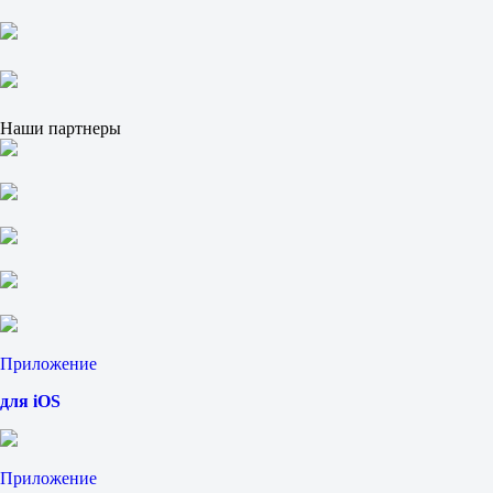
Наши партнеры
Приложение
для iOS
Приложение