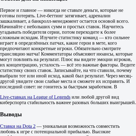
Первое и главное — никогда не ставьте деньги, которые не
готовы потерять. Live-беттинг затягивает, адреналин
зашкаливает, а банкролл-менеджмент остается основой всего.
Начинайте с небольших сумм и простых ставок. Научитесь
угадывать победителя серии, потом переходите к более
сложным исходам. Изучите статистику команд — кто сильнее
играет в определённых патчах, какие герои в мете, кого
предпочитают конкретные игроки. Обязательно смотрите
трансляцию матча! Комментаторы объясняют нюансы, которые
могут повлиять на результат. Плюс вы видите эмоции игроков,
их концентрацию, усталость — всё это важные факторы. Ведите
статистику своих ставок. Записывайте, на что ставили, почему
выбрали тот или иной исход, какой был результат. Через месяц-
другой увидите свои слабые места и сможете их исправить. И
последний совет: не гонитесь за быстрым заработком. В
Live-ставках на League of Legends
или любой другой вид
киберспорта стабильность важнее разовых больших выигрышей.
Выводы
Ставки на Dota 2
— уникальная возможность совместить
любовь к игре с потенциальной прибылью. Высокие