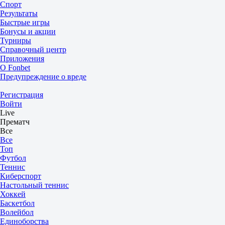
Спорт
Результаты
Быстрые игры
Бонусы и акции
Турниры
Справочный центр
Приложения
О Fonbet
Предупреждение о вреде
Регистрация
Войти
Live
Прематч
Все
Все
Топ
Футбол
Теннис
Киберспорт
Настольный теннис
Хоккей
Баскетбол
Волейбол
Единоборства