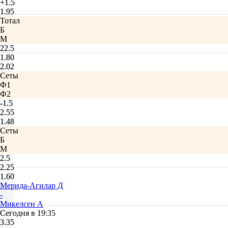
+1.5
1.95
Тотал
Б
М
22.5
1.80
2.02
Сеты
Ф1
Ф2
-1.5
2.55
1.48
Сеты
Б
М
2.5
2.25
1.60
Мерида-Агилар Д
-
Микелсен А
Сегодня в 19:35
3.35