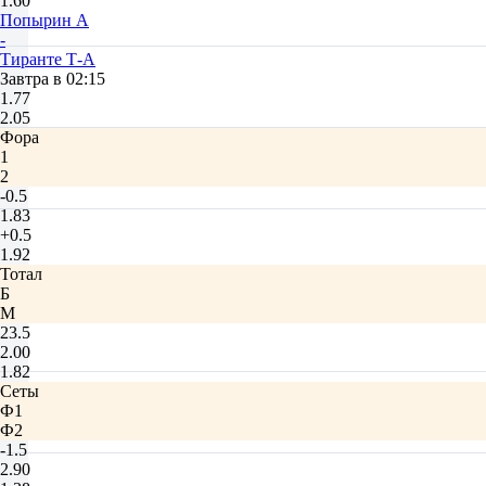
1.60
Попырин А
-
Тиранте Т-А
Завтра в 02:15
1.77
2.05
Фора
1
2
-0.5
1.83
+0.5
1.92
Тотал
Б
М
23.5
2.00
1.82
Сеты
Ф1
Ф2
-1.5
2.90