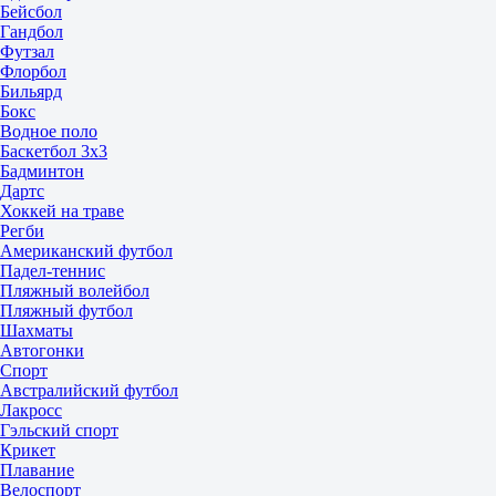
Бейсбол
Гандбол
Футзал
Флорбол
Бильярд
Бокс
Водное поло
Баскетбол 3x3
Бадминтон
Дартс
Хоккей на траве
Регби
Американский футбол
Падел-теннис
Пляжный волейбол
Пляжный футбол
Шахматы
Автогонки
Спорт
Австралийский футбол
Лакросс
Гэльский спорт
Крикет
Плавание
Велоспорт