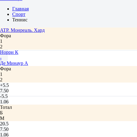
Главная
Спорт
Теннис
ATP. Монреаль. Хард
Фора
1
2
Норри К
-
Де Минаур А
Фора
1
2
+5.5
7.50
-5.5
1.06
Тотал
Б
М
20.5
7.50
1.06