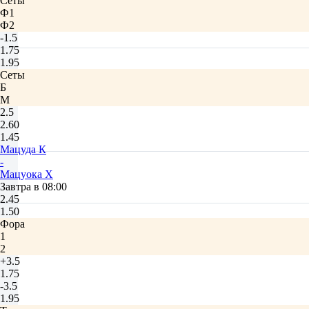
Сеты
Ф1
Ф2
-1.5
1.75
1.95
Сеты
Б
М
2.5
2.60
1.45
Мацуда К
-
Мацуока Х
Завтра в 08:00
2.45
1.50
Фора
1
2
+3.5
1.75
-3.5
1.95