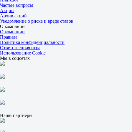
1
Частые вопросы
2
Акции
-3.5
Архив акций
1.88
Уведомление о риске и вреде ставок
+3.5
О компании
1.82
О компании
Тотал
Правила
Б
Политика конфиденциальности
М
Ответственная игра
21.5
Использование Cookie
1.85
Мы в соцсетях
1.85
Сеты
Ф1
Ф2
-1.5
2.20
1.60
Сеты
Б
М
2.5
Наши партнеры
2.35
1.52
Тоди