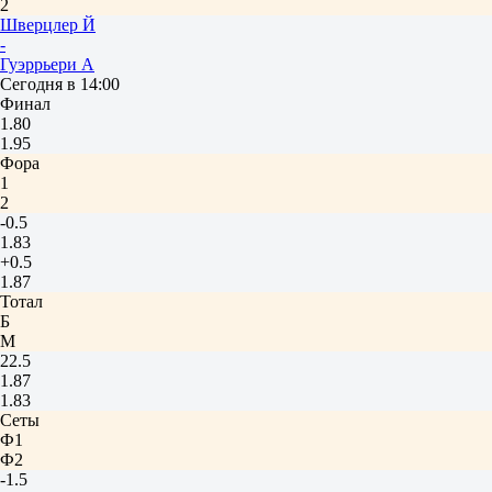
2
Шверцлер Й
-
Гуэррьери А
Сегодня в 14:00
Финал
1.80
1.95
Фора
1
2
-0.5
1.83
+0.5
1.87
Тотал
Б
М
22.5
1.87
1.83
Сеты
Ф1
Ф2
-1.5