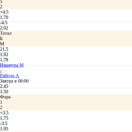
1
2
+4.5
1.70
-4.5
2.02
Тотал
Б
М
21.5
1.92
1.78
Имамура М
-
Гибодо А
Завтра в 08:00
2.45
1.50
Фора
1
2
+3.5
1.75
-3.5
1.95