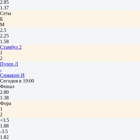
2.85
1.37
Сеты
Б
М
2.5
2.25
1.58
Стамбул 2
1
2
Пулен Л
-
Симакин И
Сегодня в 19:00
Финал
2.80
1.38
Фора
1
2
+3.5
1.88
-3.5
1.82