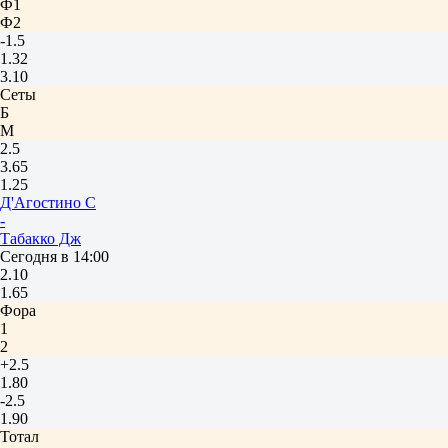
Ф1
Ф2
-1.5
1.32
3.10
Сеты
Б
М
2.5
3.65
1.25
Д'Агостино С
-
Табакко Дж
Сегодня в 14:00
2.10
1.65
Фора
1
2
+2.5
1.80
-2.5
1.90
Тотал