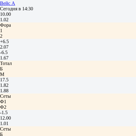
Вейс А
Сегодня в 14:30
10.00
1.02
Фора
1
2
+6.5
2.07
-6.5
1.67
Тотал
Б
М
17.5
1.82
1.88
Сеты
Ф1
Ф2
-1.5
12.00
1.01
Сеты
Б