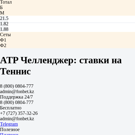
Тотал
Б
М
21.5
1.82
1.88
Сеты
Ф1
Ф2
-1.5
3.95
ATP Челленджер: ставки на
1.20
Сеты
Теннис
Б
М
2.5
8 (800) 0804-777
2.35
admin@fonbet.kz
1.53
Поддержка 24/7
Султанов Х
8 (800) 0804-777
-
Бесплатно
Бинда А
+7 (727) 357-32-26
Завтра в 08:00
admin@fonbet.kz
1.45
Telegram
2.55
Полезное
Фора
Платежи