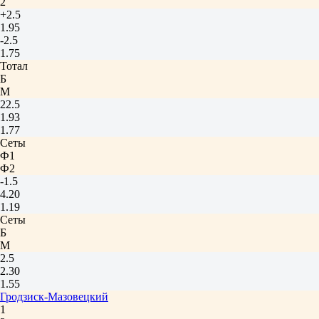
2
+2.5
1.95
-2.5
1.75
Тотал
Б
М
22.5
1.93
1.77
Сеты
Ф1
Ф2
-1.5
4.20
1.19
Сеты
Б
М
2.5
2.30
1.55
Гродзиск-Мазовецкий
1