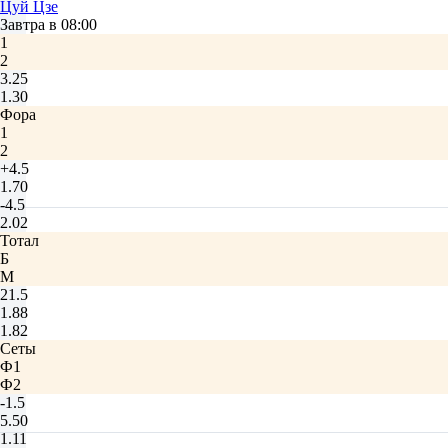
Цуй Цзе
Завтра в 08:00
1
2
3.25
1.30
Фора
1
2
+4.5
1.70
-4.5
2.02
Тотал
Б
М
21.5
1.88
1.82
Сеты
Ф1
Ф2
-1.5
5.50
1.11