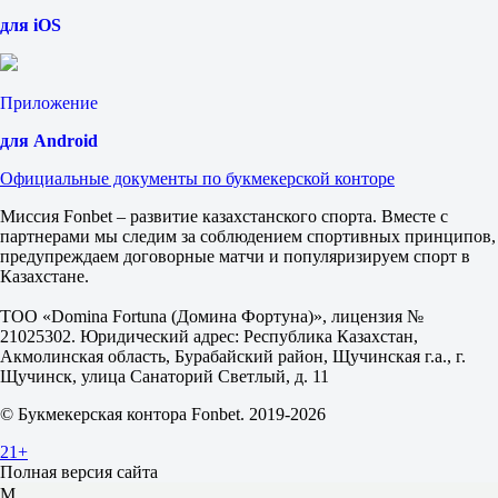
Чуничи Драгонс
для iOS
низ 6, B:0 S:0 O:1, ---
Фора
1
Приложение
2
0
для Android
1.65
0
Официальные документы по букмекерской конторе
2.10
Тотал
Миссия Fonbet – развитие казахстанского спорта. Вместе с
Б
партнерами мы следим за соблюдением спортивных принципов,
М
предупреждаем договорные матчи и популяризируем спорт в
1.5
Казахстане.
1.70
2.02
ТОО «Domina Fortuna (Домина Фортуна)», лицензия №
ИТ 1
21025302. Юридический адрес: Республика Казахстан,
Б
Акмолинская область, Бурабайский район, Щучинская г.а., г.
М
Щучинск, улица Санаторий Светлый, д. 11
0.5
© Букмекерская контора Fonbet. 2019-2026
1.35
2.95
21+
ИТ 2
Полная версия сайта
Б
М