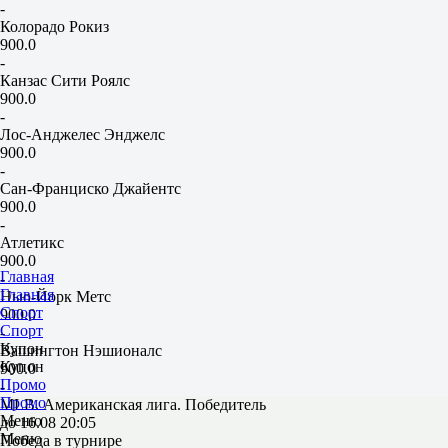
-
Колорадо Рокиз
900.0
-
Канзас Сити Роялс
900.0
-
Лос-Анджелес Энджелс
900.0
-
Сан-Франциско Джайентс
900.0
-
Атлетикс
900.0
Главная
-
Главная
Нью-Йорк Метс
Спорт
900.0
Спорт
-
Купон
Вашингтон Нэшионалс
Купон
900.0
Промо
-
Промо
MLB. Американская лига. Победитель
Меню
до 16.08 20:05
Меню
Победа в турнире