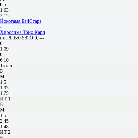
0.5
1.63
2.15
Йокогама БэйСтарз
-
Хиросима Тойо Карп
низ 8, B:0 S:0 O:0, ---
0
1.09
0
6.10
Тотал
Б
М
1.5
1.95
1.75
ИТ 1
Б
М
1.5
2.45
1.48
ИТ 2
Б