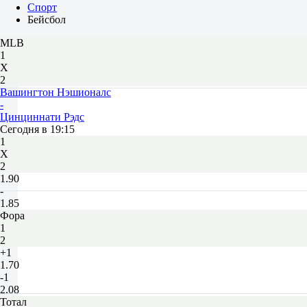
Спорт
Бейсбол
MLB
1
Х
2
Вашингтон Нэшионалс
-
Цинциннати Рэдс
Сегодня в 19:15
1
Х
2
1.90
-
1.85
Фора
1
2
+1
1.70
-1
2.08
Тотал