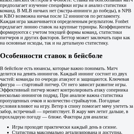
2.15
предполагает изучение специфики игры и анализ статистики
-
команд. В MLB ничьих нет (экстра-иннинги до победы), в NPB
1.65
и KBO возможна ничья после 12 иннингов по регламенту.
Фора
Каждая игра заканчивается определенным результатом. Fonbet
1
предлагает линию ставок на крупные турниры. Коэффициенты
2
формируются с учетом текущей формы команд, статистики
+1
питчеров и других факторов. Беттор может заключать пари как
1.92
на основные исходы, так и на детальную статистику.
-1
1.83
Особенности ставок в бейсболе
Тотал
Б
М
В бейсболе есть нюансы, которые важно понимать. Матч
8.5
делится на девять иннингов. Каждый иннинг состоит из двух
1.75
частей: команды по очереди атакуют и защищаются. Ключевая
2.00
фигура — стартовый питчер. От него зависит развитие игры.
ИТ 1
Эффективный питчер может контролировать атаку соперника
Б
несколько иннингов подряд. При анализе важна статистика
М
пропущенных очков и количество страйкаутов. Погодные
3.5
условия влияют на игру. Ветер в спину помогает мячу улететь за
1.78
забор, встречный — препятствует. В жару мяч летит дальше, в
1.92
прохладную погоду — ближе. Факторы для анализа:
ИТ 2
Б
Игры проходят практически каждый день в сезоне.
М
Статистика максимально детализирована и доступна.