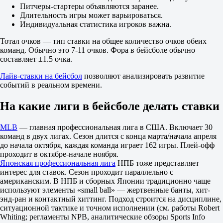
4.5
Питчеры-стартеры объявляются заранее.
1.80
Длительность игры может варьироваться.
1.90
Индивидуальная статистика игроков важна.
Сиэтл Маринерс
-
Тотал очков — тип ставки на общее количество очков обеих
Тампа-Бэй Рейс
команд. Обычно это 7-11 очков. Фора в бейсболе обычно
Сегодня в 23:10
составляет ±1.5 очка.
1.80
-
Лайв-ставки на бейсбол
позволяют анализировать развитие
1.95
событий в реальном времени.
Фора
1
На какие лиги в бейсболе делать ставки
2
-1
MLB
— главная профессиональная лига в США. Включает 30
2.17
команд в двух лигах. Сезон длится с конца марта/начала апреля
+1
до начала октября, каждая команда играет 162 игры. Плей-офф
1.65
проходит в октябре-начале ноября.
Тотал
Японская профессиональная лига
НПБ тоже представляет
Б
интерес для ставок. Сезон проходит параллельно с
М
американским. В НПБ и сборных Японии традиционно чаще
7.5
используют элементы «small ball» — жертвенные банты, хит-
1.83
энд-ран и контактный хиттинг. Подход строится на дисциплине,
1.92
ситуационной тактике и точном исполнении (см. работы Robert
ИТ 1
Whiting; регламенты NPB, аналитические обзоры Sports Info
Б