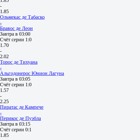
1.85
-
1.85
Ольмекас де Табаско
-
Бравос де Леон
Завтра в 03:00
Счёт серии 1:0
1.70
-
2.02
Торос де Тихуана
-
Альгодонерос Юнион Лагуна
Завтра в 03:05
Счёт серии 1:0
1.57
-
2.25
Пиратас де Кампече
-
Перикос де Пуэбла
Завтра в 03:15
Счёт серии 0:1
1.85