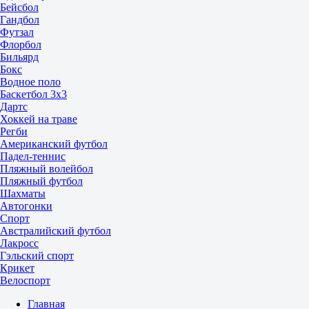
Бейсбол
Гандбол
Футзал
Флорбол
Бильярд
Бокс
Водное поло
Баскетбол 3x3
Дартс
Хоккей на траве
Регби
Американский футбол
Падел-теннис
Пляжный волейбол
Пляжный футбол
Шахматы
Автогонки
Спорт
Австралийский футбол
Лакросс
Гэльский спорт
Крикет
Велоспорт
Главная