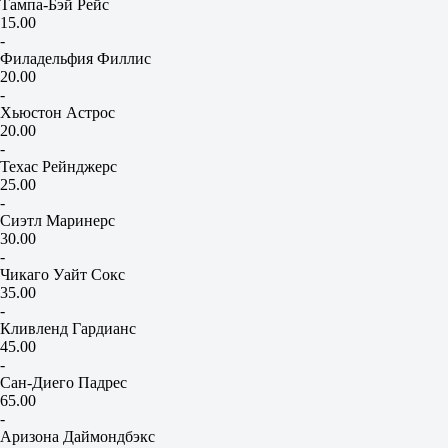
Тампа-Бэй Рейс
15.00
-
Филадельфия Филлис
20.00
-
Хьюстон Астрос
20.00
-
Техас Рейнджерс
25.00
-
Сиэтл Маринерс
30.00
-
Чикаго Уайт Сокс
35.00
-
Кливленд Гардианс
45.00
-
Сан-Диего Падрес
65.00
-
Аризона Даймондбэкс