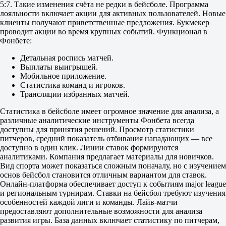
5:7. Такие изменения счёта не редки в бейсболе. Программа
Б
лояльности включает акции для активных пользователей. Новые
М
клиенты получают приветственные предложения. Букмекер
8.5
проводит акции во время крупных событий. Функционал в
1.80
Фонбете:
1.97
ИТ 1
Детальная роспись матчей.
Б
Выплаты выигрышей.
М
Мобильное приложение.
4
Статистика команд и игроков.
1.78
Трансляции избранных матчей.
1.92
ИТ 2
Статистика в бейсболе имеет огромное значение для анализа, а
Б
различные аналитические инструменты Фонбета всегда
М
доступны для принятия решений. Просмотр статистики
4
питчеров, средний показатель отбивания нападающих — все
1.83
доступно в один клик. Линии ставок формируются
1.87
аналитиками. Компания предлагает материалы для новичков.
Фора
Вид спорта может показаться сложным поначалу, но с изучением
1
основ бейсбол становится отличным вариантом для ставок.
2
Онлайн-платформа обеспечивает доступ к событиям major league
15 матчей
и региональным турнирам. Ставки на бейсбол требуют изучения
Хозяева — Гости
особенностей каждой лиги и команды. Лайв-матчи
Фора
предоставляют дополнительные возможности для анализа
1
развития игры. База данных включает статистику по питчерам,
2