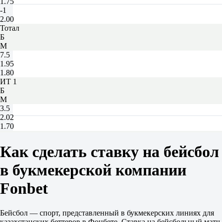
1.75
-1
2.00
Тотал
Б
М
7.5
1.95
1.80
ИТ 1
Б
М
3.5
2.02
1.70
ИТ 2
Б
Как сделать ставку на бейсбол
М
3.5
в букмекерской компании
1.78
1.92
Fonbet
Аризона Даймондбэкс
-
Лос-Анджелес Доджерс
Бейсбол — спорт, представленный в букмекерских линиях для
Сегодня в 23:10
казахстанских беттеров в Фонбете. Ставка на бейсбольный матч