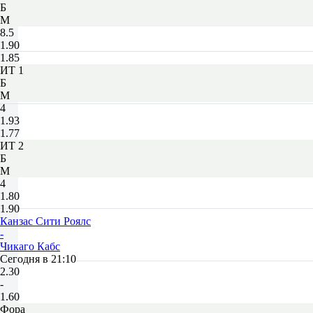
Б
М
8.5
1.90
1.85
ИТ 1
Б
М
4
1.93
1.77
ИТ 2
Б
М
4
1.80
1.90
Канзас Сити Роялс
-
Чикаго Кабс
Сегодня в 21:10
2.30
-
1.60
Фора