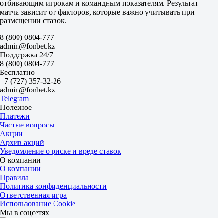
отбивающим игрокам и командным показателям. Результат
-5.5
матча зависит от факторов, которые важно учитывать при
1.85
размещении ставок.
+5.5
1.85
8 (800) 0804-777
Тотал
admin@fonbet.kz
Б
Поддержка 24/7
М
8 (800) 0804-777
135.5
Бесплатно
1.75
+7 (727) 357-32-26
1.95
admin@fonbet.kz
ИТ 1
Telegram
Б
Полезное
М
Платежи
70.5
Частые вопросы
1.80
Акции
1.90
Архив акций
ИТ 2
Уведомление о риске и вреде ставок
Б
О компании
М
О компании
65.5
Правила
1.90
Политика конфиденциальности
1.80
Ответственная игра
США. MLB. Специальные ставки. Матчи 9 августа
Использование Cookie
до 09.08 20:35
Мы в соцсетях
Да