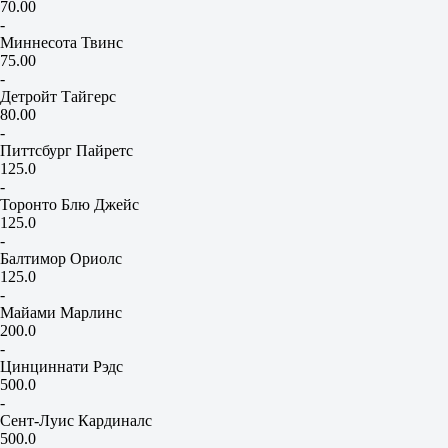
70.00
-
Миннесота Твинс
75.00
-
Детройт Тайгерс
80.00
-
Питтсбург Пайретс
125.0
-
Торонто Блю Джейс
125.0
-
Балтимор Ориолс
125.0
-
Майами Марлинс
200.0
-
Цинциннати Рэдс
500.0
-
Сент-Луис Кардиналс
500.0