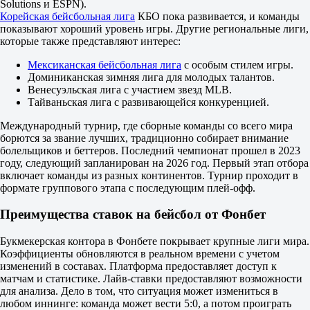
Solutions и ESPN).
М
Корейская бейсбольная лига
КБО пока развивается, и команды
3.5
показывают хороший уровень игры. Другие региональные лиги,
1.77
которые также представляют интерес:
1.93
ИТ 2
Мексиканская бейсбольная лига
с особым стилем игры.
Б
Доминиканская зимняя лига для молодых талантов.
М
Венесуэльская лига с участием звезд MLB.
3.5
Тайваньская лига с развивающейся конкуренцией.
1.77
1.93
Международный турнир, где сборные команды со всего мира
Сан-Диего Падрес
борются за звание лучших, традиционно собирает внимание
-
болельщиков и беттеров. Последний чемпионат прошел в 2023
Хьюстон Астрос
году, следующий запланирован на 2026 год. Первый этап отбора
Завтра в 03:20
включает команды из разных континентов. Турнир проходит в
1.78
формате группового этапа с последующим плей-офф.
-
1.98
Преимущества ставок на бейсбол от Фонбет
Фора
1
Букмекерская контора в Фонбете покрывает крупные лиги мира.
2
Коэффициенты обновляются в реальном времени с учетом
-1
изменений в составах. Платформа предоставляет доступ к
2.10
матчам и статистике. Лайв-ставки предоставляют возможности
+1
для анализа. Дело в том, что ситуация может измениться в
1.70
любом иннинге: команда может вести 5:0, а потом проиграть
Тотал