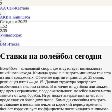
2
АА Сан-Каетано
-
АКВП Капишаба
Сегодня в 20:25
1.52
2.35
Унивассорас
-
ВМ Итаква
Сегодня в 22:55
1.80
Ставки на волейбол сегодня
1.90
Бразилия. Женщины. До 19 лет. Гаушу
1
Волейбол – командный спорт, где отсутствует возможность
2
ничейного исхода. Команда должна выиграть минимум три сета
Жинастика НГ U19 (ж)
из пяти возможных. Обычные партии играются до 25 очков,
-
решающая пятая — до 15. Данная структура определяет
К Нотр Дам U19 (ж)
особенности анализа ставок. В отличие от футбола или хоккея,
Сегодня в 14:55
где время ограничено, продолжительность волейбольного матча
1.19
зависит от хода борьбы. Игра может завершиться за час или
3.95
продолжаться более двух часов. Команды способны отыграть
АПВ Кашиас-ду-Сул U19 (ж)
отставание в несколько очков за короткий период времени.
-
Фонбет корректирует коэффициенты после каждого значимого
Рекрео да Жувентуде РС U19 (ж)