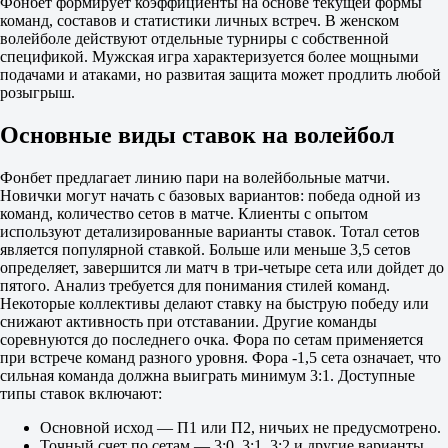
Сегодня в 14:55
Фонбет формирует коэффициенты на основе текущей формы
2.25
команд, составов и статистики личных встреч. В женском
1.57
волейболе действуют отдельные турниры с собственной
Вьетнам. Женщины. Молодежное первенство
спецификой. Мужская игра характеризуется более мощными
1
подачами и атаками, но развитая защита может продлить любой
2
розыгрыш.
Бакнинь (мол) (ж)
-
Основные виды ставок на волейбол
Ханой (мол) (ж)
1.47
Фонбет предлагает линию пари на волейбольные матчи.
2.50
Новички могут начать с базовых вариантов: победа одной из
Фора
команд, количество сетов в матче. Клиенты с опытом
1
используют детализированные варианты ставок. Тотал сетов
2
является популярной ставкой. Больше или меньше 3,5 сетов
-5.5
определяет, завершится ли матч в три-четыре сета или дойдет до
1.85
пятого. Анализ требуется для понимания стилей команд.
+5.5
Некоторые коллективы делают ставку на быструю победу или
1.85
снижают активность при отставании. Другие команды
Тотал
соревнуются до последнего очка. Фора по сетам применяется
Б
при встрече команд разного уровня. Фора -1,5 сета означает, что
М
сильная команда должна выиграть минимум 3:1. Доступные
185.5
типы ставок включают:
1.87
Основной исход — П1 или П2, ничьих не предусмотрено.
1.83
Точный счет по сетам — 3:0, 3:1, 3:2 и другие варианты.
Гамбия. Национальная лига