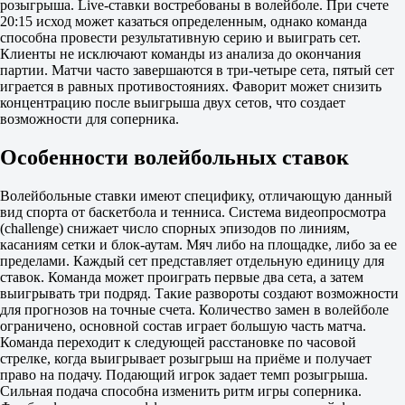
розыгрыша. Live-ставки востребованы в волейболе. При счете
Сегодня в 16:40
20:15 исход может казаться определенным, однако команда
2.40
способна провести результативную серию и выиграть сет.
1.50
Клиенты не исключают команды из анализа до окончания
Бразилия. До 19 лет. Паулиста
партии. Матчи часто завершаются в три-четыре сета, пятый сет
1
играется в равных противостояниях. Фаворит может снизить
2
концентрацию после выигрыша двух сетов, что создает
Жандира U19
возможности для соперника.
-
Аруджа Волей U19
Особенности волейбольных ставок
Сегодня в 16:55
3.80
1.20
Волейбольные ставки имеют специфику, отличающую данный
Сан Жозе U19
вид спорта от баскетбола и тенниса. Система видеопросмотра
-
(challenge) снижает число спорных эпизодов по линиям,
КТ Накагава U19
касаниям сетки и блок-аутам. Мяч либо на площадке, либо за ее
Сегодня в 21:55
пределами. Каждый сет представляет отдельную единицу для
1.11
ставок. Команда может проиграть первые два сета, а затем
5.20
выигрывать три подряд. Такие развороты создают возможности
Бразилия. Женщины. До 19 лет. Паулиста
для прогнозов на точные счета. Количество замен в волейболе
1
ограничено, основной состав играет большую часть матча.
2
Команда переходит к следующей расстановке по часовой
Сан-Жозе U19 (ж)
стрелке, когда выигрывает розыгрыш на приёме и получает
-
право на подачу. Подающий игрок задает темп розыгрыша.
Кампу Белу U19 (ж)
Сильная подача способна изменить ритм игры соперника.