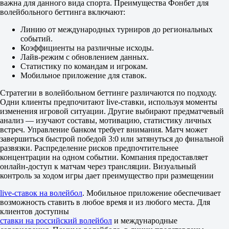
Фора
важна для данного вида спорта. Преимущества Фонбет для
1
волейбольного беттинга включают:
2
+1.5
Линию от международных турниров до региональных
1.87
событий.
-1.5
Коэффициенты на различные исходы.
1.83
Лайв-режим с обновлением данных.
Тотал
Статистику по командам и игрокам.
Б
Мобильное приложение для ставок.
М
Стратегии в волейбольном беттинге различаются по подходу.
96.5
Одни клиенты предпочитают live-ставки, используя моменты
1.87
изменения игровой ситуации. Другие выбирают предматчевый
1.83
анализ — изучают составы, мотивацию, статистику личных
Варяги-про
встреч. Управление банком требует внимания. Матч может
-
завершиться быстрой победой 3:0 или затянуться до финальной
Тайфун-про
развязки. Распределение рисков предпочтительнее
Сегодня в 14:55
концентрации на одном событии. Компания предоставляет
1.70
онлайн-доступ к матчам через трансляции. Визуальный
2.02
контроль за ходом игры дает преимущество при размещении
Фора
1
live-ставок на волейбол
. Мобильное приложение обеспечивает
2
возможность ставить в любое время и из любого места. Для
-2.5
клиентов доступны
1.90
ставки на российский волейбол
и международные
+2.5