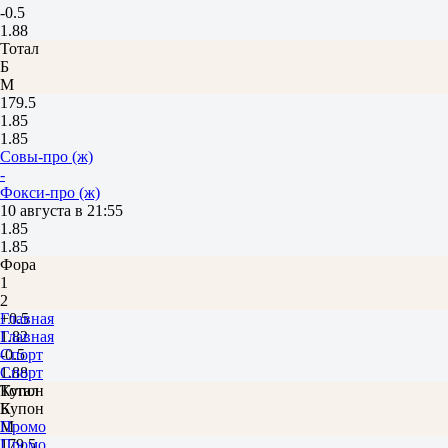
-0.5
1.88
Тотал
Б
М
179.5
1.85
1.85
Совы-про (ж)
-
Фокси-про (ж)
10 августа в 21:55
1.85
1.85
Фора
1
2
+0.5
Главная
1.82
Главная
-0.5
Спорт
1.88
Спорт
Тотал
Купон
Б
Купон
М
Промо
179.5
Промо