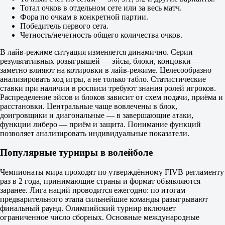
Тотал очков в отдельном сете или за весь матч.
1
Фора по очкам в конкретной партии.
2
Победитель первого сета.
Гамбия Призон
Четность/нечетность общего количества очков.
-
ЯМКА
В лайв-режиме ситуация изменяется динамично. Серии
Сегодня в 17:55
результативных розыгрышей — эйсы, блоки, концовки —
5.50
заметно влияют на котировки в лайв-режиме. Целесообразно
1.10
анализировать ход игры, а не только табло. Статистические
Гамбия. Женщины. Национальная лига
ставки при наличии в росписи требуют знания ролей игроков.
1
Распределение эйсов и блоков зависит от схем подачи, приёма и
2
расстановки. Центральные чаще вовлечены в блок,
Призон (ж)
доигровщики и диагональные — в завершающие атаки,
-
функции либеро — приём и защита. Понимание функций
ЯМКА (ж)
позволяет анализировать индивидуальные показатели.
Сегодня в 19:55
1.35
Популярные турниры в волейболе
3.00
Беларусь. Лига Про. Челлендж. Минская область
1
Чемпионаты мира проходят по утверждённому FIVB регламенту
2
раз в 2 года, принимающие страны и формат объявляются
Пламя-про
заранее. Лига наций проводится ежегодно: по итогам
-
предварительного этапа сильнейшие команды разыгрывают
Молот-про
финальный раунд. Олимпийский турнир включает
Не начался
ограниченное число сборных. Основные международные