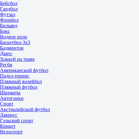
Бейсбол
Гандбол
Футзал
Флорбол
Бильярд
Бокс
Водное поло
Баскетбол 3x3
Бадминтон
Дартс
Хоккей на траве
Регби
Американский футбол
Падел-теннис
Пляжный волейбол
Пляжный футбол
Шахматы
Автогонки
Спорт
Австралийский футбол
Лакросс
Гэльский спорт
Крикет
Велоспорт