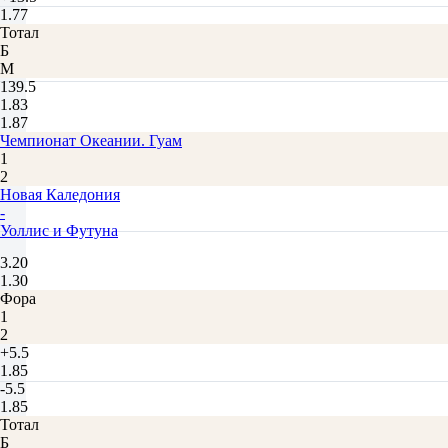
1.77
Тотал
Б
М
139.5
1.83
1.87
Чемпионат Океании. Гуам
1
2
Новая Каледония
-
Уоллис и Футуна
3.20
1.30
Фора
1
2
+5.5
1.85
-5.5
1.85
Тотал
Б