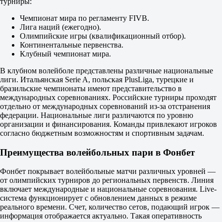
1.85
турниры:
1.85
Чемпионат мира по регламенту FIVB.
Фора
Лига наций (ежегодно).
1
Олимпийские игры (квалификационный отбор).
2
Континентальные первенства.
+0.5
Клубный чемпионат мира.
1.80
-0.5
В клубном волейболе представлены различные национальные
1.90
лиги. Итальянская Serie A, польская PlusLiga, турецкие и
Тотал
бразильские чемпионаты имеют представительство в
Б
международных соревнованиях. Российские турниры проходят
М
отдельно от международных соревнований из-за отстранения
177.5
федерации. Национальные лиги различаются по уровню
1.83
организации и финансирования. Команды привлекают игроков
1.87
согласно бюджетным возможностям и спортивным задачам.
Беларусь. Лига Про. Челлендж. Минская область. 4x4. 3 сета (3-й
до 15-ти)
Преимущества волейбольных пари в Фонбет
1
2
Гладиаторы-про
Фонбет покрывает волейбольные матчи различных уровней —
-
от олимпийских турниров до региональных первенств. Линия
Шторм-про
включает международные и национальные соревнования. Live-
Сегодня в 14:15
система функционирует с обновлением данных в режиме
2.00
реального времени. Счет, количество сетов, подающий игрок —
1.73
информация отображается актуально. Такая оперативность