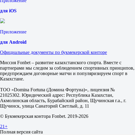
Приложение
Сапфир-про (ж)
10 августа в 08:10
для iOS
1.85
1.85
Фора
1
Приложение
2
+0.5
для Android
1.82
-0.5
Официальные документы по букмекерской конторе
1.88
Тотал
Миссия Fonbet – развитие казахстанского спорта. Вместе с
Б
партнерами мы следим за соблюдением спортивных принципов,
М
предупреждаем договорные матчи и популяризируем спорт в
179.5
Казахстане.
1.85
1.85
ТОО «Domina Fortuna (Домина Фортуна)», лицензия №
Малахит-про (ж)
21025302. Юридический адрес: Республика Казахстан,
-
Акмолинская область, Бурабайский район, Щучинская г.а., г.
Гранат-про (ж)
Щучинск, улица Санаторий Светлый, д. 11
10 августа в 09:55
© Букмекерская контора Fonbet. 2019-2026
1.85
1.85
21+
Фора
Полная версия сайта
1