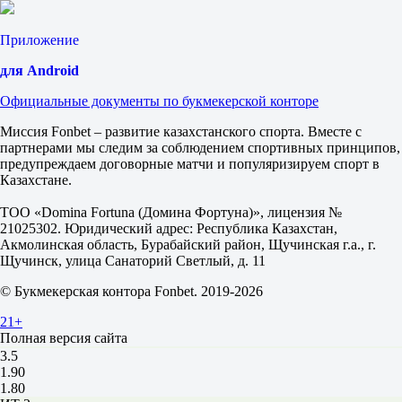
1X
12
X2
Приложение
1.15
1.06
для Android
2.90
Фора
Официальные документы по букмекерской конторе
1
2
Миссия Fonbet – развитие казахстанского спорта. Вместе с
-1.5
партнерами мы следим за соблюдением спортивных принципов,
1.80
предупреждаем договорные матчи и популяризируем спорт в
+1.5
Казахстане.
1.90
Тотал
ТОО «Domina Fortuna (Домина Фортуна)», лицензия №
Б
21025302. Юридический адрес: Республика Казахстан,
М
Акмолинская область, Бурабайский район, Щучинская г.а., г.
5.5
Щучинск, улица Санаторий Светлый, д. 11
1.87
© Букмекерская контора Fonbet. 2019-2026
1.83
ИТ 1
21+
Б
Полная версия сайта
М
3.5
1.90
1.80