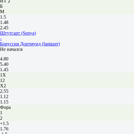
ИТ 2
Б
М
1.5
1.48
2.45
Штутгарт (Senya)
-
Боруссия Дортмунд (fantazer)
Не начался
4.80
5.40
1.45
1X
12
X2
2.55
1.12
1.15
Фора
1
2
+1.5
1.76