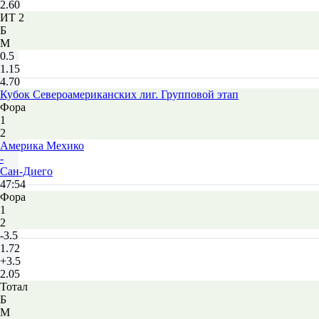
2.60
ИТ 2
Б
М
0.5
1.15
4.70
Кубок Североамериканских лиг. Групповой этап
Фора
1
2
Америка Мехико
-
Сан-Диего
47:54
Фора
1
2
-3.5
1.72
+3.5
2.05
Тотал
Б
М