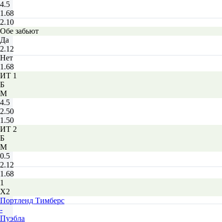
4.5
1.68
2.10
Обе забьют
Да
2.12
Нет
1.68
ИТ 1
Б
М
4.5
2.50
1.50
ИТ 2
Б
М
0.5
2.12
1.68
1
X2
Портленд Тимберс
-
Пуэбла