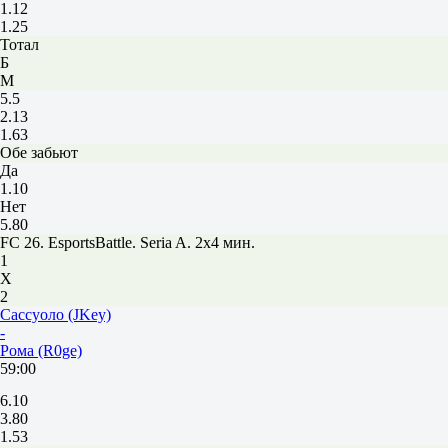
1.12
1.25
Тотал
Б
М
5.5
2.13
1.63
Обе забьют
Да
1.10
Нет
5.80
FC 26. EsportsBattle. Seria A. 2x4 мин.
1
Х
2
Сассуоло (JKey)
-
Рома (R0ge)
59:00
6.10
3.80
1.53