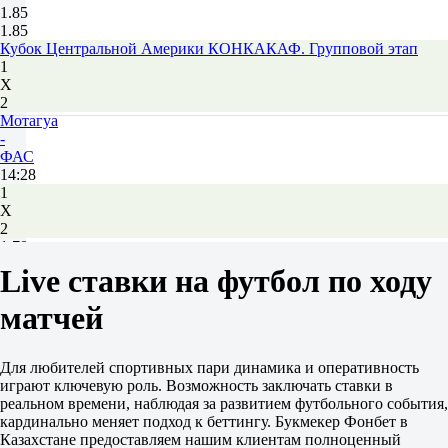
1.85
1.85
Кубок Центральной Америки КОНКАКАФ. Групповой этап
1
Х
2
Мотагуа
-
ФАС
14:28
1
Х
2
1.70
3.30
Live ставки на футбол по ходу
5.10
1X
матчей
12
X2
1.15
Для любителей спортивных пари динамика и оперативность
1.30
играют ключевую роль. Возможность заключать ставки в
2.00
реальном времени, наблюдая за развитием футбольного события,
Фора
кардинально меняет подход к беттингу. Букмекер Фонбет в
1
Казахстане предоставляем нашим клиентам полноценный
2