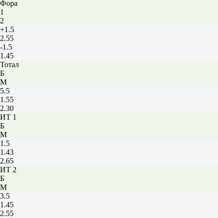
Фора
1
2
+1.5
2.55
-1.5
1.45
Тотал
Б
М
5.5
1.55
2.30
ИТ 1
Б
М
1.5
1.43
2.65
ИТ 2
Б
М
3.5
1.45
2.55