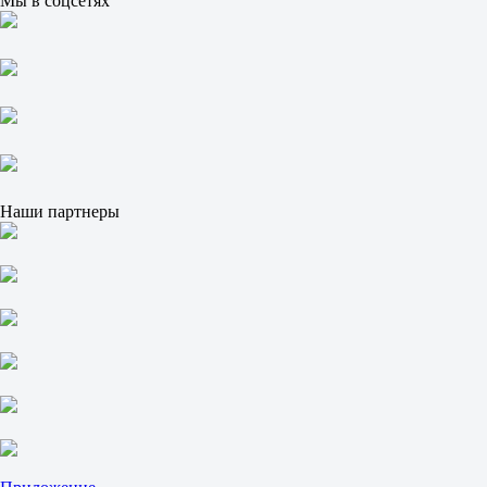
Мы в соцсетях
Наши партнеры