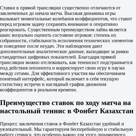
-3.5
Ставки в прямой трансляции существенно отличаются от
1.80
заключенных до начала матча. Высокая динамика игры
+3.5
вызывает моментальные колебания коэффициентов, что ставит
1.90
перед игроком задачу сохранять внимание и оперативно
Тотал
реагировать. Существенным преимуществом лайва является
Б
шанс визуально оценить состояние игроков: степень их
М
собранности, стабильность исполнения технических элементов
94.5
и поведение после неудач. Эти наблюдения дают
1.87
дополнительные аналитические данные, выходящие за рамки
1.83
стандартных цифровых показателей. Благодаря прямой
Setka Cup. Токио
трансляции можно отслеживать, как теннисист подстраивается
1
под действия оппонента и корректирует свою игру в паузах
2
между сетами. Для эффективного участия мы обеспечиваем
Ким Дм
понятный интерфейс, который включает в себя текущую
-
статистику встречи и наглядный график движения
Степанчук Я
коэффициентов в реальном времени.
4.00
Преимущество ставок по ходу матча на
1.20
Фора
настольный теннис в Фонбет Казахстан
1
2
+11.5
Процесс заключения ставок в Фонбет Казахстан удобный и
1.76
увлекательный. Мы гарантируем бесперебойную и стабильную
-11.5
работу сервиса, что особенно важно для этого динамичного