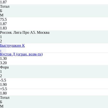
1.87
Тотал
Б
М
75.5
1.87
1.83
Россия. Лига Про А5. Москва
1
2
Быструшкин К
-
Кустов Д (огран. возм-ти)
1.30
3.20
Фора
1
2
-5.5
1.90
+5.5
1.80
Тотал
Б
М