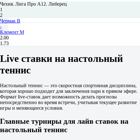
Чехия. Лига Про А12. Либерец
1
2
Чермак В
-
Клемент М
2.00
1.73
Фора
1
Live ставки на настольный
2
+1.5
теннис
1.82
-1.5
1.88
Настольный теннис — это скоростная спортивная дисциплина,
Тотал
которая хорошо подходит для заключения пари в прямом эфире.
Б
Формат live-ставок дает возможность делать прогнозы
М
непосредственно во время встречи, учитывая текущее развитие
95.5
игры и меняющиеся условия.
1.85
1.85
Главные турниры для лайв ставок на
Чехия. Лига Про А14. Либерец
1
настольный теннис
2
Урбанец Р