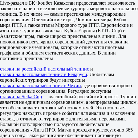
Live-раздел в БК Фонбет Казахстан предоставляет возможность
-
заключать пари на все ключевые турниры мирового настольного
Свехота В
тенниса. В их числе — самые престижные международные
6.10
соревнования: Олимпийские игры, Чемпионат мира, Кубок
1.09
мира ITTF, а также этапы Мирового тура ITTF. Европейские и
Фора
азиатские турниры, такие как Кубок Европы (ETTU Cup) и
1
Азиатские игры, также широко представлены в линии. Для
2
поклонников регулярных соревнований доступны ставки на
+9.5
национальные чемпионаты, которые отличаются плотным
1.87
графиком и обилием статистических данных. В линии
-9.5
постоянно представлены
1.83
Тотал
ставки на российский настольный теннис
и
Б
ставки на настольный теннис в Беларуси
. Любителям
М
европейских турниров будут интересны
78.5
ставки на настольный теннис в Чехии
, где проводятся хорошо
1.70
организованные соревнования. Регулярно доступны
2.02
ставки на Setka Cup
— масштабный российский проект. Турнир
Чехия. Лига Про А17. Либерец
является не единичным соревнованием, а непрерывным циклом,
1
что обеспечивает постоянный поток матчей. Это позволяет
2
регулярно находить игровые события для анализа и заключения
Постелт В
ставок, в отличие от турниров с длительными перерывами.
-
Большой популярностью пользуются любительские
Яната Т
соревнования - Лига ПРО. Матчи проходят круглосуточно 365
1.70
дней в году. Такое расписание обеспечивает постоянную
2.02