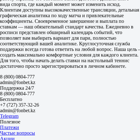
1.94
вида спорта, где каждый момент может изменить исход.
Тотал
Клиентам доступны высококачественные трансляции, детальная
Б
графическая аналитика по ходу матча и привлекательные
М
коэффициенты. Своевременное завершение и выплата по
68.5
ставкам — наш обязательный стандарт качества. Ежедневно в
1.85
росписи представлен обширный календарь событий, что
1.85
позволяет вам выбирать вариант для пари, полностью
Setka Cup. Пекин
соответствующий вашей аналитике. Круглосуточная служба
Фора
поддержки всегда готова ответить на любой вопрос. Наша цель -
1
создать максимально комфортные условия для каждого клиента.
2
Для того, чтобы начать делать ставки на настольный теннис
Козачук И
достаточно просто зарегистрироваться в личном кабинете.
-
8 (800) 0804-777
Лазебний Р
admin@fonbet.kz
Фора
Поддержка 24/7
1
8 (800) 0804-777
2
Бесплатно
-16.5
+7 (727) 357-32-26
1.55
admin@fonbet.kz
+16.5
Telegram
2.30
Полезное
Тотал
Платежи
Б
Частые вопросы
М
Акции