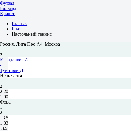
Футзал
Бильярд
Крикет
Главная
Live
Настольный теннис
Россия. Лига Про А4. Москва
1
2
Клавденков А
-
Туницын Д
Не начался
1
2
2.20
1.60
Фора
1
2
+3.5
1.83
-3.5