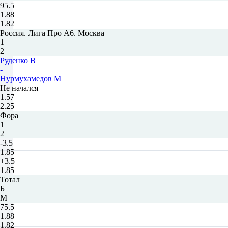
95.5
1.88
1.82
Россия. Лига Про А6. Москва
1
2
Руденко В
-
Нурмухамедов М
Не начался
1.57
2.25
Фора
1
2
-3.5
1.85
+3.5
1.85
Тотал
Б
М
75.5
1.88
1.82