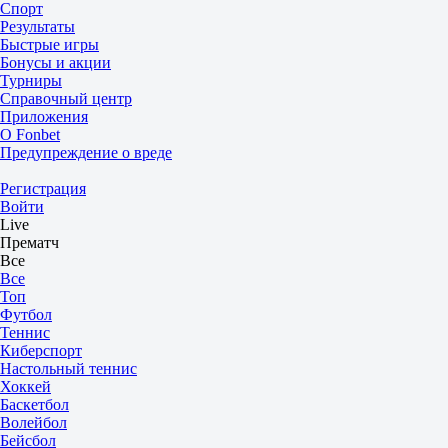
Спорт
Результаты
Быстрые игры
Бонусы и акции
Турниры
Справочный центр
Приложения
О Fonbet
Предупреждение о вреде
Регистрация
Войти
Live
Прематч
Все
Все
Топ
Футбол
Теннис
Киберспорт
Настольный теннис
Хоккей
Баскетбол
Волейбол
Бейсбол