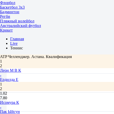
Флорбол
Баскетбол 3x3
Бадминтон
Регби
Пляжный волейбол
Австралийский футбол
Крикет
Главная
Live
Теннис
ATP Челленджер. Астана. Квалификация
1
2
Леон М В К
-
Ердилда Е
1
2
1.02
7.80
Исомура К
-
Пак Ыйсун