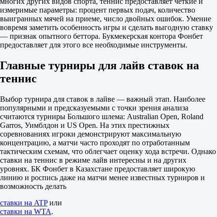
многих других видов спорта, теннис предоставляет четкие и
-1.5
измеримые параметры: процент первых подач, количество
6.50
выигранных мячей на приеме, число двойных ошибок. Умение
1.05
вовремя заметить особенность игры и сделать выгодную ставку
Сеты
— признак опытного беттора. Букмекерская контора Фонбет
Б
предоставляет для этого все необходимые инструменты.
М
2.5
Главные турниры для лайв ставок на
2.45
1.50
теннис
World Tennis. Мужчины. Китай
1
Выбор турнира для ставок в лайве — важный этап. Наиболее
2
популярными и предсказуемыми с точки зрения анализа
Деллаведова М
считаются турниры Большого шлема: Australian Open, Roland
-
Garros, Уимблдон и US Open. На этих престижных
Мотидзуки Ю
соревнованиях игроки демонстрируют максимальную
Финал
концентрацию, а матчи часто проходят по отработанным
тактическим схемам, что облегчает оценку хода встречи. Однако
1.03
ставки на теннис в режиме лайв интересны и на других
7.40
уровнях. БК Фонбет в Казахстане предоставляет широкую
Фора
линию и роспись даже на матчи менее известных турниров и
1
возможность делать
2
-3.5
ставки на ATP
или
1.78
ставки на WTA
.
+3.5