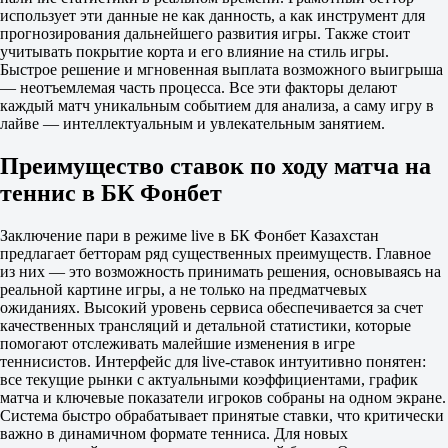
1.40
использует эти данные не как данность, а как инструмент для
2.70
прогнозирования дальнейшего развития игры. Также стоит
Фора
учитывать покрытие корта и его влияние на стиль игры.
1
Быстрое решение и мгновенная выплата возможного выигрыша
2
— неотъемлемая часть процесса. Все эти факторы делают
-4.5
каждый матч уникальным событием для анализа, а саму игру в
2.02
лайве — интеллектуальным и увлекательным занятием.
+4.5
1.70
Преимущество ставок по ходу матча на
Тотал
Б
теннис в БК Фонбет
М
27.5
Заключение пари в режиме live в БК Фонбет Казахстан
2.10
предлагает бетторам ряд существенных преимуществ. Главное
1.65
из них — это возможность принимать решения, основываясь на
Открытый турнир Лига Про. Мужчины. Балашиха
реальной картине игры, а не только на предматчевых
1
ожиданиях. Высокий уровень сервиса обеспечивается за счет
2
качественных трансляций и детальной статистики, которые
Горбачев Александр
помогают отслеживать малейшие изменения в игре
-
теннисистов. Интерфейс для live-ставок интуитивно понятен:
Гришин Валентин
все текущие рынки с актуальными коэффициентами, график
2.50
матча и ключевые показатели игроков собраны на одном экране.
1.47
Система быстро обрабатывает принятые ставки, что критически
Фора
важно в динамичном формате тенниса. Для новых
1