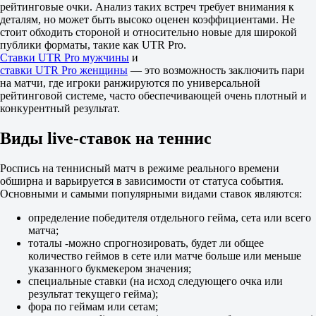
1
рейтинговые очки. Анализ таких встреч требует внимания к
2
деталям, но может быть высоко оценен коэффициентами. Не
Сорнлаксуп П
стоит обходить стороной и относительно новые для широкой
-
публики форматы, такие как UTR Pro.
Грецкий И
Ставки UTR Pro мужчины
и
Трансляция прервана
ставки UTR Pro женщины
— это возможность заключить пари
на матчи, где игроки ранжируются по универсальной
1.01
рейтинговой системе, часто обеспечивающей очень плотный и
11.00
конкурентный результат.
Фора
1
Виды live-ставок на теннис
2
-7.5
1.85
Роспись на теннисный матч в режиме реального времени
+7.5
обширна и варьируется в зависимости от статуса события.
1.85
Основными и самыми популярными видами ставок являются:
Тотал
определение победителя отдельного гейма, сета или всего
Б
матча;
М
тоталы -можно спрогнозировать, будет ли общее
16.5
количество геймов в сете или матче больше или меньше
1.80
указанного букмекером значения;
1.90
специальные ставки (на исход следующего очка или
Сеты
результат текущего гейма);
Ф1
фора по геймам или сетам;
Ф2