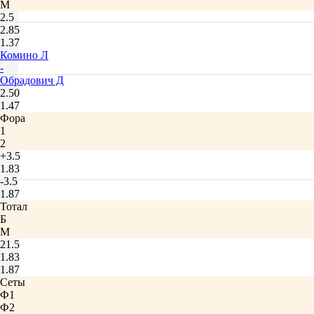
М
2.5
2.85
1.37
Комино Л
-
Обрадович Д
2.50
1.47
Фора
1
2
+3.5
1.83
-3.5
1.87
Тотал
Б
М
21.5
1.83
1.87
Сеты
Ф1
Ф2