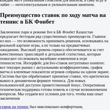
каждый матч уникальным событием для анализа, а саму игру в
М
лайве — интеллектуальным и увлекательным занятием.
16.5
2.25
1.57
Преимущество ставок по ходу матча на
Сеты
теннис в БК Фонбет
Ф1
Ф2
-1.5
Заключение пари в режиме live в БК Фонбет Казахстан
1.01
предлагает бетторам ряд существенных преимуществ. Главное
9.00
из них — это возможность принимать решения, основываясь на
Сеты
реальной картине игры, а не только на предматчевых
Б
ожиданиях. Высокий уровень сервиса обеспечивается за счет
М
качественных трансляций и детальной статистики, которые
2.5
помогают отслеживать малейшие изменения в игре
9.00
теннисистов. Интерфейс для live-ставок интуитивно понятен:
1.01
все текущие рынки с актуальными коэффициентами, график
1
матча и ключевые показатели игроков собраны на одном экране.
2
Система быстро обрабатывает принятые ставки, что критически
Плешивцев Е
важно в динамичном формате тенниса. Для новых
-
пользователей доступен приветственный бонус. Оперативная
Табата Р
техническая поддержка готова помочь в случае возникновения
вопросов. Мы создаем все условия для того, чтобы ваш опыт
1
заключения
2
1.43
ставок на теннис
был максимально комфортным,