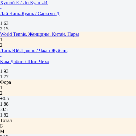
Хунюй Е / Ли Куань-И
-
Лай Чинь-Куань / Сарксян Д
1.63
2.15
World Tennis. Женщины. Китай. Пары
1
2
Линь Юй-Цзюнь / Чжан Жуйэнь
-
Ким Дабин / Шин Чихо
1.93
1.77
Фора
1
2
+0.5
1.88
-0.5
1.82
Тотал
Б
М