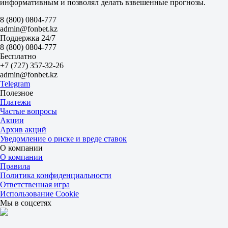
2.60
информативным и позволял делать взвешенные прогнозы.
-1.5
1.78
8 (800) 0804-777
+1.5
admin@fonbet.kz
1.92
Поддержка 24/7
Тотал
8 (800) 0804-777
Б
Бесплатно
М
+7 (727) 357-32-26
29.5
admin@fonbet.kz
1.80
Telegram
1.90
Полезное
Сеты
Платежи
Ф1
Частые вопросы
Ф2
Акции
-1.5
Архив акций
2.20
Уведомление о риске и вреде ставок
1.60
О компании
Сеты
О компании
Б
Правила
М
Политика конфиденциальности
2.5
Ответственная игра
1.60
Использование Cookie
2.20
Мы в соцсетях
World Tennis. Женщины. Сербия
1