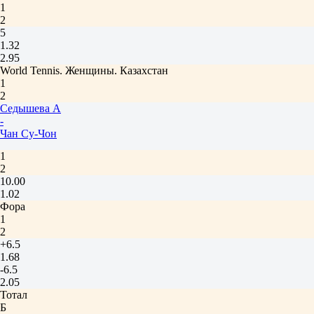
1
2
5
1.32
2.95
World Tennis. Женщины. Казахстан
1
2
Седышева А
-
Чан Су-Чон
1
2
10.00
1.02
Фора
1
2
+6.5
1.68
-6.5
2.05
Тотал
Б