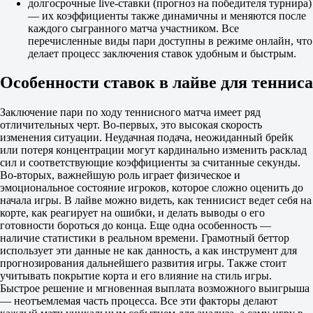
долгосрочные live-ставки (прогноз на победителя турнира)
-1.5
— их коэффициенты также динамичны и меняются после
1.10
каждого сыгранного матча участником. Все
5.50
перечисленные виды пари доступны в режиме онлайн, что
Сеты
делает процесс заключения ставок удобным и быстрым.
Б
М
2.5
Особенности ставок в лайве для тенниса
5.60
1.09
Заключение пари по ходу теннисного матча имеет ряд
Фора
отличительных черт. Во-первых, это высокая скорость
1
изменения ситуации. Неудачная подача, неожиданный брейк
2
или потеря концентрации могут кардинально изменить расклад
Имаи Ш
сил и соответствующие коэффициенты за считанные секунды.
-
Во-вторых, важнейшую роль играет физическое и
Бранд Дан
эмоциональное состояние игроков, которое сложно оценить до
начала игры. В лайве можно видеть, как теннисист ведет себя на
Фора
корте, как реагирует на ошибки, и делать выводы о его
1
готовности бороться до конца. Еще одна особенность —
2
наличие статистики в реальном времени. Грамотный беттор
-7.5
использует эти данные не как данность, а как инструмент для
1.55
прогнозирования дальнейшего развития игры. Также стоит
+7.5
учитывать покрытие корта и его влияние на стиль игры.
2.25
Быстрое решение и мгновенная выплата возможного выигрыша
Тотал
— неотъемлемая часть процесса. Все эти факторы делают
Б