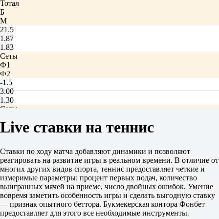
Тотал
Б
М
21.5
1.87
1.83
Сеты
Ф1
Ф2
-1.5
3.00
1.30
Сеты
Б
Live ставки на теннис
М
2.5
2.30
Ставки по ходу матча добавляют динамики и позволяют
1.55
реагировать на развитие игры в реальном времени. В отличие от
Макк П
многих других видов спорта, теннис предоставляет четкие и
-
измеримые параметры: процент первых подач, количество
Хипфль Н
выигранных мячей на приеме, число двойных ошибок. Умение
1.20
вовремя заметить особенность игры и сделать выгодную ставку
3.85
— признак опытного беттора. Букмекерская контора Фонбет
Фора
предоставляет для этого все необходимые инструменты.