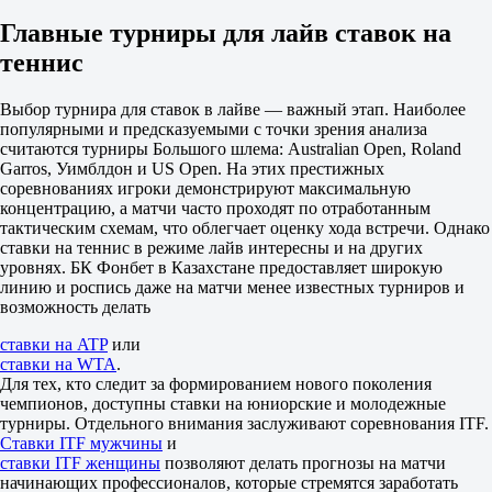
1
2
Главные турниры для лайв ставок на
-5.5
теннис
1.90
+5.5
1.80
Выбор турнира для ставок в лайве — важный этап. Наиболее
Тотал
популярными и предсказуемыми с точки зрения анализа
Б
считаются турниры Большого шлема: Australian Open, Roland
М
Garros, Уимблдон и US Open. На этих престижных
19.5
соревнованиях игроки демонстрируют максимальную
1.80
концентрацию, а матчи часто проходят по отработанным
1.90
тактическим схемам, что облегчает оценку хода встречи. Однако
Сеты
ставки на теннис в режиме лайв интересны и на других
Ф1
уровнях. БК Фонбет в Казахстане предоставляет широкую
Ф2
линию и роспись даже на матчи менее известных турниров и
-1.5
возможность делать
1.48
2.45
ставки на ATP
или
Сеты
ставки на WTA
.
Б
Для тех, кто следит за формированием нового поколения
М
чемпионов, доступны ставки на юниорские и молодежные
2.5
турниры. Отдельного внимания заслуживают соревнования ITF.
2.90
Ставки ITF мужчины
и
1.33
ставки ITF женщины
позволяют делать прогнозы на матчи
World Tennis. Мужчины. Казахстан
начинающих профессионалов, которые стремятся заработать