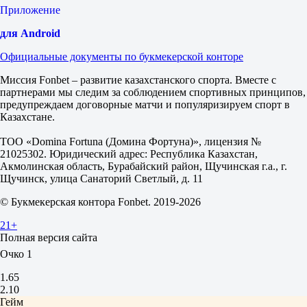
1.47
Приложение
Сеты
Б
для Android
М
2.5
Официальные документы по букмекерской конторе
2.35
1.53
Миссия Fonbet – развитие казахстанского спорта. Вместе с
Очко
партнерами мы следим за соблюдением спортивных принципов,
1
предупреждаем договорные матчи и популяризируем спорт в
2
Казахстане.
1-й сет
Дорофеева-Рыбас Ф
ТОО «Domina Fortuna (Домина Фортуна)», лицензия №
-
21025302. Юридический адрес: Республика Казахстан,
Ван Зонневельд Ш
Акмолинская область, Бурабайский район, Щучинская г.а., г.
Щучинск, улица Санаторий Светлый, д. 11
Очко
1
© Букмекерская контора Fonbet. 2019-2026
2
21+
Гейм 4
Полная версия сайта
Очко 1
1.65
2.10
Гейм