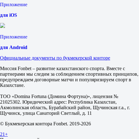
Приложение
для iOS
Приложение
для Android
Официальные документы по букмекерской конторе
Миссия Fonbet – развитие казахстанского спорта. Вместе с
партнерами мы следим за соблюдением спортивных принципов,
предупреждаем договорные матчи и популяризируем спорт в
Казахстане.
ТОО «Domina Fortuna (Домина Фортуна)», лицензия №
21025302. Юридический адрес: Республика Казахстан,
Акмолинская область, Бурабайский район, Щучинская г.а., г.
Щучинск, улица Санаторий Светлый, д. 11
© Букмекерская контора Fonbet. 2019-2026
21+