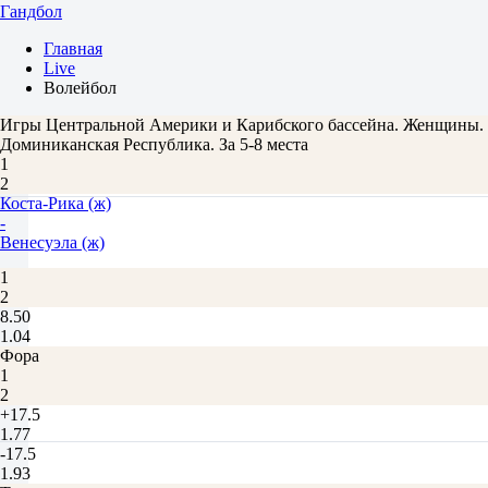
Гандбол
Главная
Live
Волейбол
Игры Центральной Америки и Карибского бассейна. Женщины.
Доминиканская Республика. За 5-8 места
1
2
Коста-Рика (ж)
-
Венесуэла (ж)
1
2
8.50
1.04
Фора
1
2
+17.5
1.77
-17.5
1.93