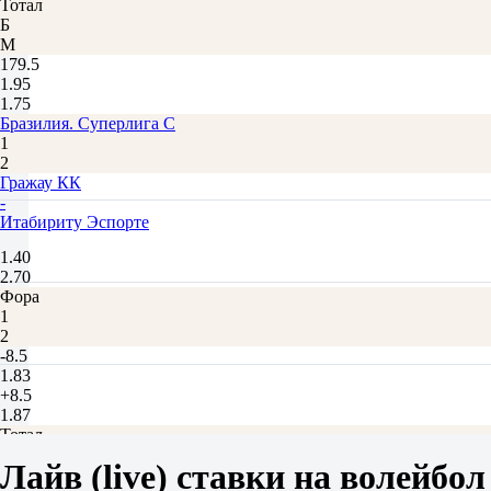
Тотал
Б
М
179.5
1.95
1.75
Бразилия. Суперлига С
1
2
Гражау КК
-
Итабириту Эспорте
1.40
2.70
Фора
1
2
-8.5
1.83
+8.5
1.87
Тотал
Б
Лайв (live) ставки на волейбол
М