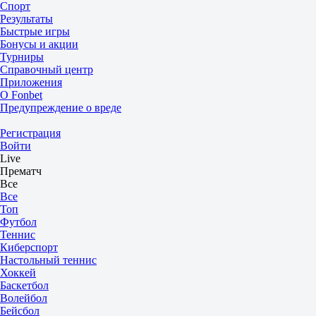
Спорт
Результаты
Быстрые игры
Бонусы и акции
Турниры
Справочный центр
Приложения
О Fonbet
Предупреждение о вреде
Регистрация
Войти
Live
Прематч
Все
Все
Топ
Футбол
Теннис
Киберспорт
Настольный теннис
Хоккей
Баскетбол
Волейбол
Бейсбол