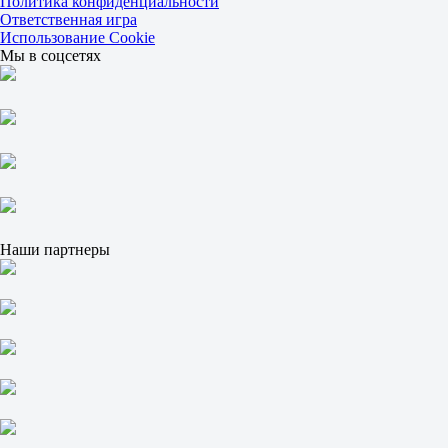
Политика конфиденциальности
1.31
Ответственная игра
Фора
Использование Cookie
1
Мы в соцсетях
2
+1.5
1.65
-1.5
2.10
Тотал
Б
М
11.5
1.77
1.93
Наши партнеры
с ОТ и булл.
1
2.40
2
1.50
2x2. MNHL B 3x5
1
Х
2
Тяжелые молоты
-