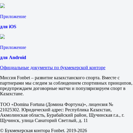
Стальные топоры
6:43
3.05
Приложение
6.10
1.60
для iOS
1X
12
X2
2.05
Приложение
1.06
1.28
для Android
Фора
Официальные документы по букмекерской конторе
1
2
Миссия Fonbet – развитие казахстанского спорта. Вместе с
+1.5
партнерами мы следим за соблюдением спортивных принципов,
1.63
предупреждаем договорные матчи и популяризируем спорт в
-1.5
Казахстане.
2.13
Тотал
ТОО «Domina Fortuna (Домина Фортуна)», лицензия №
Б
21025302. Юридический адрес: Республика Казахстан,
М
Акмолинская область, Бурабайский район, Щучинская г.а., г.
12.5
Щучинск, улица Санаторий Светлый, д. 11
2.00
1.72
© Букмекерская контора Fonbet. 2019-2026
с ОТ и булл.