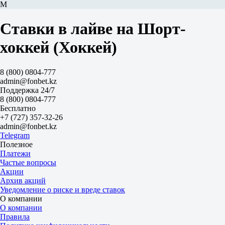
М
12.5
2.15
​​Ставки в лайве на Шорт-
1.62
с ОТ и булл.
хоккей (Хоккей)
1
1.43
2
8 (800) 0804-777
2.65
admin@fonbet.kz
2x2. MNHL 3x5
Поддержка 24/7
1
8 (800) 0804-777
Х
Бесплатно
2
+7 (727) 357-32-26
Гладиаторы
admin@fonbet.kz
-
Telegram
Драконы
Полезное
4:53
Платежи
2.90
Частые вопросы
6.50
Акции
1.63
Архив акций
1X
Уведомление о риске и вреде ставок
12
О компании
X2
О компании
2.00
Правила
1.04