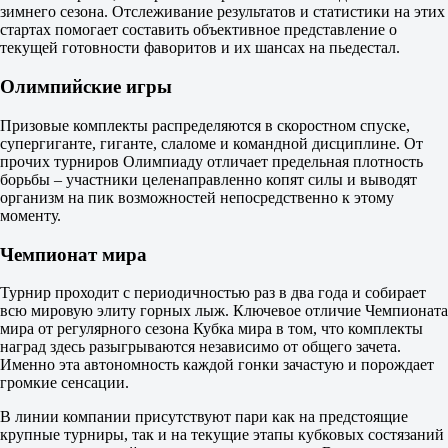
зимнего сезона. Отслеживание результатов и статистики на этих
стартах помогает составить объективное представление о
текущей готовности фаворитов и их шансах на пьедестал.
Олимпийские игры
Призовые комплекты распределяются в скоростном спуске,
супергиганте, гиганте, слаломе и командной дисциплине. От
прочих турниров Олимпиаду отличает предельная плотность
борьбы – участники целенаправленно копят силы и выводят
организм на пик возможностей непосредственно к этому
моменту.
Чемпионат мира
Турнир проходит с периодичностью раз в два года и собирает
всю мировую элиту горных лыж. Ключевое отличие Чемпионата
мира от регулярного сезона Кубка мира в том, что комплекты
наград здесь разыгрываются независимо от общего зачета.
Именно эта автономность каждой гонки зачастую и порождает
громкие сенсации.
В линии компании присутствуют пари как на предстоящие
крупные турниры, так и на текущие этапы кубковых состязаний