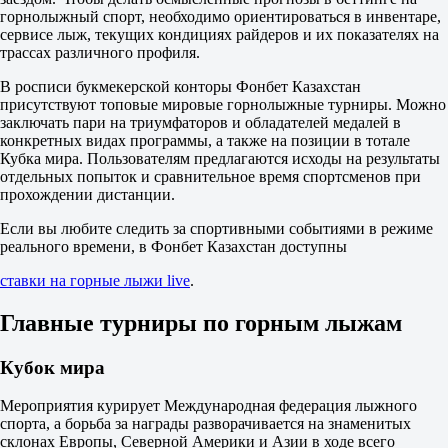
горнолыжный спорт, необходимо ориентироваться в инвентаре,
сервисе лыж, текущих кондициях райдеров и их показателях на
трассах различного профиля.
В росписи букмекерской конторы Фонбет Казахстан
присутствуют топовые мировые горнолыжные турниры. Можно
заключать пари на триумфаторов и обладателей медалей в
конкретных видах программы, а также на позиции в тотале
Кубка мира. Пользователям предлагаются исходы на результаты
отдельных попыток и сравнительное время спортсменов при
прохождении дистанции.
Если вы любите следить за спортивными событиями в режиме
реального времени, в Фонбет Казахстан доступны
ставки на горные лыжи live
.
Главные турниры по горным лыжам
Кубок мира
Мероприятия курирует Международная федерация лыжного
спорта, а борьба за награды разворачивается на знаменитых
склонах Европы, Северной Америки и Азии в ходе всего