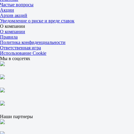
Частые вопросы
Акции
Архив акций
Уведомление о риске и вреде ставок
О компании
О компании
Правила
Политика конфиденциальности
Ответственная игра
Использование Cookie
Мы в соцсетях
Наши партнеры