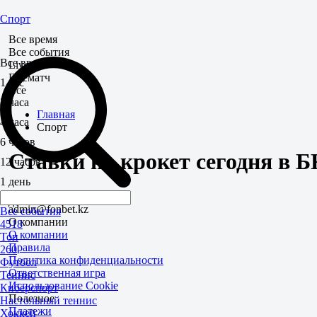
Спорт
Быстрые игры
Все время
Приложения
Все события
Результаты
Все время
Live
Правила
Прематч
Спорт
1 час
Все
Быстрые игры
2 часа
Приложения
Главная
Результаты
4 часа
Спорт
Правила
6 часов
...
Ставки на крокет сегодня в 
12 часов
Промо
1 день
Справка
8 (800) 0804-777
2 дня
admin@fonbet.kz
Все события
О компании
4518
О компании
Топ
Войти
Правила
260
Регистрация
Политика конфиденциальности
Футбол
Ответственная игра
Теннис
Использование Cookie
Киберспорт
Полезное
Настольный теннис
Платежи
Хоккей