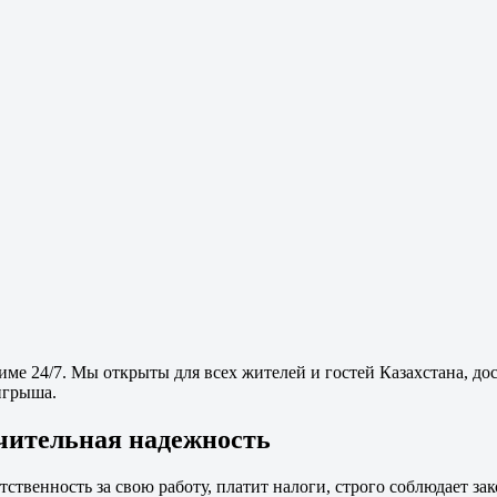
име 24/7. Мы открыты для всех жителей и гостей Казахстана, дос
игрыша.
чительная надежность
тственность за свою работу, платит налоги, строго соблюдает 