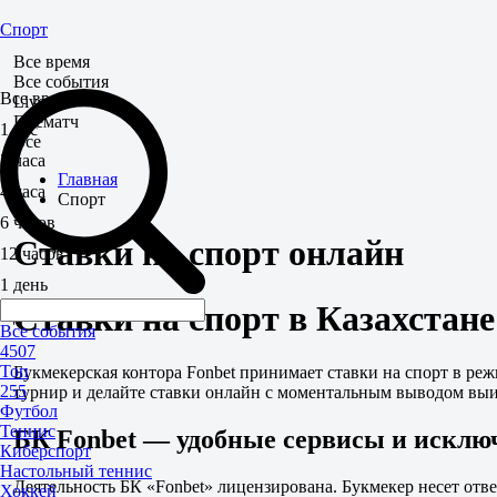
Спорт
Быстрые игры
Все время
Приложения
Все события
Результаты
Все время
Live
Правила
Прематч
Спорт
1 час
Все
Быстрые игры
2 часа
Приложения
Главная
Результаты
4 часа
Спорт
Правила
6 часов
...
Ставки на спорт онлайн
12 часов
Промо
1 день
Справка
Ставки на спорт в Казахстане
2 дня
Все события
4507
Топ
Букмекерская контора Fonbet принимает ставки на спорт в реж
Войти
255
турнир и делайте ставки онлайн с моментальным выводом вы
Регистрация
Футбол
Теннис
БК Fonbet — удобные сервисы и исклю
Киберспорт
Настольный теннис
Деятельность БК «Fonbet» лицензирована. Букмекер несет отве
Хоккей