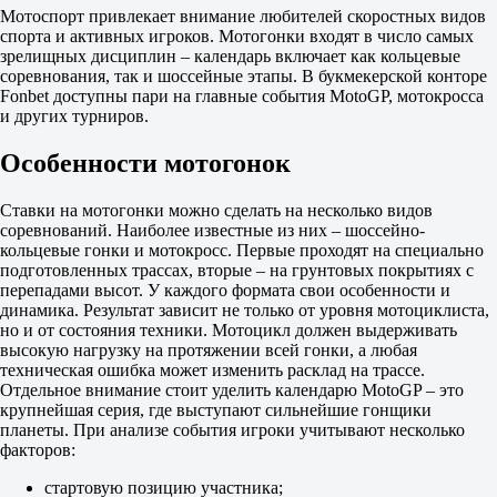
Мотоспорт привлекает внимание любителей скоростных видов
спорта и активных игроков. Мотогонки входят в число самых
зрелищных дисциплин – календарь включает как кольцевые
соревнования, так и шоссейные этапы. В букмекерской конторе
Fonbet доступны пари на главные события MotoGP, мотокросса
и других турниров.
Особенности мотогонок
Ставки на мотогонки можно сделать на несколько видов
соревнований. Наиболее известные из них – шоссейно-
кольцевые гонки и мотокросс. Первые проходят на специально
подготовленных трассах, вторые – на грунтовых покрытиях с
перепадами высот. У каждого формата свои особенности и
динамика. Результат зависит не только от уровня мотоциклиста,
но и от состояния техники. Мотоцикл должен выдерживать
высокую нагрузку на протяжении всей гонки, а любая
техническая ошибка может изменить расклад на трассе.
Отдельное внимание стоит уделить календарю MotoGP – это
крупнейшая серия, где выступают сильнейшие гонщики
планеты. При анализе события игроки учитывают несколько
факторов:
стартовую позицию участника;