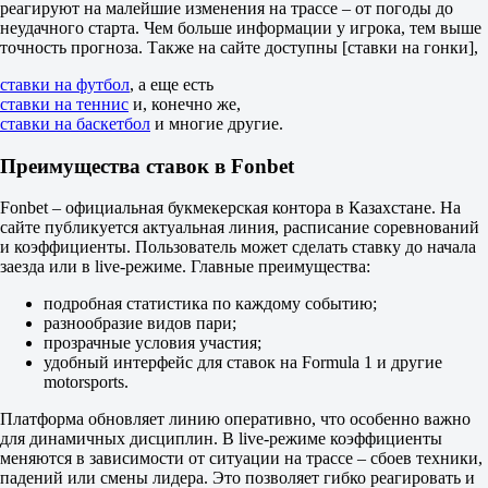
реагируют на малейшие изменения на трассе – от погоды до
неудачного старта. Чем больше информации у игрока, тем выше
точность прогноза. Также на сайте доступны [ставки на гонки],
ставки на футбол
, а еще есть
ставки на теннис
и, конечно же,
ставки на баскетбол
и многие другие.
Преимущества ставок в Fonbet
Fonbet – официальная букмекерская контора в Казахстане. На
сайте публикуется актуальная линия, расписание соревнований
и коэффициенты. Пользователь может сделать ставку до начала
заезда или в live-режиме. Главные преимущества:
подробная статистика по каждому событию;
разнообразие видов пари;
прозрачные условия участия;
удобный интерфейс для ставок на Formula 1 и другие
motorsports.
Платформа обновляет линию оперативно, что особенно важно
для динамичных дисциплин. В live-режиме коэффициенты
меняются в зависимости от ситуации на трассе – сбоев техники,
падений или смены лидера. Это позволяет гибко реагировать и