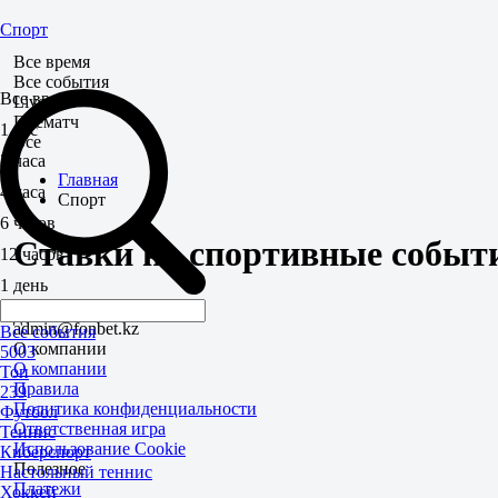
Спорт
Быстрые игры
Все время
Приложения
Все события
Результаты
Все время
Live
Правила
Прематч
Спорт
1 час
Все
Быстрые игры
2 часа
Приложения
Главная
Результаты
4 часа
Спорт
Правила
6 часов
...
Ставки на спортивные событ
12 часов
Промо
1 день
Справка
8 (800) 0804-777
2 дня
admin@fonbet.kz
Все события
О компании
5003
О компании
Топ
Войти
Правила
239
Регистрация
Политика конфиденциальности
Футбол
Ответственная игра
Теннис
Использование Cookie
Киберспорт
Полезное
Настольный теннис
Платежи
Хоккей