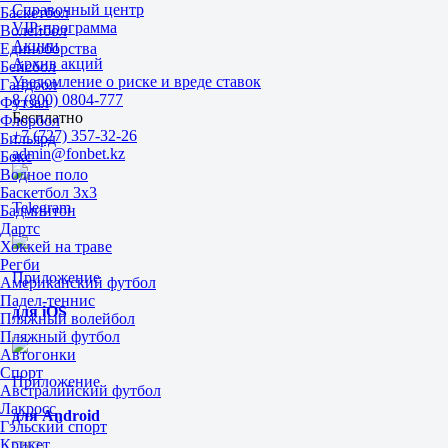
Справочный центр
Баскетбол
VIP-программа
Волейбол
Акции
Единоборства
Архив акций
Бейсбол
Уведомление о риске и вреде ставок
Гандбол
8 (800) 0804-777
Футзал
Бесплатно
Флорбол
+7 (727) 357-32-26
Бильярд
admin@fonbet.kz
Бокс
Водное поло
Баскетбол 3x3
Telegram
Бадминтон
Дартс
Хоккей на траве
Регби
Приложение
Американский футбол
Падел-теннис
для iOS
Пляжный волейбол
Пляжный футбол
Автогонки
Спорт
Приложение
Австралийский футбол
Лакросс
для Android
Гэльский спорт
Крикет