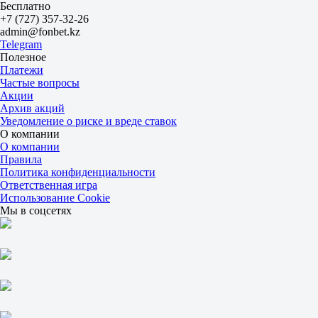
Бесплатно
М
+7 (727) 357-32-26
4.5
admin@fonbet.kz
1.70
Telegram
2.02
Полезное
ИТ 2
Платежи
Б
Частые вопросы
М
Акции
3.5
Архив акций
1.68
Уведомление о риске и вреде ставок
2.05
О компании
Йомиури Джайнтс (р)
О компании
-
Правила
Йокогама БэйСтарз (р)
Политика конфиденциальности
Сегодня в 11:00
Ответственная игра
1.85
Использование Cookie
-
Мы в соцсетях
1.85
Фора
1
2
+1
1.65
-1
2.10
Тотал