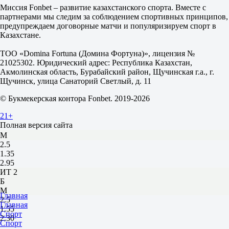
1
Миссия Fonbet – развитие казахстанского спорта. Вместе с
2
партнерами мы следим за соблюдением спортивных принципов,
-1
предупреждаем договорные матчи и популяризируем спорт в
1.90
Казахстане.
+1
1.80
ТОО «Domina Fortuna (Домина Фортуна)», лицензия №
Тотал
21025302. Юридический адрес: Республика Казахстан,
Б
Акмолинская область, Бурабайский район, Щучинская г.а., г.
М
Щучинск, улица Санаторий Светлый, д. 11
7.5
© Букмекерская контора Fonbet. 2019-2026
1.87
1.83
21+
ИТ 1
Полная версия сайта
Б
М
2.5
1.35
2.95
ИТ 2
Б
М
Главная
2.5
Главная
1.55
Спорт
2.30
Спорт