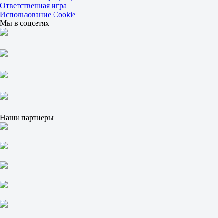
Ответственная игра
Использование Cookie
Мы в соцсетях
Наши партнеры