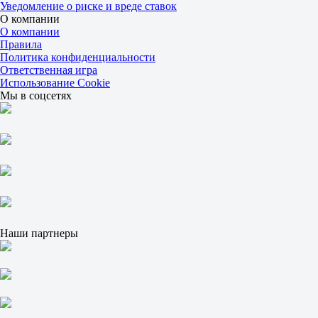
1
Уведомление о риске и вреде ставок
1.90
О компании
2
О компании
1.90
Правила
Оэйраш
Политика конфиденциальности
-
Ответственная игра
Лиссабон Кэпиталс
Использование Cookie
Завтра в 14:00
Мы в соцсетях
1.43
2.65
Жеребьевка
1
1.90
2
1.90
Пенджаб Амадора
-
Горха XI
Завтра в 18:00
Наши партнеры
1.62
2.15
Жеребьевка
1
1.90
2