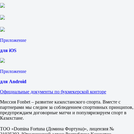
1.90
Шри-Ланка. Премьер-лига
1
2
Джафна Кингс
-
Галле Галлантс
Сегодня в 17:00
Приложение
1.90
1.80
для iOS
Жеребьевка
1
1.90
Приложение
2
1.90
для Android
Кувейт. Керала Премьер-лига
1
Официальные документы по букмекерской конторе
2
Рамброс Касарагод
Миссия Fonbet – развитие казахстанского спорта. Вместе с
-
партнерами мы следим за соблюдением спортивных принципов,
Идукки Феникс
предупреждаем договорные матчи и популяризируем спорт в
Сегодня в 20:30
Казахстане.
2.20
1.60
ТОО «Domina Fortuna (Домина Фортуна)», лицензия №