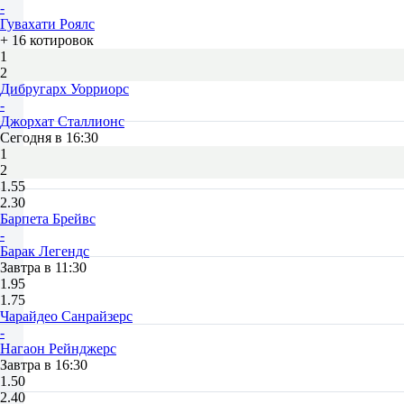
-
Гувахати Роялс
+ 16 котировок
1
2
Дибругарх Уорриорс
-
Джорхат Сталлионс
Сегодня в 16:30
1
2
1.55
2.30
Барпета Брейвс
-
Барак Легендс
Завтра в 11:30
1.95
1.75
Чарайдео Санрайзерс
-
Нагаон Рейнджерс
Завтра в 16:30
1.50
2.40