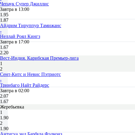
Чепаук Супер Джиллис
Завтра в 13:00
1.95
1.87
Айдрим Тируппур Тамижанс
-
Неллай Роял Кингз
Завтра в 17:00
1.67
2.20
Вест-Индия. Карибская Премьер-лига
1
2
Сент-Китс и Невис Пэтриотс
-
Тринбаго Найт Райдерс
Завтра в 02:00
2.07
1.67
Жеребьевка
1
1.90
2
1.90
Антигуа энд Барбуда Фэлконз