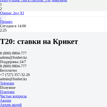
Португалия. Лига Гриззли. 2-й дивизион
1
2
Оэирас 2нд XI
-
Прэшес
Сегодня в 14:00
2.25
1.58
Бразерз XI Португалия
T20: ставки на Крикет
-
Тайгэ Страйкерс
Сегодня в 18:00
8 (800) 0804-777
1.12
admin@fonbet.kz
5.30
Поддержка 24/7
Португалия. Лига Гриззли. 1-й дивизион
8 (800) 0804-777
1
Бесплатно
2
+7 (727) 357-32-26
Уэревулвс
admin@fonbet.kz
-
Telegram
Лиссабон Супер Джайнтс
Полезное
Завтра в 10:00
Платежи
1.80
Частые вопросы
1.90
Акции
Жеребьевка
Архив акций