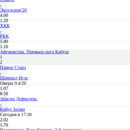
-
Экселсиор'20
4.00
1.20
ХКК
-
РКК
5.80
1.10
Афганистан. Премьер-лига Кабула
1
2
Памир Старз
-
Шамшад Иглс
Оверы 9.4/20
1.07
8.50
Абасин Дефендерс
-
Кабул Залми
Сегодня в 17:30
2.02
1.70