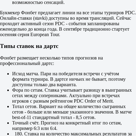
возможностью сенсаций.
Букмекер Фонбет предлагает линии на все этапы турниров PDC.
Онлайн-ставки (stavki) доступны во время трансляций. Сейчас
проходит активный сезон PDC - события запланированы
еженедельно до конца года. В сентябре традиционно стартует
осенняя серия European Tour.
Типы ставок на дартс
Фонбет размещает несколько типов прогнозов на
профессиональный дартс:
Исход матча. Пари на победителя встречи с учётом
формата турнира. В дартсе ничьих не бывает, поэтому
доступны только два варианта.
Фора по сетам. Ставка учитывает разницу в выигранных
сетах между соперниками. Актуально при встречах
игроков с разным рейтингом PDC Order of Merit.
Тотал сетов. Вариант на общее количество сыгранных
сетов - больше или меньше указанного значения. В матче
best-of-11 стандартный тотал - 8,5 сетов.
Точный счёт. Прогноз на конкретный итог по сетам,
например 6:3 или 6:4.
Ставка на количество максимальных результатов за