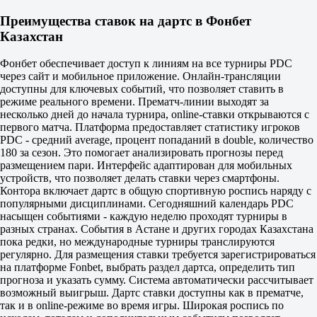
Преимущества ставок на дартс в Фонбет
Казахстан
Фонбет обеспечивает доступ к линиям на все турниры PDC
через сайт и мобильное приложение. Онлайн-трансляции
доступны для ключевых событий, что позволяет ставить в
режиме реального времени. Прематч-линии выходят за
несколько дней до начала турнира, online-ставки открываются с
первого матча. Платформа предоставляет статистику игроков
PDC - средний average, процент попаданий в double, количество
180 за сезон. Это помогает анализировать прогнозы перед
размещением пари. Интерфейс адаптирован для мобильных
устройств, что позволяет делать ставки через смартфоны.
Контора включает дартс в общую спортивную роспись наряду с
популярными дисциплинами. Сегодняшний календарь PDC
насыщен событиями - каждую неделю проходят турниры в
разных странах. События в Астане и других городах Казахстана
пока редки, но международные турниры транслируются
регулярно. Для размещения ставки требуется зарегистрироваться
на платформе Fonbet, выбрать раздел дартса, определить тип
прогноза и указать сумму. Система автоматически рассчитывает
возможный выигрыш. Дартс ставки доступны как в прематче,
так и в online-режиме во время игры. Широкая роспись по