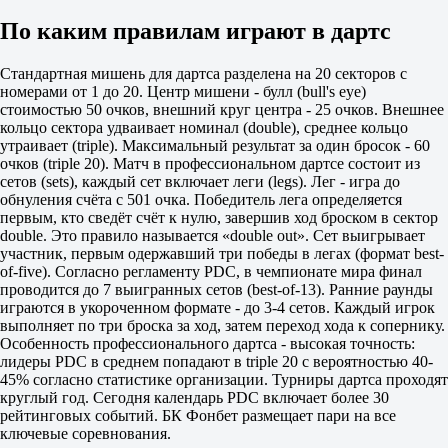
По каким правилам играют в дартс
Стандартная мишень для дартса разделена на 20 секторов с
номерами от 1 до 20. Центр мишени - булл (bull's eye)
стоимостью 50 очков, внешний круг центра - 25 очков. Внешнее
кольцо сектора удваивает номинал (double), среднее кольцо
утраивает (triple). Максимальный результат за один бросок - 60
очков (triple 20). Матч в профессиональном дартсе состоит из
сетов (sets), каждый сет включает леги (legs). Лег - игра до
обнуления счёта с 501 очка. Победитель лега определяется
первым, кто сведёт счёт к нулю, завершив ход броском в сектор
double. Это правило называется «double out». Сет выигрывает
участник, первым одержавший три победы в легах (формат best-
of-five). Согласно регламенту PDC, в чемпионате мира финал
проводится до 7 выигранных сетов (best-of-13). Ранние раунды
играются в укороченном формате - до 3-4 сетов. Каждый игрок
выполняет по три броска за ход, затем переход хода к сопернику.
Особенность профессионального дартса - высокая точность:
лидеры PDC в среднем попадают в triple 20 с вероятностью 40-
45% согласно статистике организации. Турниры дартса проходят
круглый год. Сегодня календарь PDC включает более 30
рейтинговых событий. БК Фонбет размещает пари на все
ключевые соревнования.