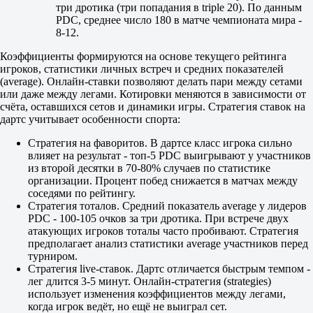
три дротика (три попадания в triple 20). По данным
PDC, среднее число 180 в матче чемпионата мира -
8-12.
Коэффициенты формируются на основе текущего рейтинга
игроков, статистики личных встреч и средних показателей
(average). Онлайн-ставки позволяют делать пари между сетами
или даже между легами. Котировки меняются в зависимости от
счёта, оставшихся сетов и динамики игры. Стратегия ставок на
дартс учитывает особенности спорта:
Стратегия на фаворитов. В дартсе класс игрока сильно
влияет на результат - топ-5 PDC выигрывают у участников
из второй десятки в 70-80% случаев по статистике
организации. Процент побед снижается в матчах между
соседями по рейтингу.
Стратегия тоталов. Средний показатель average у лидеров
PDC - 100-105 очков за три дротика. При встрече двух
атакующих игроков тоталы часто пробивают. Стратегия
предполагает анализ статистики average участников перед
турниром.
Стратегия live-ставок. Дартс отличается быстрым темпом -
лег длится 3-5 минут. Онлайн-стратегия (strategies)
использует изменения коэффициентов между легами,
когда игрок ведёт, но ещё не выиграл сет.