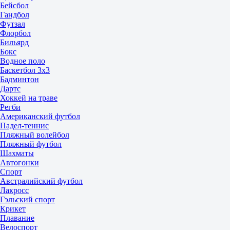
Бейсбол
Гандбол
Футзал
Флорбол
Бильярд
Бокс
Водное поло
Баскетбол 3x3
Бадминтон
Дартс
Хоккей на траве
Регби
Американский футбол
Падел-теннис
Пляжный волейбол
Пляжный футбол
Шахматы
Автогонки
Спорт
Австралийский футбол
Лакросс
Гэльский спорт
Крикет
Плавание
Велоспорт