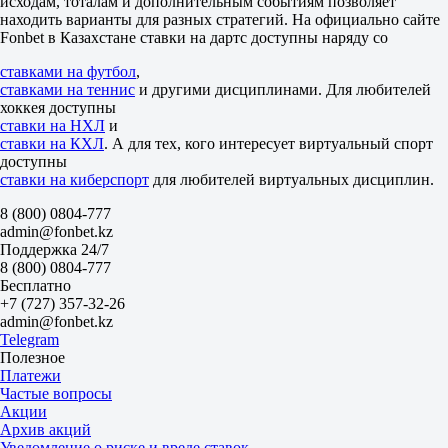
исходам, тоталам и дополнительным событиям позволяет
находить варианты для разных стратегий. На официально сайте
Fonbet в Казахстане ставки на дартс доступны наряду со
ставками на футбол
,
ставками на теннис
и другими дисциплинами. Для любителей
хоккея доступны
ставки на НХЛ
и
ставки на КХЛ
. А для тех, кого интересует виртуальный спорт
доступны
ставки на киберспорт
для любителей виртуальных дисциплин.
8 (800) 0804-777
admin@fonbet.kz
Поддержка 24/7
8 (800) 0804-777
Бесплатно
+7 (727) 357-32-26
admin@fonbet.kz
Telegram
Полезное
Платежи
Частые вопросы
Акции
Архив акций
Уведомление о риске и вреде ставок