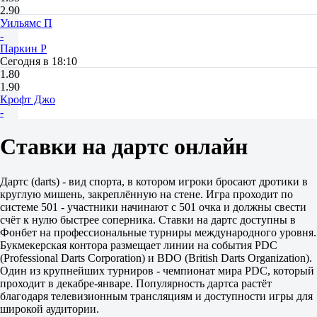
2.90
Уильямс П
-
Паркин Р
Сегодня в 18:10
1.80
1.90
Крофт Джо
-
Коттисс К
Сегодня в 18:30
Ставки на дартс онлайн
2.35
1.52
Ресетар Н
Дартс (darts) - вид спорта, в котором игроки бросают дротики в
-
круглую мишень, закреплённую на стене. Игра проходит по
Уитлок М
системе 501 - участники начинают с 501 очка и должны свести
Сегодня в 18:50
счёт к нулю быстрее соперника. Ставки на дартс доступны в
2.07
Фонбет на профессиональные турниры международного уровня.
1.67
Букмекерская контора размещает линии на события PDC
(Professional Darts Corporation) и BDO (British Darts Organization).
Один из крупнейших турниров - чемпионат мира PDC, который
проходит в декабре-январе. Популярность дартса растёт
благодаря телевизионным трансляциям и доступности игры для
широкой аудитории.