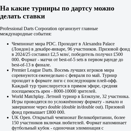
На какие турниры по дартсу можно
делать ставки
Professional Darts Corporation организует главные
международные события:
Чемпионат мира PDC. Проходит в Alexandra Palace
(Лондон) в декабре-январе, 96 участников. Призовой фонд
в 2024/25 составил £2,5 млн/, победитель получил £500
000. Формат - матчи от best-of-5 sets в первом раунде до
best-of-13 в финале.
Premier League Darts. Восемь лучших игроков мира
соревнуются еженедельно с февраля по май. Турнир
проходит в формате лиги с последующим плей-офф.
Каждый тур транслируется в прямом эфире, средняя
посещаемость арен - 8000-10000 зрителей.
World Matchplay. Летний турнир в Блэкпуле, 32 участника.
Игры проводятся по усложнённому формату - начало и
завершение через double (double in/double out). Призовой
фонд превышает £800 000.
UK Open. Открытый чемпионат Великобритании, более
150 участников включая любителей. Формат напоминает
футбольный кубок - одиночная элиминация с