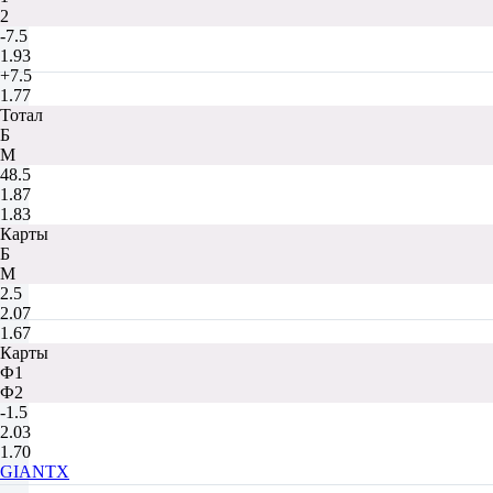
2
-7.5
1.93
+7.5
1.77
Тотал
Б
М
48.5
1.87
1.83
Карты
Б
М
2.5
2.07
1.67
Карты
Ф1
Ф2
-1.5
2.03
1.70
GIANTX
-