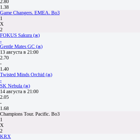
2.80
1.38
Game Changers. EMEA. Bo3
1
Х
2
FOKUS Sakura (ж)
-
Gentle Mates GC (ж)
13 августа в 21:00
2.70
-
1.40
Twisted Minds Orchid (ж)
-
SK Nebula (ж)
14 августа в 21:00
2.05
-
1.68
Champions Tour. Pacific. Bo3
1
Х
2
KRX