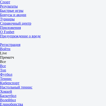
Спорт
Результаты
Быстрые игры
Бонусы и акции
Турниры
Справочный центр
Приложения
О Fonbet
Предупреждение о вреде
Регистрация
Войти
Live
Прематч
Все
Все
Топ
Футбол
Теннис
Киберспорт
Настольный теннис
Хоккей
Баскетбол
Волейбол
Единоборства