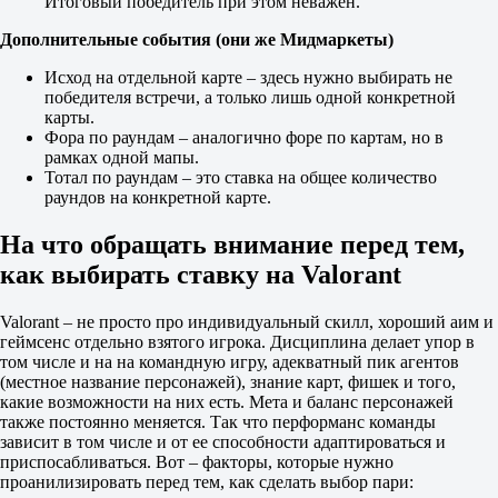
Итоговый победитель при этом неважен.
1.83
Карты
Дополнительные события (они же Мидмаркеты)
Б
М
Исход на отдельной карте – здесь нужно выбирать не
2.5
победителя встречи, а только лишь одной конкретной
1.85
карты.
1.85
Фора по раундам – аналогично форе по картам, но в
Карты
рамках одной мапы.
Ф1
Тотал по раундам – это ставка на общее количество
Ф2
раундов на конкретной карте.
-1.5
3.20
На что обращать внимание перед тем,
1.30
Enterprise Esports
как выбирать ставку на Valorant
-
Fire Flux Esports
Valorant – не просто про индивидуальный скилл, хороший аим и
15 августа в 21:00
геймсенс отдельно взятого игрока. Дисциплина делает упор в
1.60
том числе и на на командную игру, адекватный пик агентов
-
(местное название персонажей), знание карт, фишек и того,
2.25
какие возможности на них есть. Мета и баланс персонажей
Фора
также постоянно меняется. Так что перформанс команды
1
зависит в том числе и от ее способности адаптироваться и
2
приспосабливаться. Вот – факторы, которые нужно
-3.5
проанилизировать перед тем, как сделать выбор пари:
1.85