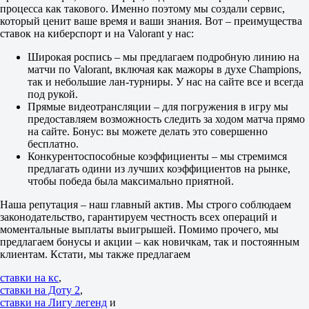
-
процесса как такового. Именно поэтому мы создали сервис,
BESTIA
который ценит ваше время и ваши знания. Вот – преимущества
14 августа в 00:00
ставок на киберспорт и на Valorant у нас:
1.60
-
Широкая роспись – мы предлагаем подробную линию на
2.25
матчи по Valorant, включая как мажоры в духе Champions,
Фора
так и небольшие лан-турниры. У нас на сайте все и всегда
1
под рукой.
2
Прямые видеотрансляции – для погружения в игру мы
-3.5
предоставляем возможность следить за ходом матча прямо
1.87
на сайте. Бонус: вы можете делать это совершенно
+3.5
бесплатно.
1.83
Конкурентоспособные коэффициенты – мы стремимся
Тотал
предлагать одини из лучших коэффициентов на рынке,
Б
чтобы победа была максимально приятной.
М
51.5
Наша репутация – наш главный актив. Мы строго соблюдаем
1.83
законодательство, гарантируем честность всех операций и
1.87
моментальные выплаты выигрышей. Помимо прочего, мы
Карты
предлагаем бонусы и акции – как новичкам, так и постоянным
Б
клиентам. Кстати, мы также предлагаем
М
ставки на кс
,
2.5
ставки на Доту 2
,
1.87
ставки на Лигу легенд
и
1.83