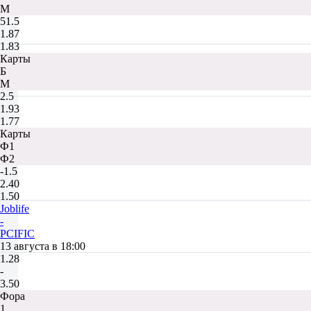
М
51.5
1.87
1.83
Карты
Б
М
2.5
1.93
1.77
Карты
Ф1
Ф2
-1.5
2.40
1.50
Joblife
-
PCIFIC
13 августа в 18:00
1.28
-
3.50
Фора
1