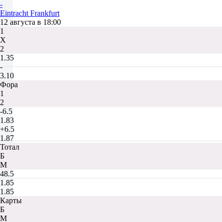
-
Eintracht Frankfurt
12 августа в 18:00
1
Х
2
1.35
-
3.10
Фора
1
2
-6.5
1.83
+6.5
1.87
Тотал
Б
М
48.5
1.85
1.85
Карты
Б
М