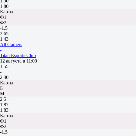
1.90
1.80
Карты
Ф1
Ф2
-1.5
2.65
1.43
All Gamers
-
Titan Esports Club
12 августа в 11:00
1.55
-
2.30
Карты
Б
М
2.5
1.87
1.83
Карты
Ф1
Ф2
-1.5