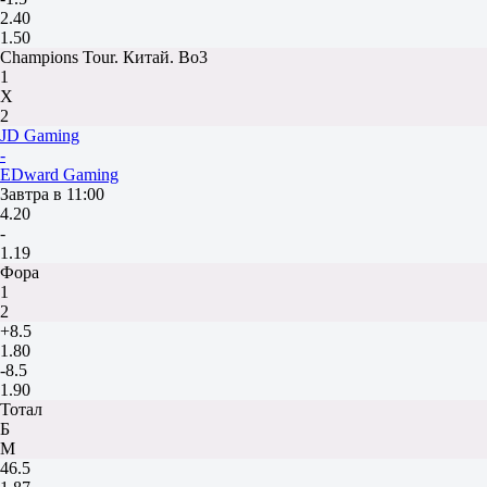
2.40
1.50
Champions Tour. Китай. Bo3
1
Х
2
JD Gaming
-
EDward Gaming
Завтра в 11:00
4.20
-
1.19
Фора
1
2
+8.5
1.80
-8.5
1.90
Тотал
Б
М
46.5