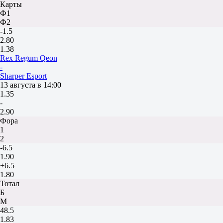
Карты
Ф1
Ф2
-1.5
2.80
1.38
Rex Regum Qeon
-
Sharper Esport
13 августа в 14:00
1.35
-
2.90
Фора
1
2
-6.5
1.90
+6.5
1.80
Тотал
Б
М
48.5
1.83