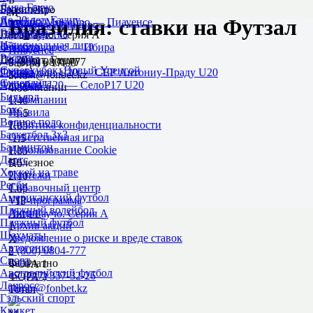
Лига Гаучо
Баскетбол
Бразилейро
М
До 20 лет. Гаушу
Бразилия: ставки на Футзал
Волейбол
Америка Минейро — Пиауенсе
Америка Минейро
Гватемала
Единоборства
Лига Гаучо. Серия А
-
Национальная лига
Бейсбол
Фильтрадорес — Ибира
Пиауенсе
Россия
Гандбол
До 20 лет. Гаушу
8 (800) 0804-777
Завтра в 17:00
Суперкубок. Новый Уренгой
Футзал
Гарибальди U20 — СЕР Антониу-Праду U20
admin@fonbet.kz
5.40
Суперлига
Флорбол
Адесбам U20 — СелоР17 U20
О компании
4.80
Бильярд
О компании
1.40
Бокс
Правила
+1.5
Водное поло
Политика конфиденциальности
1.85
Баскетбол 3x3
Ответственная игра
-1.5
Бадминтон
Использование Cookie
1.85
Дартс
Полезное
5.5
Хоккей на траве
Платежи
2.10
Регби
Справочный центр
1.65
Американский футбол
VIP-программа
+13
Пляжный волейбол
Акции
Лига Гаучо. Серия А
Пляжный футбол
Архив акций
1
Шахматы
Уведомление о риске и вреде ставок
Х
Автогонки
8 (800) 0804-777
2
Спорт
Бесплатно
ФОРА 1
Австралийский футбол
+7 (727) 357-32-26
ФОРА 2
Лакросс
admin@fonbet.kz
Тотал
Гэльский спорт
Б
Крикет