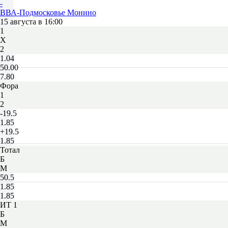
-
ВВА-Подмосковье Монино
15 августа в 16:00
1
Х
2
1.04
50.00
7.80
Фора
1
2
-19.5
1.85
+19.5
1.85
Тотал
Б
М
50.5
1.85
1.85
ИТ 1
Б
М