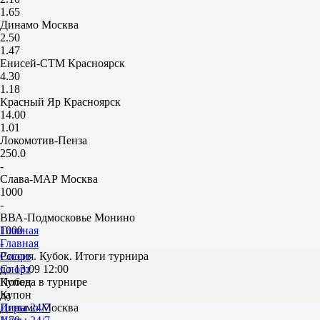
1.65
Динамо Москва
2.50
1.47
Енисей-СТМ Красноярск
4.30
1.18
Красный Яр Красноярск
14.00
1.01
Локомотив-Пенза
250.0
-
Слава-МАР Москва
1000
-
ВВА-Подмосковье Монино
1000
Главная
-
Главная
Россия. Кубок. Итоги турнира
Спорт
до 13.09 12:00
Спорт
Победа в турнире
Купон
да
Купон
Динамо Москва
Игры 24/7