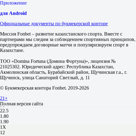
2
Приложение
-8.5
1.85
для Android
+8.5
1.85
Официальные документы по букмекерской конторе
Тотал
Миссия Fonbet – развитие казахстанского спорта. Вместе с
Б
партнерами мы следим за соблюдением спортивных принципов,
М
предупреждаем договорные матчи и популяризируем спорт в
55.5
Казахстане.
1.85
1.85
ТОО «Domina Fortuna (Домина Фортуна)», лицензия №
ИТ 1
21025302. Юридический адрес: Республика Казахстан,
Б
Акмолинская область, Бурабайский район, Щучинская г.а., г.
М
Щучинск, улица Санаторий Светлый, д. 11
31.5
1.82
© Букмекерская контора Fonbet. 2019-2026
1.88
ИТ 2
21+
Б
Полная версия сайта
М
22.5
1.80
1.90
1X
12