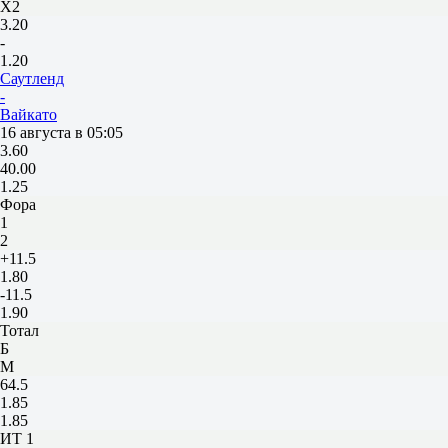
X2
3.20
-
1.20
Саутленд
-
Вайкато
16 августа в 05:05
3.60
40.00
1.25
Фора
1
2
+11.5
1.80
-11.5
1.90
Тотал
Б
М
64.5
1.85
1.85
ИТ 1