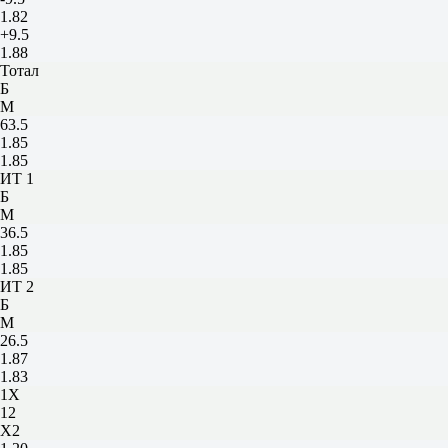
1.82
+9.5
1.88
Тотал
Б
М
63.5
1.85
1.85
ИТ 1
Б
М
36.5
1.85
1.85
ИТ 2
Б
М
26.5
1.87
1.83
1X
12
X2