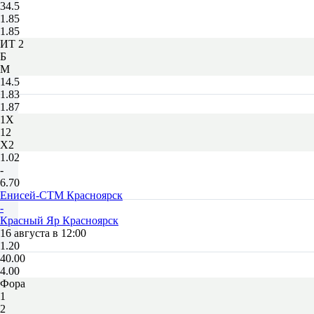
34.5
1.85
1.85
ИТ 2
Б
М
14.5
1.83
1.87
1X
12
X2
1.02
-
6.70
Енисей-СТМ Красноярск
-
Красный Яр Красноярск
16 августа в 12:00
1.20
40.00
4.00
Фора
1
2