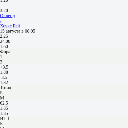
1.20
-
3.20
Окленд
-
Хоукс Бэй
15 августа в 08:05
2.25
24.00
1.60
Фора
1
2
+3.5
1.88
-3.5
1.82
Тотал
Б
М
62.5
1.85
1.85
ИТ 1
Б