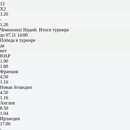
12
X2
3.20
-
1.20
Чемпионат Наций. Итоги турнира
до 07.11 14:00
Победа в турнире
да
нет
ЮАР
1.90
1.80
Франция
4.50
1.16
Новая Зеландия
4.50
1.16
Англия
8.50
1.04
Ирландия
17.00
-