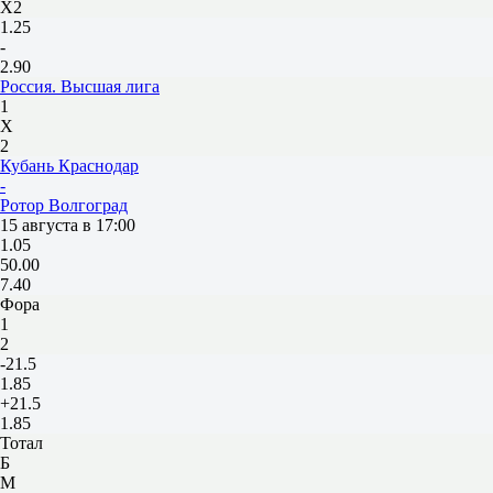
X2
1.25
-
2.90
Россия. Высшая лига
1
Х
2
Кубань Краснодар
-
Ротор Волгоград
15 августа в 17:00
1.05
50.00
7.40
Фора
1
2
-21.5
1.85
+21.5
1.85
Тотал
Б
М