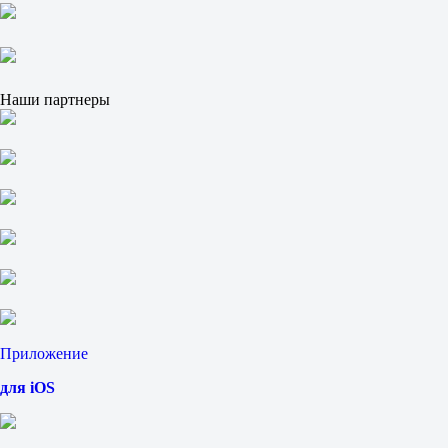
М
40.5
1.80
1.90
ИТ 2
Б
Наши партнеры
М
21.5
1.82
1.88
1X
12
X2
1.01
-
7.10
ЮАР
-
Новая Зеландия
22 августа в 18:00
Приложение
1.30
30.00
для iOS
3.25
Фора
1