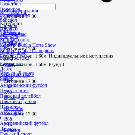
Баскетбол
-
Волейбол
Великобритания
Все события
Единоборства
Сегодня в 17:30
33
Бейсбол
1.38
Категории
Гандбол
2.70
Пиклбол
Футзал
Бельгия
MLP. Даллас
Флорбол
-
Конный спорт
Бильярд
Франция
Конкур. Dublin Horse Show
Бокс
Сегодня в 17:30
Конкур. Global Champions
Водное поло
1.42
League. Лондон. 1.60м. Индивидуальные выступления
Баскетбол 3x3
2.55
Бадминтон
League. Лондон. 1.60м. Раунд 1
США
Дартс
-
Парусный спорт
Хоккей на траве
Нидерланды
SailGP
Регби
Сегодня в 17:30
Американский футбол
1.12
Падел-теннис
5.00
Пляжный волейбол
Ирландия
Пляжный футбол
-
Шахматы
Германия
Автогонки
Сегодня в 17:30
Спорт
1.60
Австралийский футбол
2.15
Лакросс
Бельгия
Гэльский спорт