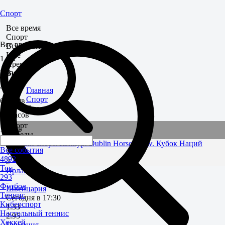
Спорт
Быстрые игры
Все время
Приложения
Спорт
Результаты
Все время
Все события
Правила
Live
Спорт
1 час
Прематч
Быстрые игры
2 часа
Все
Приложения
Результаты
4 часа
Главная
Правила
Спорт
6 часов
...
Спорт
12 часов
Промо
Спорт
1 день
Справка
Победы
2 дня
Конный спорт. Конкур. Dublin Horse Show. Кубок Наций
Все события
1
4892
2
Топ
Ирландия
Войти
293
-
Регистрация
Футбол
Швейцария
Теннис
Сегодня в 17:30
Киберспорт
1.33
Настольный теннис
2.95
Хоккей
Германия