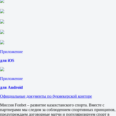
Приложение
для iOS
Приложение
для Android
Официальные документы по букмекерской конторе
Миссия Fonbet – развитие казахстанского спорта. Вместе с
партнерами мы следим за соблюдением спортивных принципов,
предупреждаем договорные матчи и популяризируем спорт в