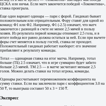
ЦСКА или ничья. Если матч закончится победой «Локомотива»,
ставка проиграла.
Еще один вариант одинара — пари с форой. Гандикап бывает
положительным или отрицательным. Фору ставят для одной из
команд: Ф1 или Ф2. Например, Ф1 (-2.5) означает, что матч
закончится с разницей в счете не менее 2,5 мячей в пользу
хозяев. Из результата первой команды отнимают 2,5 гола, и в
итоге победа все равно должна остаться за ней. Если при вычете
форы счет меняется в пользу гостей, ставка не проходит.
Положительный гандикап работает наоборот: его значение
прибавляют к результату команды.
Тотал — одинарная ставка на итог матча. Например, тотал
больше (ТБ) 2.5 означает, что в игре суммарно будет забито
больше 2,5 мячей. ТМ 2.5 — в матче засчитают меньше 2,5
голов. Можно делать ставки на тотал игрока, команды.
Одинары рассчитывают перемножением коэффициента на
сумму ставки. Если вы заключили пари с коэффициентом 3.0 на
50 ₸, то выигрыш составит 50 х 3 = 150 ₸.
Экспресс