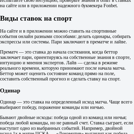
Испытайте свою интуицию, проверьте знания и опыт в ставках
на сайте или в приложении надежного букмекера Fonbet.
Виды ставок на спорт
На сайте и в приложении можно ставить на спортивные
события онлайн разными способами: делать одинары, собирать
экспрессы или системы. Пари заключают в прематче и лайве.
Прематч — это ставка до начала состязания, когда беттор
заключает пари, ориентируясь на собственные знания в спорте,
интуицию и мнения экспертов. Лайв — сделка в режиме
реального времени, которую принимают после начала матча.
Беттор может оценить состояние команд прямо на поле,
составить собственный прогноз и сделать ставку на спорт.
Одинар
Одинар — это ставка на определенный исход матча. Чаще всего
выбирают победу, поражение команды или ничью.
Бывают двойные исходы: победа одной из команд или ничья;
победа любой команды, но не равный счет. Ставка сыграет, если
наступит одно из выбранных событий. Например, двойной
исход 1х в матче ЦСКА — «Локомотив» выглядит как победа