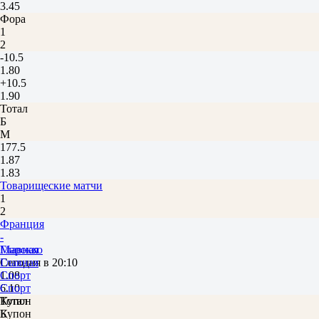
3.45
Фора
1
2
-10.5
1.80
+10.5
1.90
Тотал
Б
М
177.5
1.87
1.83
Товарищеские матчи
1
2
Франция
-
Марокко
Главная
Сегодня в 20:10
Главная
1.08
Спорт
6.10
Спорт
Тотал
Купон
Б
Купон