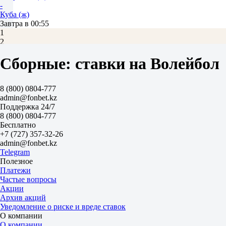
-
Куба (ж)
Завтра в 00:55
1
2
1.20
Сборные: ставки на Волейбол
3.85
-13.5
1.90
+13.5
8 (800) 0804-777
1.80
admin@fonbet.kz
Тотал
Поддержка 24/7
Б
8 (800) 0804-777
М
Бесплатно
172.5
+7 (727) 357-32-26
1.83
admin@fonbet.kz
1.87
Telegram
Доминиканская Республика (ж)
Полезное
-
Платежи
Пуэрто-Рико (ж)
Частые вопросы
Завтра в 02:55
Акции
1.06
Архив акций
6.80
Уведомление о риске и вреде ставок
Фора
О компании
1
О компании