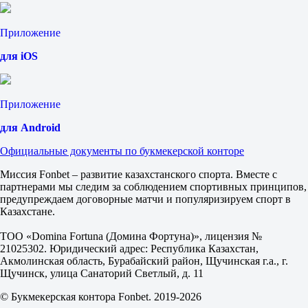
-36.5
1.82
Приложение
Тотал
Б
для iOS
М
113.5
1.82
1.88
Приложение
Коста-Рика (ж)
-
для Android
Венесуэла (ж)
Сегодня в 22:55
Официальные документы по букмекерской конторе
+23.5
1.85
Миссия Fonbet – развитие казахстанского спорта. Вместе с
-23.5
партнерами мы следим за соблюдением спортивных принципов,
1.85
предупреждаем договорные матчи и популяризируем спорт в
Тотал
Казахстане.
Б
М
ТОО «Domina Fortuna (Домина Фортуна)», лицензия №
127.5
21025302. Юридический адрес: Республика Казахстан,
1.85
Акмолинская область, Бурабайский район, Щучинская г.а., г.
1.85
Щучинск, улица Санаторий Светлый, д. 11
Чемпионат Океании. Гуам
Фора
© Букмекерская контора Fonbet. 2019-2026
1