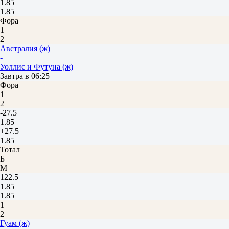
1.85
1.85
Фора
1
2
Австралия (ж)
-
Уоллис и Футуна (ж)
Завтра в 06:25
Фора
1
2
-27.5
1.85
+27.5
1.85
Тотал
Б
М
122.5
1.85
1.85
1
2
Гуам (ж)