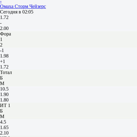
-
Омаха Сторм Чейзерс
Сегодня в 02:05
1.72
-
2.00
Фора
1
2
-1
1.98
+1
1.72
Тотал
Б
М
10.5
1.90
1.80
ИТ 1
Б
М
4.5
1.65
2.10