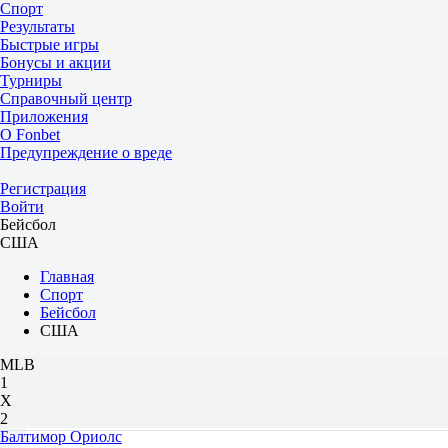
Спорт
Результаты
Быстрые игры
Бонусы и акции
Турниры
Справочный центр
Приложения
О Fonbet
Предупреждение о вреде
Регистрация
Войти
Бейсбол
США
Главная
Спорт
Бейсбол
США
MLB
1
Х
2
Балтимор Ориолс