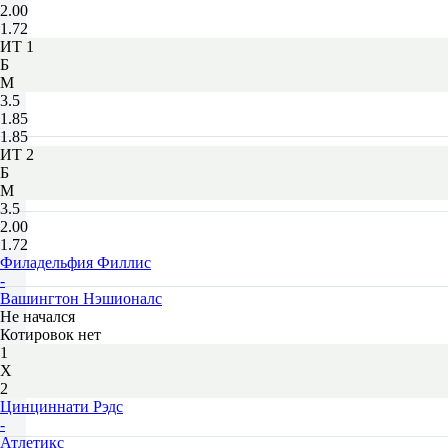
2.00
1.72
ИТ 1
Б
М
3.5
1.85
1.85
ИТ 2
Б
М
3.5
2.00
1.72
Филадельфия Филлис
-
Вашингтон Нэшионалс
Не начался
Котировок нет
1
Х
2
Цинциннати Рэдс
-
Атлетикс