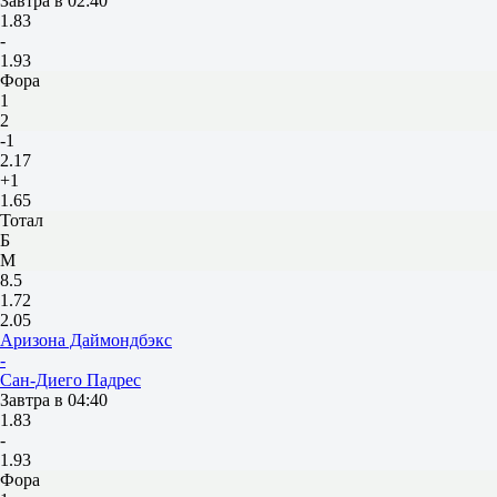
Завтра в 02:40
1.83
-
1.93
Фора
1
2
-1
2.17
+1
1.65
Тотал
Б
М
8.5
1.72
2.05
Аризона Даймондбэкс
-
Сан-Диего Падрес
Завтра в 04:40
1.83
-
1.93
Фора