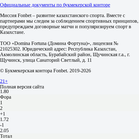
М
Официальные документы по букмекерской конторе
4
1.93
Миссия Fonbet – развитие казахстанского спорта. Вместе с
1.77
партнерами мы следим за соблюдением спортивных принципов,
ИТ 2
предупреждаем договорные матчи и популяризируем спорт в
Б
Казахстане.
М
3.5
ТОО «Domina Fortuna (Домина Фортуна)», лицензия №
1.90
21025302. Юридический адрес: Республика Казахстан,
1.80
Акмолинская область, Бурабайский район, Щучинская г.а., г.
Чикаго Кабс
Щучинск, улица Санаторий Светлый, д. 11
-
Торонто Блю Джейс
© Букмекерская контора Fonbet. 2019-2026
Сегодня в 21:20
1.95
21+
-
Полная версия сайта
1.80
Фора
1
2
+1
1.72
-1
2.05
Тотал