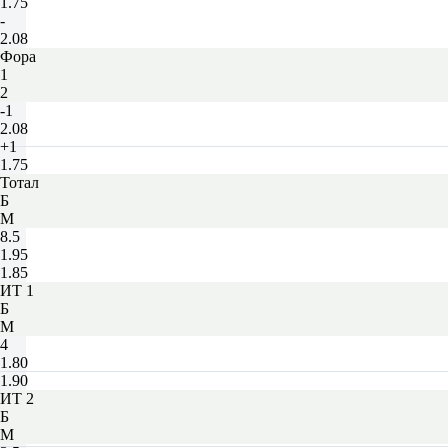
1.75
-
2.08
Фора
1
2
-1
2.08
+1
1.75
Тотал
Б
М
8.5
1.95
1.85
ИТ 1
Б
М
4
1.80
1.90
ИТ 2
Б
М