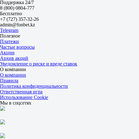
1.90
Поддержка 24/7
-
8 (800) 0804-777
1.85
Бесплатно
Фора
+7 (727) 357-32-26
1
admin@fonbet.kz
2
Telegram
+1
Полезное
1.70
Платежи
-1
Частые вопросы
2.10
Акции
Тотал
Архив акций
Б
Уведомление о риске и вреде ставок
М
О компании
7.5
О компании
1.80
Правила
1.97
Политика конфиденциальности
ИТ 1
Ответственная игра
Б
Использование Cookie
М
Мы в соцсетях
3.5
1.85
1.85
ИТ 2
Б
М