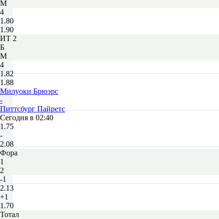
М
4
1.80
1.90
ИТ 2
Б
М
4
1.82
1.88
Милуоки Брюэрс
-
Питтсбург Пайретс
Сегодня в 02:40
1.75
-
2.08
Фора
1
2
-1
2.13
+1
1.70
Тотал