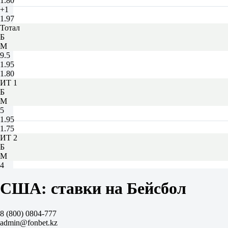
1.80
+1
1.97
Тотал
Б
М
9.5
1.95
1.80
ИТ 1
Б
М
5
1.95
1.75
ИТ 2
Б
М
4
1.85
1.85
США: ставки на Бейсбол
Кливленд Гардианс
-
Нью-Йорк Метс
8 (800) 0804-777
Сегодня в 20:10
admin@fonbet.kz