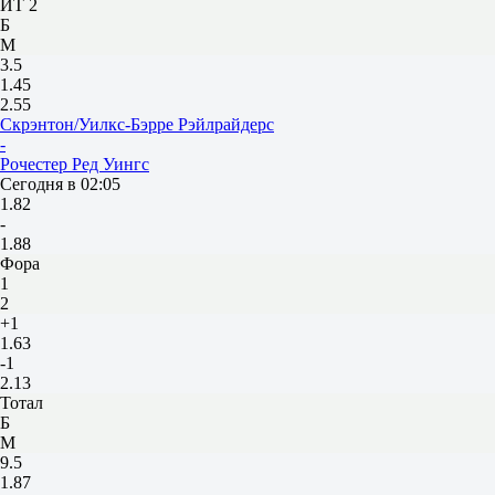
ИТ 2
Б
М
3.5
1.45
2.55
Скрэнтон/Уилкс-Бэрре Рэйлрайдерс
-
Рочестер Ред Уингс
Сегодня в 02:05
1.82
-
1.88
Фора
1
2
+1
1.63
-1
2.13
Тотал
Б
М
9.5
1.87