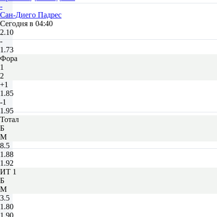
-
Сан-Диего Падрес
Сегодня в 04:40
2.10
-
1.73
Фора
1
2
+1
1.85
-1
1.95
Тотал
Б
М
8.5
1.88
1.92
ИТ 1
Б
М
3.5
1.80
1.90