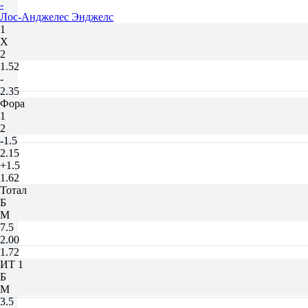
-
Лос-Анджелес Энджелс
1
Х
2
1.52
-
2.35
Фора
1
2
-1.5
2.15
+1.5
1.62
Тотал
Б
М
7.5
2.00
1.72
ИТ 1
Б
М
3.5