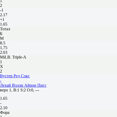
1
2
-1
2.17
+1
1.65
Тотал
Б
М
8.5
1.75
2.03
MiLB. Triple-A
1
Х
2
Вустер Ред Сокс
-
Лехай Вэлли Айрон Пигс
верх 1, B:1 S:2 O:0, ---
1.65
-
2.10
Фора