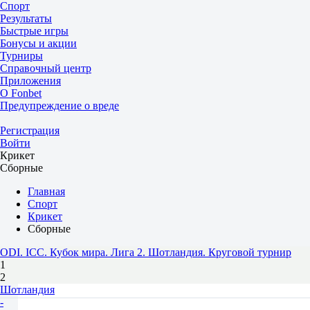
Спорт
Результаты
Быстрые игры
Бонусы и акции
Турниры
Справочный центр
Приложения
О Fonbet
Предупреждение о вреде
Регистрация
Войти
Крикет
Сборные
Главная
Спорт
Крикет
Сборные
ODI. ICC. Кубок мира. Лига 2. Шотландия. Круговой турнир
1
2
Шотландия
-