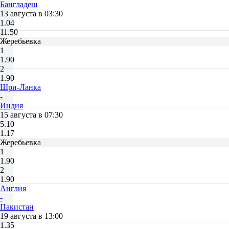
Бангладеш
13 августа в 03:30
1.04
11.50
Жеребьевка
1
1.90
2
1.90
Шри-Ланка
-
Индия
15 августа в 07:30
5.10
1.17
Жеребьевка
1
1.90
2
1.90
Англия
-
Пакистан
19 августа в 13:00
1.35