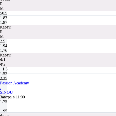
Б
М
50.5
1.83
1.87
Карты
Б
М
2.5
1.94
1.76
Карты
Ф1
Ф2
+1.5
1.52
2.35
Passion Academy
-
SINQU
Завтра в 11:00
1.75
-
1.95
Фора