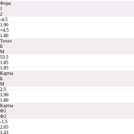
Фора
1
2
-4.5
1.90
+4.5
1.80
Тотал
Б
М
53.5
1.85
1.85
Карты
Б
М
2.5
1.90
1.80
Карты
Ф1
Ф2
-1.5
2.65
1.43