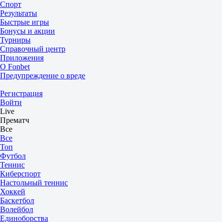
Спорт
Результаты
Быстрые игры
Бонусы и акции
Турниры
Справочный центр
Приложения
О Fonbet
Предупреждение о вреде
Регистрация
Войти
Live
Прематч
Все
Все
Топ
Футбол
Теннис
Киберспорт
Настольный теннис
Хоккей
Баскетбол
Волейбол
Единоборства