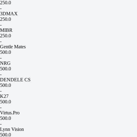
250.0
-
3DMAX
250.0
-
MIBR
250.0
-
Gentle Mates
500.0
-
NRG
500.0
-
DENDELE CS
500.0
-
K27
500.0
-
Virtus.Pro
500.0
-
Lynn Vision
500.0