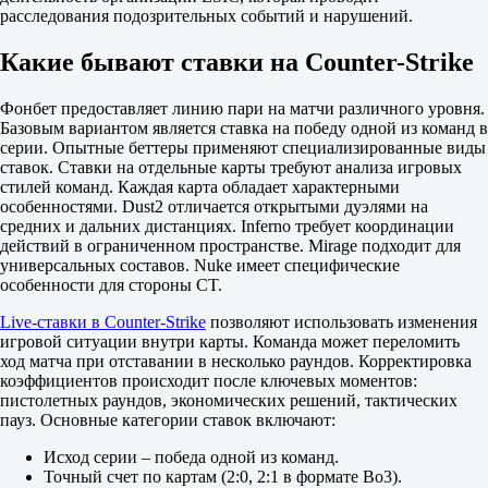
NRG
расследования подозрительных событий и нарушений.
Сегодня в 19:00
12.00
Какие бывают ставки на Counter-Strike
-
1.01
Фонбет предоставляет линию пари на матчи различного уровня.
EYEBALLERS
Базовым вариантом является ставка на победу одной из команд в
-
серии. Опытные беттеры применяют специализированные виды
Revenix
ставок. Ставки на отдельные карты требуют анализа игровых
Сегодня в 19:00
стилей команд. Каждая карта обладает характерными
1.01
особенностями. Dust2 отличается открытыми дуэлями на
-
средних и дальних дистанциях. Inferno требует координации
12.00
действий в ограниченном пространстве. Mirage подходит для
Team Liquid
универсальных составов. Nuke имеет специфические
-
особенности для стороны CT.
Dhala Esport
Сегодня в 19:00
Live-ставки в Counter-Strike
позволяют использовать изменения
1.01
игровой ситуации внутри карты. Команда может переломить
-
ход матча при отставании в несколько раундов. Корректировка
12.00
коэффициентов происходит после ключевых моментов:
100 Thieves
пистолетных раундов, экономических решений, тактических
-
пауз. Основные категории ставок включают:
SadFamous
Сегодня в 19:00
Исход серии – победа одной из команд.
1.01
Точный счет по картам (2:0, 2:1 в формате Bo3).
-