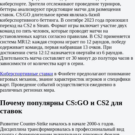
-
киберспорте. Зрители отслеживают проведение турниров,
Dark Tigre
беттеры анализируют предстоящие матчи для размещения
Сегодня в 19:00
ставок. CS:GO длительное время являлась базой
1.01
киберспортивного беттинга. В сентябре 2023 года произошел
-
переход на CS2 в Steam. Формат игры включает участие двух
12.00
команд по пять человек, которые проводят матчи на
Zeste Esport
установленных картах согласно правилам. В CS2 применяется
-
система MR12: каждая сторона играет по 12 раундов, победу
JiJieHao
одерживает команда, первая набравшая 13 очков. При
Сегодня в 19:00
достижении счета 12:12 назначается овертайм из 6 раундов.
5.30
Длительность матча составляет от 30 минут до полутора часов в
-
зависимости от количества карт в серии.
1.12
Vael
Киберспортивные ставки
в Фонбете предполагают понимание
-
игровых механик, знание характеристик игроков и специфики
OG
карт. Проведение событий осуществляется ежедневно в
Сегодня в 19:00
различных регионах мира.
12.00
-
Почему популярны CS:GO и CS2 для
1.01
ставок
Echo
-
Passion Chicha
Развитие Counter-Strike началось в начале 2000-х годов.
Сегодня в 19:00
Дисциплина трансформировалась в профессиональный вид
1.07
спорта с формированием значительных призовых фондов