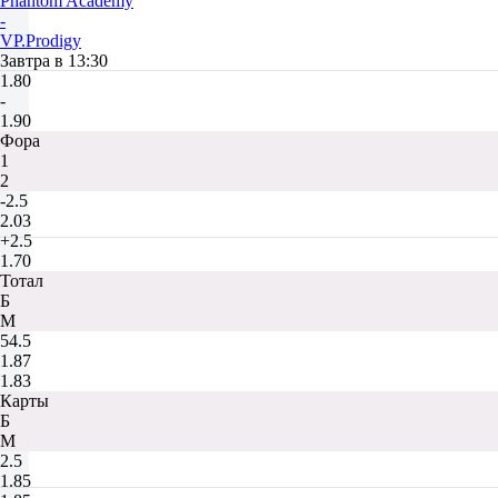
Phantom Academy
-
VP.Prodigy
Завтра в 13:30
1.80
-
1.90
Фора
1
2
-2.5
2.03
+2.5
1.70
Тотал
Б
М
54.5
1.87
1.83
Карты
Б
М
2.5
1.85