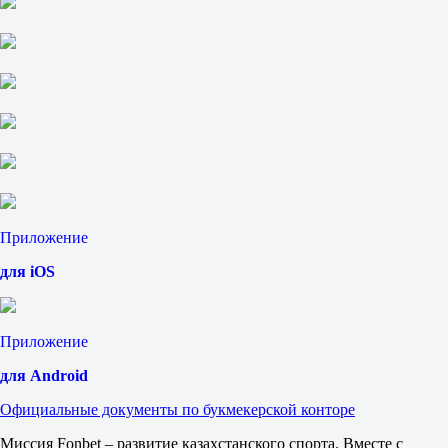
-
2.10
Weibo Gaming
-
JD Gaming
16 августа в 12:00
1.60
-
2.20
Wolves Esports
-
AG Super Play
16 августа в 15:00
Приложение
1.40
-
для iOS
2.70
Приложение
для Android
Официальные документы по букмекерской конторе
Миссия Fonbet – развитие казахстанского спорта. Вместе с