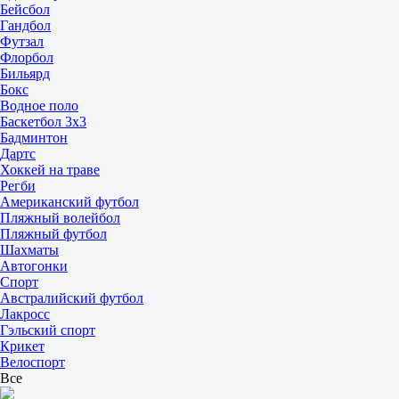
Бейсбол
Гандбол
Футзал
Флорбол
Бильярд
Бокс
Водное поло
Баскетбол 3x3
Бадминтон
Дартс
Хоккей на траве
Регби
Американский футбол
Пляжный волейбол
Пляжный футбол
Шахматы
Автогонки
Спорт
Австралийский футбол
Лакросс
Гэльский спорт
Крикет
Велоспорт
Все