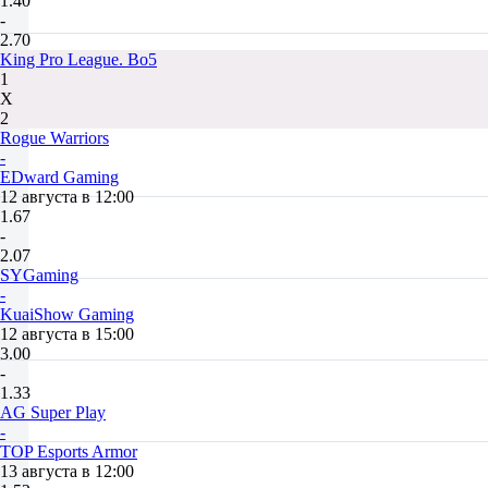
1.40
-
2.70
King Pro League. Bo5
1
Х
2
Rogue Warriors
-
EDward Gaming
12 августа в 12:00
1.67
-
2.07
SYGaming
-
KuaiShow Gaming
12 августа в 15:00
3.00
-
1.33
AG Super Play
-
TOP Esports Armor
13 августа в 12:00