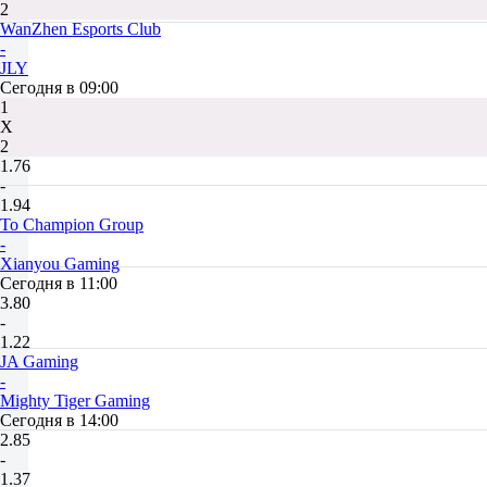
2
WanZhen Esports Club
-
JLY
Сегодня в 09:00
1
Х
2
1.76
-
1.94
To Champion Group
-
Xianyou Gaming
Сегодня в 11:00
3.80
-
1.22
JA Gaming
-
Mighty Tiger Gaming
Сегодня в 14:00
2.85
-
1.37