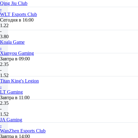
Qing Jiu Club
-
WLT Esports Club
Сегодня в 16:00
1.22
-
3.80
Koala Game
-
Xianyou Gaming
Завтра в 09:00
2.35
-
1.52
Titan King's Legion
-
LT Gaming
Завтра в 11:00
2.35
-
1.52
JA Gaming
-
WanZhen Esports Club
Завтра в 14:00