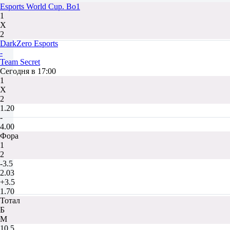
Esports World Cup. Bo1
1
Х
2
DarkZero Esports
-
Team Secret
Сегодня в 17:00
1
Х
2
1.20
-
4.00
Фора
1
2
-3.5
2.03
+3.5
1.70
Тотал
Б
М
10.5